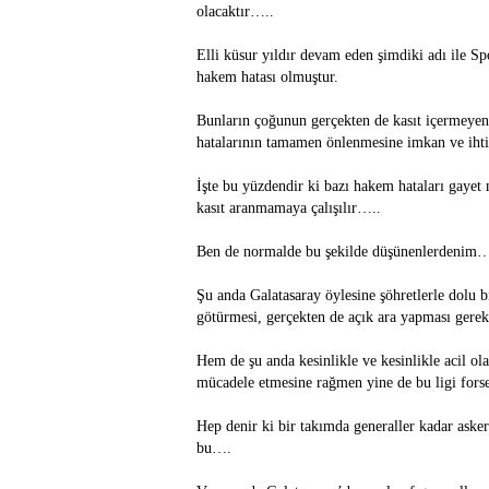
olacaktır…..
Elli küsur yıldır devam eden şimdiki adı ile S
hakem hatası olmuştur.
Bunların çoğunun gerçekten de kasıt içermey
hatalarının tamamen önlenmesine imkan ve ihti
İşte bu yüzdendir ki bazı hakem hataları gayet
kasıt aranmamaya çalışılır…..
Ben de normalde bu şekilde düşünenlerdenim
Şu anda Galatasaray öylesine şöhretlerle dolu b
götürmesi, gerçekten de açık ara yapması gere
Hem de şu anda kesinlikle ve kesinlikle acil ola
mücadele etmesine rağmen yine de bu ligi fors
Hep denir ki bir takımda generaller kadar asker
bu….