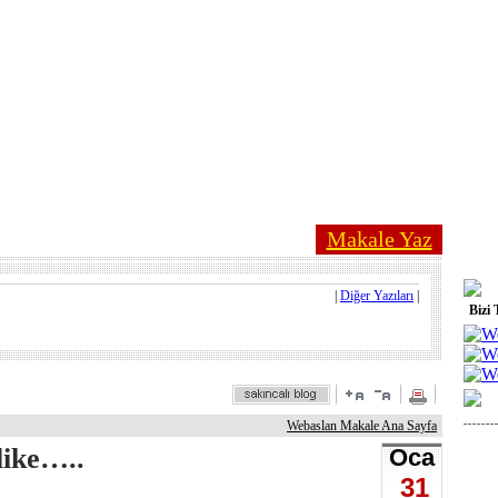
Makale Yaz
|
Diğer Yazıları
|
Bizi 
Webaslan Makale Ana Sayfa
like…..
Oca
31