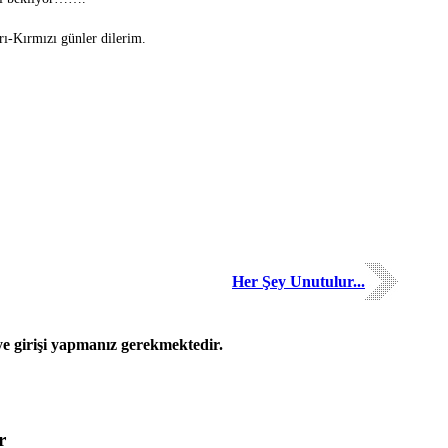
rı-Kırmızı günler dilerim.
Her Şey Unutulur...
 girişi yapmanız gerekmektedir.
r