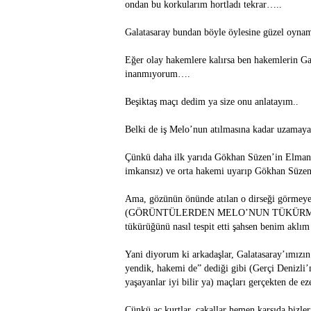
ondan bu korkularım hortladı tekrar…..
Galatasaray bundan böyle öylesine güzel oynamal
Eğer olay hakemlere kalırsa ben hakemlerin Ga
inanmıyorum….
Beşiktaş maçı dedim ya size onu anlatayım..
Belki de iş Melo’nun atılmasına kadar uzamaya
Çünkü daha ilk yarıda Gökhan Süzen’in Elman
imkansız) ve orta hakemi uyarıp Gökhan Süzen’i
Ama, gözünün önünde atılan o dirseği görmeye
(GÖRÜNTÜLERDEN MELO’NUN TÜKÜRMEDİĞ
tükürüğünü nasıl tespit etti şahsen benim aklı
Yani diyorum ki arkadaşlar, Galatasaray’ımızın
yendik, hakemi de” dediği gibi (Gerçi Denizli’n
yaşayanlar iyi bilir ya) maçları gerçekten de 
Çünkü aç kurtlar, çakallar hemen karşıda bizl