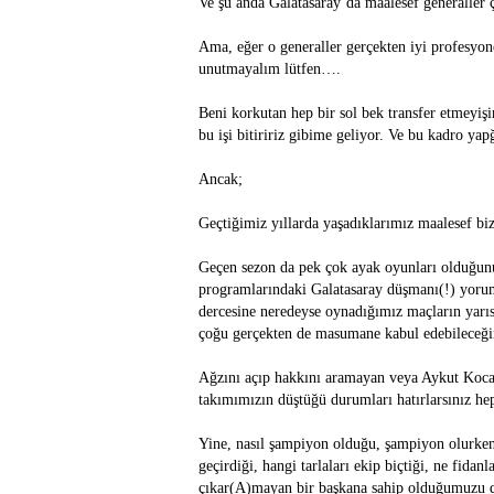
Ve şu anda Galatasaray’da maalesef generaller
Ama, eğer o generaller gerçekten iyi profesyo
unutmayalım lütfen….
Beni korkutan hep bir sol bek transfer etmeyişi
bu işi bitiririz gibime geliyor. Ve bu kadro ya
Ancak;
Geçtiğimiz yıllarda yaşadıklarımız maalesef biz
Geçen sezon da pek çok ayak oyunları olduğunu
programlarındaki Galatasaray düşmanı(!) yorumc
dercesine neredeyse oynadığımız maçların yarıs
çoğu gerçekten de masumane kabul edebileceğ
Ağzını açıp hakkını aramayan veya Aykut Koca
takımımızın düştüğü durumları hatırlarsınız h
Yine, nasıl şampiyon olduğu, şampiyon olurken 
geçirdiği, hangi tarlaları ekip biçtiği, ne fidan
çıkar(A)mayan bir başkana sahip olduğumuzu d