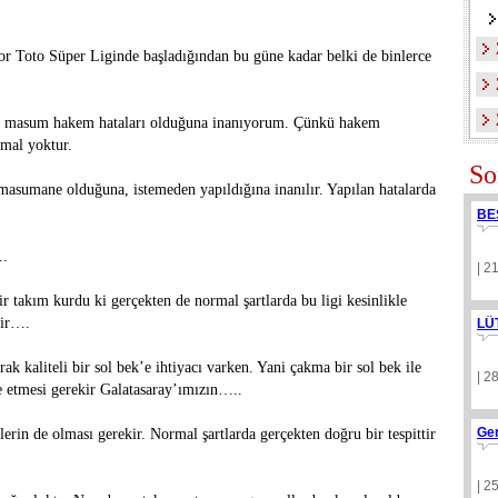
por Toto Süper Liginde başladığından bu güne kadar belki de binlerce
en masum hakem hataları olduğuna inanıyorum. Çünkü hakem
mal yoktur.
So
 masumane olduğuna, istemeden yapıldığına inanılır. Yapılan hatalarda
BE
….
| 2
ir takım kurdu ki gerçekten de normal şartlarda bu ligi kesinlikle
kir….
LÜ
rak kaliteli bir sol bek’e ihtiyacı varken. Yani çakma bir sol bek ile
| 2
e etmesi gerekir Galatasaray’ımızın…..
Ge
lerin de olması gerekir. Normal şartlarda gerçekten doğru bir tespittir
| 2