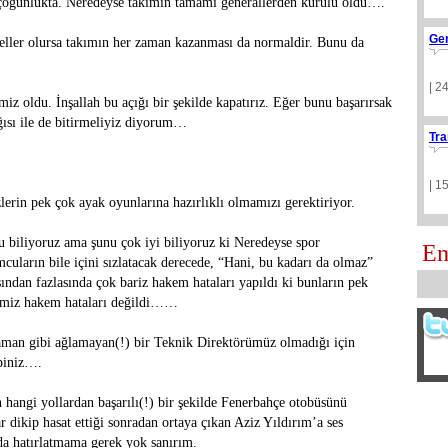
 çoğunlukta. Neredeyse takımın tamamı generallerden kurulu oldu….
Ge
neller olursa takımın her zaman kazanması da normaldir. Bunu da
| 2
miz oldu. İnşallah bu açığı bir şekilde kapatırız. Eğer bunu başarırsak
pğısı ile de bitirmeliyiz diyorum…
Tra
| 1
lerin pek çok ayak oyunlarına hazırlıklı olmamızı gerektiriyor.
 biliyoruz ama şunu çok iyi biliyoruz ki Neredeyse spor
En
uların bile içini sızlatacak derecede, “Hani, bu kadarı da olmaz”
ından fazlasında çok bariz hakem hataları yapıldı ki bunların pek
imiz hakem hataları değildi……
man gibi ağlamayan(!) bir Teknik Direktörümüz olmadığı için
epiniz….
hangi yollardan başarılı(!) bir şekilde Fenerbahçe otobüsünü
lar dikip hasat ettiği sonradan ortaya çıkan Aziz Yıldırım’a ses
a hatırlatmama gerek yok sanırım.