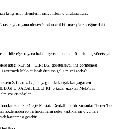
ı ki işi asla hakemlerin insiyatiflerine bırakmamalı..
latasaraydan yana olmayı bırakın adil bir maç yöneteceğine dahi
caktı bile eğer o yana hakem gerçekten de dürüst bir maç yönetseydi.
dere attığı NEFİS(!) DİRSEĞİ görebilseydi (Ki görmemesi
 attırsaydı Melo atılacak duruma gelir miydi acaba?...
n Cem Satman kalkıp da yağmurla karışık kar yağarken
İ O KADAR BELLİ Kİ) o kadar uzaktan Melo’nun
m almıyor arkadaşlar…..
 bundan sonraki süreçte Mustafa Denizli’nin bir zamanlar “Fener’i de
in sözlerinden sonra hakemlerin neler yaptıklarını o günleri
ezerek kazanması gerekir….
eri bekliyor…….