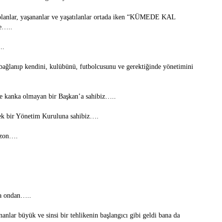
 olanlar, yaşananlar ve yaşatılanlar ortada iken “KÜMEDE KAL
e…..
..
bağlanıp kendini, kulübünü, futbolcusunu ve gerektiğinde yönetimini
le kanka olmayan bir Başkan’a sahibiz…..
ecek bir Yönetim Kuruluna sahibiz….
sezon….
da ondan…..
nlar büyük ve sinsi bir tehlikenin başlangıcı gibi geldi bana da