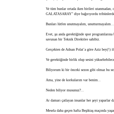
Ve tüm bunlar ortada iken birileri utanmadan,
GALATASARAY” diye bağırıyordu tribünlerd
Bunları lütfen unutmayalım, unutturmayalım…
Evet, şu anda gerektiğinde spor programlarına 
savunan bir Teknik Direktöre sahibiz.
Gerçekten de Adnan Polat’a göre Aziz bey(!) i
Ve gerektiğinde birlik olup sesini yükseltebil
Biliyorum ki bir önceki sezon gibi olmaz bu 
Ama, yine de korkularım var benim...
Neden biliyor musunuz?...
Ar damarı çatlayan insanlar her şeyi yaparlar 
Mesela daha geçen hafta Beşiktaş maçında yaşana