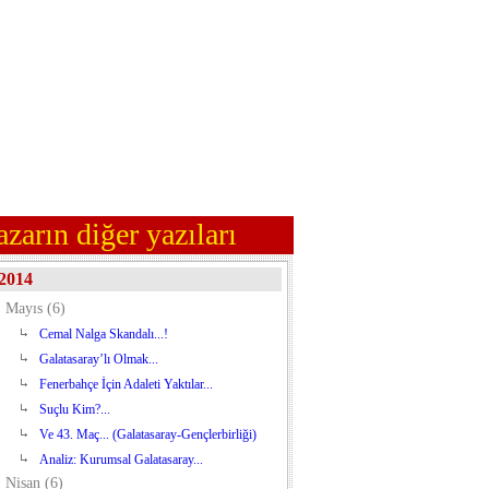
azarın diğer yazıları
2014
Mayıs (6)
Cemal Nalga Skandalı...!
Galatasaray’lı Olmak...
Fenerbahçe İçin Adaleti Yaktılar...
Suçlu Kim?...
Ve 43. Maç... (Galatasaray-Gençlerbirliği)
Analiz: Kurumsal Galatasaray...
Nisan (6)