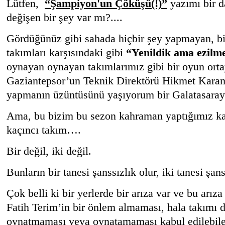
Lütfen,
“Şampiyon'un Çöküşü(!)”
yazımı bir 
değişen bir şey var mı?....
Gördüğünüz gibi sahada hiçbir şey yapmayan, b
takımları karşısındaki gibi
“Yenildik ama ezilm
oynayan oynayan takımlarımız gibi bir oyun ort
Gaziantepsor’un Teknik Direktörü Hikmet Kara
yapmanın üzüntüsünü yaşıyorum bir Galatasaray
Ama, bu bizim bu sezon kahraman yaptığımız kaç
kaçıncı takım….
Bir değil, iki değil.
Bunların bir tanesi şanssızlık olur, iki tanesi şans
Çok belli ki bir yerlerde bir arıza var ve bu arı
Fatih Terim’in bir önlem almaması, hala takımı d
oynatmaması veya oynatamaması kabul edilebile