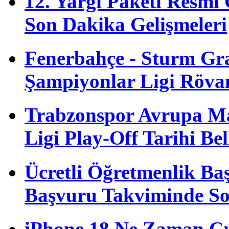
12. Yargı Paketi Resmî
Son Dakika Gelişmeleri
Fenerbahçe - Sturm G
Şampiyonlar Ligi Röva
Trabzonspor Avrupa M
Ligi Play-Off Tarihi Bel
Ücretli Öğretmenlik B
Başvuru Takviminde S
iPhone 18 Ne Zaman Çı