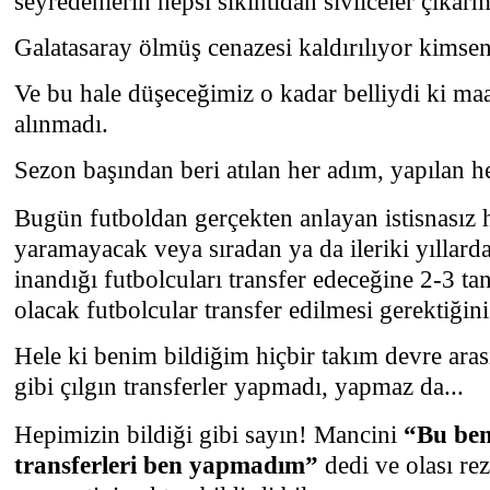
seyredenlerin hepsi sıkıntıdan sivilceler çıkarmı
Galatasaray ölmüş cenazesi kaldırılıyor kimsen
Ve bu hale düşeceğimiz o kadar belliydi ki ma
alınmadı.
Sezon başından beri atılan her adım, yapılan her
Bugün futboldan gerçekten anlayan istisnasız h
yaramayacak veya sıradan ya da ileriki yıllard
inandığı futbolcuları transfer edeceğine 2-3 ta
olacak futbolcular transfer edilmesi gerektiğini
Hele ki benim bildiğim hiçbir takım devre aras
gibi çılgın transferler yapmadı, yapmaz da...
Hepimizin bildiği gibi sayın! Mancini
“Bu ben
transferleri ben yapmadım”
dedi ve olası rez