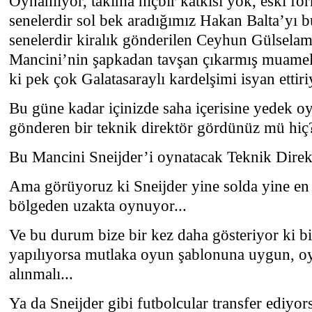
Oynamıyor, takıma hiçbir katkısı yok, eski fo
senelerdir sol bek aradığımız Hakan Balta’yı b
senelerdir kiralık gönderilen Ceyhun Gülselam
Mancini’nin şapkadan tavşan çıkarmış muamel
ki pek çok Galatasaraylı kardelşimi isyan ettiri
Bu güne kadar içinizde saha içerisine yedek o
gönderen bir teknik direktör gördünüz mü hiç
Bu Mancini Sneijder’i oynatacak Teknik Direkt
Ama görüyoruz ki Sneijder yine solda yine en
bölgeden uzakta oynuyor...
Ve bu durum bize bir kez daha gösteriyor ki bir
yapılıyorsa mutlaka oyun şablonuna uygun, oy
alınmalı...
Ya da Sneijder gibi futbolcular transfer ediyo