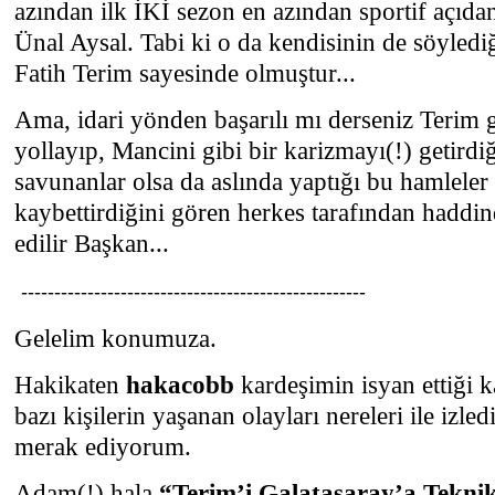
azından ilk İKİ sezon en azından sportif açıdan
Ünal Aysal. Tabi ki o da kendisinin de söylediğ
Fatih Terim sayesinde olmuştur...
Ama, idari yönden başarılı mı derseniz Terim g
yollayıp, Mancini gibi bir karizmayı(!) getirdi
savunanlar olsa da aslında yaptığı bu hamleler 
kaybettirdiğini gören herkes tarafından haddin
edilir Başkan...
----------------------------------------------------
Gelelim konumuza.
Hakikaten
hakacobb
kardeşimin isyan ettiği k
bazı kişilerin yaşanan olayları nereleri ile izle
merak ediyorum.
Adam(!) hala
“Terim’i Galatasaray’a Teknik