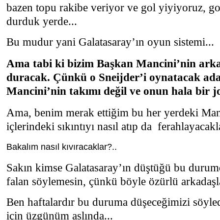
bazen topu rakibe veriyor ve gol yiyiyoruz, g
durduk yerde...
Bu mudur yani Galatasaray’ın oyun sistemi...
Ama tabi ki bizim Başkan Mancini’nin arka
duracak. Çünkü o Sneijder’i oynatacak a
Mancini’nin takımı değil ve onun hala bir j
Ama, benim merak ettiğim bu her yerdeki Manc
içlerindeki sıkıntıyı nasıl atıp da ferahlayacakla
Bakalım nasıl kıvıracaklar?..
Sakın kimse Galatasaray’ın düştüğü bu durum
falan söylemesin, çünkü böyle özürlü arkadaşl
Ben haftalardır bu duruma düşeceğimizi söyled
için üzgünüm aslında...