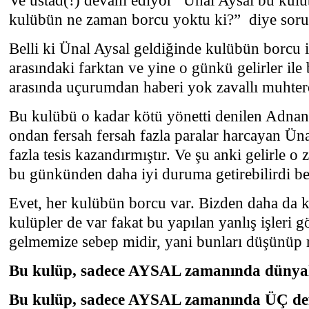
Ve üstad(!) devam ediyor “Ünal Aysal bu kul
kulübün ne zaman borcu yoktu ki?” diye soru
Belli ki Ünal Aysal geldiğinde kulübün borcu 
arasındaki farktan ve yine o günkü gelirler ile
arasında uçurumdan haberi yok zavallı muhte
Bu kulübü o kadar kötü yönetti denilen Adnan 
ondan fersah fersah fazla paralar harcayan Ün
fazla tesis kazandırmıştır. Ve şu anki gelirle o
bu günkünden daha iyi duruma getirebilirdi be
Evet, her kulübün borcu var. Bizden daha da 
kulüpler de var fakat bu yapılan yanlış işleri
gelmemize sebep midir, yani bunları düşünüp r
Bu kulüp, sadece AYSAL zamanında dünyalar
Bu kulüp, sadece AYSAL zamanında ÜÇ def