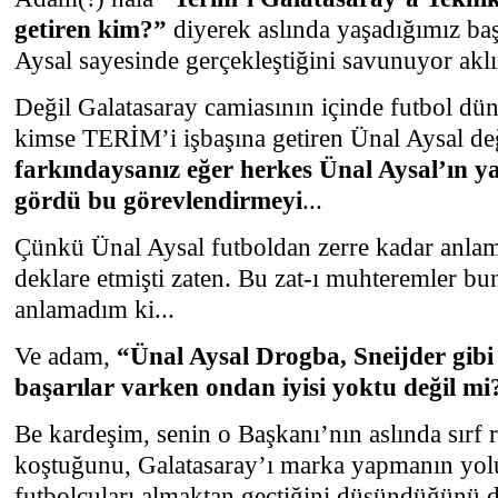
getiren kim?”
diyerek aslında yaşadığımız baş
Aysal sayesinde gerçekleştiğini savunuyor aklın
Değil Galatasaray camiasının içinde futbol dün
kimse TERİM’i işbaşına getiren Ünal Aysal de
farkındaysanız eğer herkes Ünal Aysal’ın yap
gördü bu görevlendirmeyi
...
Çünkü Ünal Aysal futboldan zerre kadar anlam
deklare etmişti zaten. Bu zat-ı muhteremler b
anlamadım ki...
Ve adam,
“Ünal Aysal Drogba, Sneijder gibi 
başarılar varken ondan iyisi yoktu değil mi
Be kardeşim, senin o Başkanı’nın aslında sırf
koştuğunu, Galatasaray’ı marka yapmanın yol
futbolcuları almaktan geçtiğini düşündüğünü 