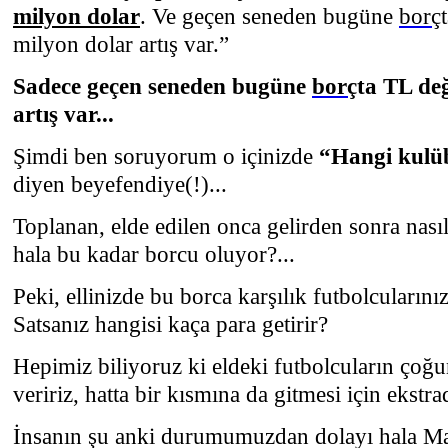
milyon dolar
. Ve geçen seneden bugüne
borç
milyon dolar artış var.”
Sadece geçen seneden bugüne
borç
ta TL değ
artış var...
Şimdi ben soruyorum o içinizde
“Hangi kulü
diyen beyefendiye(!)...
Toplanan, elde edilen onca gelirden sonra nas
hala bu kadar borcu oluyor?...
Peki, ellinizde bu borca karşılık futbolcularını
Satsanız hangisi kaça para getirir?
Hepimiz biliyoruz ki eldeki futbolcuların ç
veririz, hatta bir kısmına da gitmesi için ekstrad
İnsanın şu anki durumumuzdan dolayı hala M