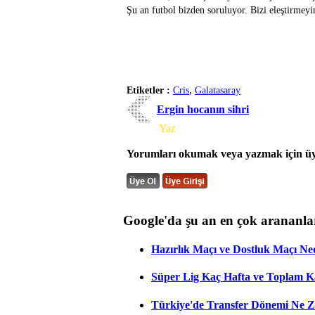
Şu an futbol bizden soruluyor. Bizi eleştirmeyin
,
Etiketler :
Cris
Galatasaray
Ergin hocanın sihri
Yorum
Yaz
Yorumları okumak veya yazmak için üye
Google'da şu an en çok arananla
Hazırlık Maçı ve Dostluk Maçı Ne
Süper Lig Kaç Hafta ve Toplam 
Türkiye'de Transfer Dönemi Ne Z