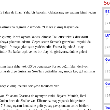
So
BE
a falan da filan. Yahu bir bakalım Galatasaray ne yapmış kimi neden
| 2
rakılmasına rağmen 2 sezonda 39 maça çıkmış Kayseri'de.
LÜ
a çıkmış. Kötü oynasa katkısı olmasa Toulouse teknik direktörü
ahaya çıkartsın adamı. Geçen sezon Sercan'ı gerizekalı mıydık da
r ligde 19 maça çıkmışsan yedeksindir. Fransa liginde 31 maç
| 2
indir. Bu kadar açık ve net bir olay ki, görüyoruz önüne geleni
Ge
tmış hala daha yok GS'de oynayacak forvet değil falan deniyor.
 kralı diye Guiza'ları Sow'ları getirdiler kaç maçta kaç gol atmışlar
| 2
Ge
ça çıkmış. Yeterli seviyede tecrübesi var.
| 2
iliyor. Ya adam Osasuna da oynuyor sanki. Bayern Munich, Real
Ondan önce de Shalke var. Elbette az maç yapacak bölgesinde
 7-8 maç oyasın kendisine gelir yavaş yavaş ondan sonra birileri
Tra