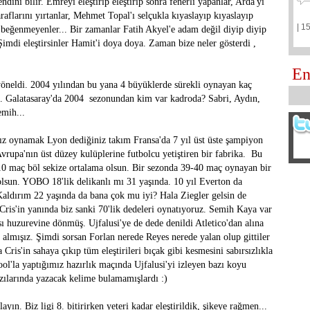
ndini bilir. Emreyi eleştirip eleştirip sonra fenerli yapanlar, Arda'yı
taraflarını yırtanlar, Mehmet Topal'ı selçukla kıyaslayıp kıyaslayıp
| 1
 beğenmeyenler... Bir zamanlar Fatih Akyel'e adam değil diyip diyip
 Şimdi eleştirsinler Hamit'i doya doya. Zaman bize neler gösterdi ,
En
 yöneldi. 2004 yılından bu yana 4 büyüklerde sürekli oynayan kaç
uz. Galatasaray'da 2004 sezonundan kim var kadroda? Sabri, Aydın,
emih...
sız oynamak Lyon dediğiniz takım Fransa'da 7 yıl üst üste şampiyon
Avrupa'nın üst düzey kulüplerine futbolcu yetiştiren bir fabrika. Bu
 maç böl sekize ortalama olsun. Bir sezonda 39-40 maç oynayan bir
lsun. YOBO 18'lik delikanlı mı 31 yaşında. 10 yıl Everton da
aldırım 22 yaşında da bana çok mu iyi? Hala Ziegler gelsin de
Cris'in yanında biz sanki 70'lik dedeleri oynatıyoruz. Semih Kaya var
ı huzurevine dönmüş. Ujfalusi'ye de dede denildi Atletico'dan alına
u almışız. Şimdi sorsan Forlan nerede Reyes nerede yalan olup gittiler
Cris'in sahaya çıkıp tüm eleştirileri bıçak gibi kesmesini sabırsızlıkla
l'la yaptığımız hazırlık maçında Ujfalusi'yi izleyen bazı koyu
azılarında yazacak kelime bulamamışlardı :)
ayın. Biz ligi 8. bitirirken yeteri kadar eleştirildik, şikeye rağmen...