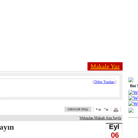
Makale Yaz
|
Diğer Yazıları
|
Bizi 
Webaslan Makale Ana Sayfa
layın
Eyl
06