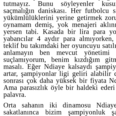
tutmayız. Bunu söyleyenler kus
saçmalığın daniskası. Her futbolcu s
yükümlülüklerini yerine getirmek zor
oynamam demiş, yok menajeri aklını
yersen tabi. Kasada bir lira para yo
yabancılar 4 aydır para almıyorken
teklif bu takımdaki her oyuncuyu satılık
anlamayın ben mevcut yönetimi na
suçlamıyorum, benim kızdığım gitm
masalı. Eğer Ndiaye kalsaydı şampi
artar, şampiyonlar ligi geliri alabili
sonrası çok daha yüksek bir fiyata Ndi
Ama parasızlık öyle bir haldeki ederi o
palavra.
Orta sahanın iki dinamosu Ndiaye
sakatlanınca bizim şampiyonluk ş