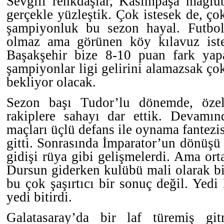
Sevgili renkdaşlar, Kasımpaşa mağlub
gerçekle yüzleştik. Çok istesek de, ço
şampiyonluk bu sezon hayal. Futbol
olmaz ama görünen köy kılavuz iste
Başakşehir bize 8-10 puan fark yap
şampiyonlar ligi gelirini alamazsak çok
bekliyor olacak.
Sezon başı Tudor’lu dönemde, özell
rakiplere sahayı dar ettik. Devamı
maçları üçlü defans ile oynama fantezi
gitti. Sonrasında İmparator’un dönüş
gidişi rüya gibi gelişmelerdi. Ama ort
Dursun giderken kulübü mali olarak bit
bu çok şaşırtıcı bir sonuç değil. Yed
yedi bitirdi.
Galatasaray’da bir laf türemiş git