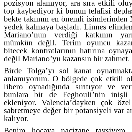
pozisyon alamıyor, ara sıra etkili ol
top kaybediyor ki bunun telafisi depl
bekte takımın en önemli isimlerinden
yedek kalmaya başladı. Linnes elinde
Mariano’nun verdiği katkının yar
mümkün değil. Terim oyuncu kazan
bitecek kontratlarının hatırına oyna
değil Mariano’yu kazansın bir zahmet.
Birde Tolga’yı sol kanat oynatmakt
anlamıyorum. O bölgede çok etkili ol
libero oynadığında sırıtıyor ve ve
bunlara bir de Feghouli’nin inişli 
ekleniyor. Valencia’dayken çok öze
sabretmeye değer bir potansiyeli var a
kalıyor.
Benim hocaya naçizane tavsiyem, 