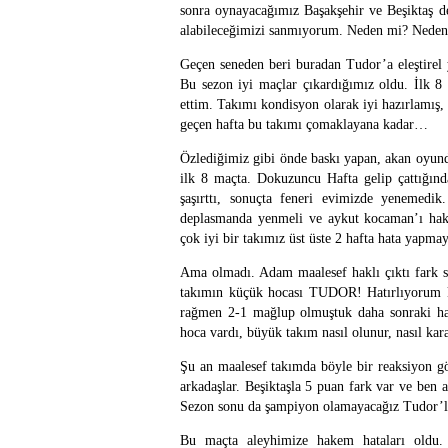
sonra oynayacağımız Başakşehir ve Beşiktaş d
alabileceğimizi sanmıyorum. Neden mi? Neden
Geçen seneden beri buradan Tudor’a eleştirel 
Bu sezon iyi maçlar çıkardığımız oldu. İlk 8
ettim. Takımı kondisyon olarak iyi hazırlamış,
geçen hafta bu takımı çomaklayana kadar…
Özlediğimiz gibi önde baskı yapan, akan oyunda
ilk 8 maçta. Dokuzuncu Hafta gelip çattığında 
şaşırttı, sonuçta feneri evimizde yenemedik
deplasmanda yenmeli ve aykut kocaman’ı haks
çok iyi bir takımız üst üste 2 hafta hata yapm
Ama olmadı. Adam maalesef haklı çıktı fark su
takımın küçük hocası TUDOR! Hatırlıyorum ki
rağmen 2-1 mağlup olmuştuk daha sonraki haf
hoca vardı, büyük takım nasıl olunur, nasıl kara
Şu an maalesef takımda böyle bir reaksiyon g
arkadaşlar. Beşiktaşla 5 puan fark var ve ben 
Sezon sonu da şampiyon olamayacağız Tudor’l
Bu maçta aleyhimize hakem hataları oldu. Be