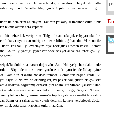
ikinci sarısı yanlıştı. Bu kararlar doğru verilseydi büyük ihtimalle
| 1
slan payı Tudor’a aittir. Maç içinde 2 şutumuz var sadece biri gol,
En
udor’un hatalarını anlatayım. Takımın psikolojisi üzerinde olumlu bir
ndan teknik olarak hata yapmaz.
m, bir nebze hak veriyorum. Tolga idmanlarda çok çalışıyor olabilir.
 etkili kanat oyuncusu rodrigues, her rakibin sağ kanadını Mariano ile
 Tudor. Feghouli’yi oynatayım diye rodrigues’i neden kestin? Samet
n: “GS’ın iyi yaptığı şeyler var önde basıyorlar ve sağ tarafı çok iyi
 de bozdu.
selçuk’la doldurma kararı doğruydu. Ama Ndiaye’yi ben daha önde
yordum. Böyle de olması gerekiyordu Ancak oyun içinde Ndiaye yine
ı. Gomis’in arkasını hiç dolduramadı. Gomis tek başına kaldı. Bu
i. Oysa ki Ndiaye’de dribling var, iyi pasları var, şutları da çok sert
entle liberoya bağlanmış canavar gibi adam. Bu yüzden yaratıcılıktan
rkasında oynayan adamlara bakar mısınız; Tolga, Selçuk, Ndiaye,
anmış Ndiaye hariç kimse Gomis’e top taşıyabilecek özelliklere sahip
ar. Senin orta sahan zaten yeterli defansif katkıyı verebilecek güçte,
oy bırak orta sahan kapatsın onların açığını.