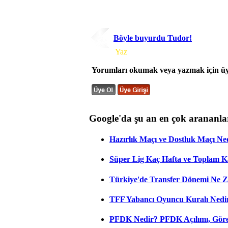
Böyle buyurdu Tudor!
Yorum
Yaz
Yorumları okumak veya yazmak için üye
Google'da şu an en çok arananla
Hazırlık Maçı ve Dostluk Maçı Ne
Süper Lig Kaç Hafta ve Toplam 
Türkiye'de Transfer Dönemi Ne Z
TFF Yabancı Oyuncu Kuralı Nedir
PFDK Nedir? PFDK Açılımı, Görev