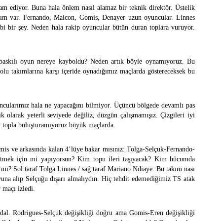
 ediyor. Buna hala önlem nasıl alamaz bir teknik direktör. Üstelik
akım var. Fernando, Maicon, Gomis, Denayer uzun oyuncular. Linnes
bi bir şey. Neden hala rakip oyuncular bütün duran toplara vuruyor.
 baskılı oyun nereye kayboldu? Neden artık böyle oynamıyoruz. Bu
olu takımlarına karşı içeride oynadığımız maçlarda göstereceksek bu
ncularımız hala ne yapacağını bilmiyor. Üçüncü bölgede devamlı pas
 olarak yeterli seviyede değiliz, düzgün çalışmamışız. Çizgileri iyi
ı topla buluşturamıyoruz büyük maçlarda.
mis ve arkasında kalan 4’lüye bakar mısınız: Tolga-Selçuk-Fernando-
etmek için mi yapıyorsun? Kim topu ileri taşıyacak? Kim hücumda
r mı? Sol taraf Tolga Linnes / sağ taraf Mariano Ndiaye. Bu takım nası
una alıp Selçuğu dışarı almalıydın. Hiç tehdit edemediğimiz TS atak
 maçı izledi.
dal. Rodrigues-Selçuk değişikliği doğru ama Gomis-Eren değişikliği