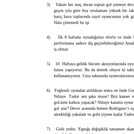
3)
Takım her maç duran toptan gol yemeye devam
geçen yıla göre boy ortalaması yüksek bir t
hariç hava toplarında zayıf oyuncumuz yok gi
Hala çözemedi bu işi.
4)
İlk 8 haftada oynadığımız eforlu ve önde
performansı sadece diş geçirebileceğimiz Anad
iş olmaz.
5)
10. Haftaya geldik hücum aksiyonlarında oyu
hatası yapıyoruz. Bu da demek oluyor ki taktik
kullanamıyoruz. Ceza sahasında oyuncularımız
6)
Feghouli oyundan atıldıktan sonra en önde Go
Ndiaye. Tudor sen şaka mısın? Bizi kanser 
gol/asist katkısı yapacak? Ndiaye kanatta oyna
gol atar? Devre arasında hemen Rodrigues’i oy
sürekliliği yakaladı ve golü yiyene kadar Tudor
7)
Golü yedin. Yaptığı değişiklik tamamen skan