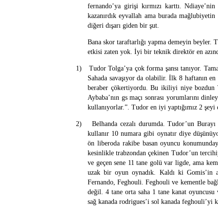
fernando’ya girişi kırmızı karttı. Ndiaye’nin 
kazanırdık eyvallah ama burada mağlubiyetin a
diğeri dışarı giden bir şut.
Bana skor taraftarlığı yapma demeyin beyler. T
etkisi zaten yok. İyi bir teknik direktör en azı
1)
Tudor Tolga’ya çok forma şansı tanıyor. Tama
Sahada savaşıyor da olabilir. İlk 8 haftanın en
beraber çökertiyordu. Bu ikiliyi niye bozdun
Aybaba’nın gs maçı sonrası yorumlarını dinleyi
kullanıyorlar.”. Tudor en iyi yaptığımız 2 şeyi
2)
Belhanda cezalı durumda. Tudor’un Burayı 
kullanır 10 numara gibi oynatır diye düşünü
ön liberoda rakibe basan oyuncu konumundayd
kesinlikle trabzondan çekinen Tudor’un tercihiyd
ve geçen sene 11 tane golü var ligde, ama kem
uzak bir oyun oynadık. Kaldı ki Gomis’in a
Fernando, Feghouli. Feghouli ve kementle bağl
değil. 4 tane orta saha 1 tane kanat oyuncusu v
sağ kanada rodrigues’i sol kanada feghouli’yi k