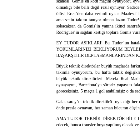
skandal. Gomis en kötü maçını oynuyordu eyva
olmadığı bile belli değil rezil oynuyor. Sade
ölüsü Eren’den daha verimli oynar. Maalesef 
ama senin takımı tanıyor olman lazım Tudor!
sokacaksan da Gomis’in yanına ikinci santrafo
Rodrigues’in sağdan kestiği toplara Gomis vur
EY TUDOR AŞIKLARI! Bu Tudor’un hatalarına
YORUMLARINIZI BEKLİYORUM BEYLER. Ay
BAŞAKŞEHİR DEPLASMANLARINDAN KA
Büyük teknik direktörler büyük maçlarda farkın
takımla oynuyorum, bu hafta taktik değişikli
büyük teknik direktörleri. Mesela Real Mad
oynayayım, Barcelona’ya sürpriz yapayım fala
göreceksiniz. 5 maçta 1 gol atabilmişiz o da sa
Galatasaray’ın teknik direktörü: oynadığı her 
önde presle oynayan, her zaman hücumu düşünen
AMA TUDOR TEKNİK DİREKTÖR BİLE DEĞ
edecek, bunca transfer boşa yapılmış olacak ve