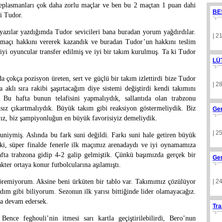
eplasmanları çok daha zorlu maçlar ve ben bu 2 maçtan 1 puan dahi
BE
i Tudor.
yazılar yazdığımda Tudor sevicileri bana buradan yorum yağdırdılar.
| 2
 maçı hakkını vererek kazandık ve buradan Tudor’un hakkını teslim
 iyi oyuncular transfer edilmiş ve iyi bir takım kurulmuş. Ta ki Tudor
LÜ
 çokça pozisyon üreten, sert ve güçlü bir takım izlettirdi bize Tudor
| 2
aklı sıra rakibi şaşırtacağım diye sistemi değiştirdi kendi takımını
. Bu hafta bunun telafisini yapmalıydık, sallantıda olan trabzonu
ız çıkartmalıydık. Büyük takım gibi reaksiyon göstermeliydik. Biz
Ge
ayız, biz şampiyonluğun en büyük favorisiyiz demeliydik.
| 2
niymiş. Aslında bu fark suni değildi. Farkı suni hale getiren büyük
, süper finalde fenerle ilk maçımız arenadaydı ve iyi oynamamıza
ta trabzona gidip 4-2 galip gelmiştik. Çünkü başımızda gerçek bir
Ge
kter ortaya konur futbolcularına aşılamıştı.
öremiyorum. Aksine beni ürküten bir tablo var. Takımımız çözülüyor
| 2
adım gibi biliyorum. Sezonun ilk yarısı bittiğinde lider olamayacağız.
a devam edersek.
Tra
nce feghouli’nin itmesi sarı kartla geçiştirilebilirdi, Bero’nun