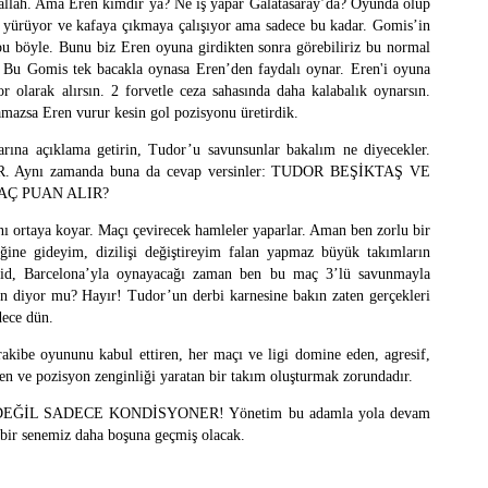
llah. Ama Eren kimdir ya? Ne iş yapar Galatasaray’da? Oyunda olup
ce yürüyor ve kafaya çıkmaya çalışıyor ama sadece bu kadar. Gomis’in
bu böyle. Bunu biz Eren oyuna girdikten sonra görebiliriz bu normal
 Bu Gomis tek bacakla oynasa Eren’den faydalı oynar. Eren'i oyuna
r olarak alırsın. 2 forvetle ceza sahasında daha kalabalık oynarsın.
amazsa Eren vurur kesin gol pozisyonu üretirdik.
 açıklama getirin, Tudor’u savunsunlar bakalım ne diyecekler.
nı zamanda buna da cevap versinler: TUDOR BEŞİKTAŞ VE
Ç PUAN ALIR?
ı ortaya koyar. Maçı çevirecek hamleler yaparlar. Aman ben zorlu bir
ğine gideyim, dizilişi değiştireyim falan yapmaz büyük takımların
rid, Barcelona’yla oynayacağı zaman ben bu maç 3’lü savunmayla
n diyor mu? Hayır! Tudor’un derbi karnesine bakın zaten gerçekleri
dece dün.
rakibe oyununu kabul ettiren, her maçı ve ligi domine eden, agresif,
 ve pozisyon zenginliği yaratan bir takım oluşturmak zorundadır.
İL SADECE KONDİSYONER! Yönetim bu adamla yola devam
 bir senemiz daha boşuna geçmiş olacak.