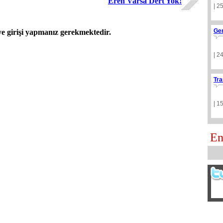
Eren Varsa Dert Yok!
| 2
Ge
 girişi yapmanız gerekmektedir.
| 2
Tra
| 1
En