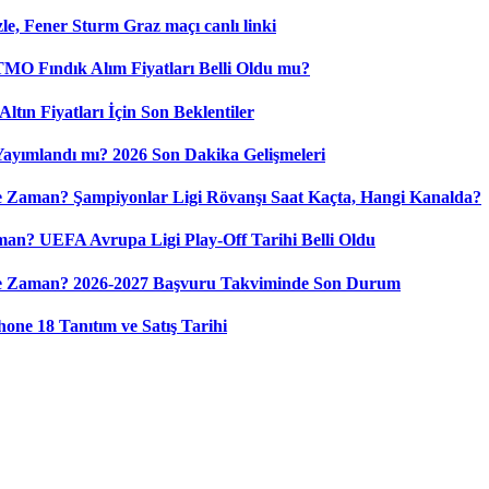
le, Fener Sturm Graz maçı canlı linki
 TMO Fındık Alım Fiyatları Belli Oldu mu?
ltın Fiyatları İçin Son Beklentiler
 Yayımlandı mı? 2026 Son Dakika Gelişmeleri
 Zaman? Şampiyonlar Ligi Rövanşı Saat Kaçta, Hangi Kanalda?
n? UEFA Avrupa Ligi Play-Off Tarihi Belli Oldu
Ne Zaman? 2026-2027 Başvuru Takviminde Son Durum
ne 18 Tanıtım ve Satış Tarihi