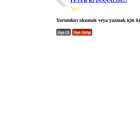
YETER Kİ İNANALIM!!!
Yorum
Yaz
Yorumları okumak veya yazmak için üye