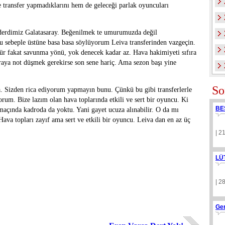
e transfer yapmadıklarını hem de geleceği parlak oyuncuları
derdimiz Galatasaray. Beğenilmek te umurumuzda değil
u sebeple üstüne basa basa söylüyorum Leiva transferinden vazgeçin.
ür fakat savunma yönü, yok denecek kadar az. Hava hakimiyeti sıfıra
uraya not düşmek gerekirse son sene hariç. Ama sezon başı yine
So
a. Sizden rica ediyorum yapmayın bunu. Çünkü bu gibi transferlerle
yorum. Bize lazım olan hava toplarında etkili ve sert bir oyuncu. Ki
BE
açında kadroda da yoktu. Yani gayet ucuza alınabilir. O da mı
Hava topları zayıf ama sert ve etkili bir oyuncu. Leiva dan en az üç
| 2
LÜ
| 2
Ge