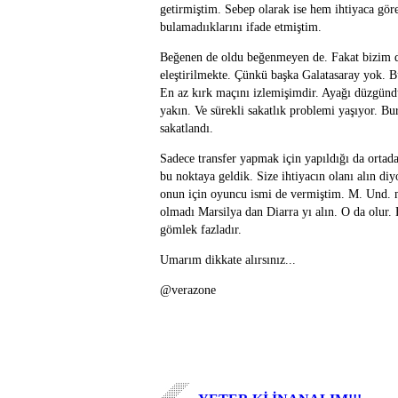
getirmiştim. Sebep olarak ise hem ihtiyaca gör
bulamadııklarını ifade etmiştim.
Beğenen de oldu beğenmeyen de. Fakat bizim 
eleştirilmekte. Çünkü başka Galatasaray yok. B
En az kırk maçını izlemişimdir. Ayağı düzgünd
yakın. Ve sürekli sakatlık problemi yaşıyor. B
sakatlandı.
Sadece transfer yapmak için yapıldığı da ortad
bu noktaya geldik. Size ihtiyacın olanı alın di
onun için oyuncu ismi de vermiştim. M. Und. m
olmadı Marsilya dan Diarra yı alın. O da olur. 
gömlek fazladır.
Umarım dikkate alırsınız...
@verazone