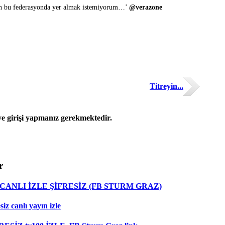
okan bu federasyonda yer almak istemiyorum…’
@verazone
Titreyin...
 girişi yapmanız gerekmektedir.
r
ANLI İZLE ŞİFRESİZ (FB STURM GRAZ)
z canlı yayın izle