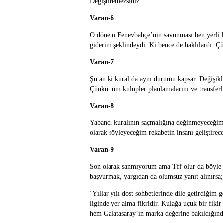
Değiştiremezsiniz…
Varan-6
O dönem Fenevbahçe’nin savunması ben yerli ku
giderim şeklindeydi. Ki bence de haklılardı. Çü
Varan-7
Şu an ki kural da aynı durumu kapsar. Değişikli
Çünkü tüm kulüpler planlamalarını ve transferl
Varan-8
Yabancı kuralının saçmalığına değinmeyeceğim bi
olarak söyleyeceğim rekabetin insanı geliştirec
Varan-9
Son olarak sanmıyorum ama Tff olur da böyle b
başvurmak, yargıdan da olumsuz yanıt alınırsa;
‘Yıllar yılı dost sohbetlerinde dile getirdiğim
liginde yer alma fikridir. Kulağa uçuk bir fi
hem Galatasaray’ın marka değerine bakıldığında