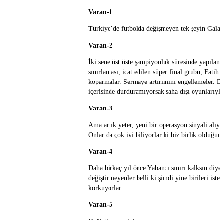
Varan-1
Türkiye’de futbolda değişmeyen tek şeyin Galat
Varan-2
İki sene üst üste şampiyonluk süresinde yapılan
sınırlaması, icat edilen süper final grubu, Fati
koparmalar. Sermaye artırımını engellemeler. 
içerisinde durduramıyorsak saha dışı oyunlarıy
Varan-3
Ama artık yeter, yeni bir operasyon sinyali alı
Onlar da çok iyi biliyorlar ki biz birlik oldu
Varan-4
Daha birkaç yıl önce Yabancı sınırı kalksın di
değiştirmeyenler belli ki şimdi yine birileri is
korkuyorlar.
Varan-5