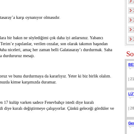
asaray’a karşı oynanıyor olmasıdır.
lara bir bakın ne söylediğimi çok daha iyi anlarsınız. Yabancı
h Terim’e yapılanlar, verilen cezalar, son olarak takımın başından
Daha niceleri, amaç her zaman belli Galatasaray’ı durdurmak. Saha
So
la durdururuz mesajı.
BE
yoruz ve bunu durdurmaya da kararlıyız. Yeter ki biz birlik olalım.
| 2
ğumuzda kimse karşımızda duramaz.
LÜ
yen 17 kulüp varken sadece Fenevbahçe istedi diye kuralı
tedi diye kuralı değiştirmeye çalışıyorlar. Çünkü geleceği gördüler ve
| 2
Ge