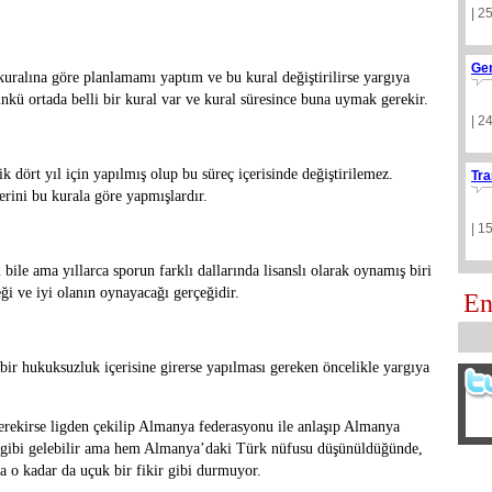
| 2
Ge
ralına göre planlamamı yaptım ve bu kural değiştirilirse yargıya
nkü ortada belli bir kural var ve kural süresince buna uymak gerekir.
| 2
k dört yıl için yapılmış olup bu süreç içerisinde değiştirilemez.
Tra
erini bu kurala göre yapmışlardır.
| 1
le ama yıllarca sporun farklı dallarında lisanslı olarak oynamış biri
eği ve iyi olanın oynayacağı gerçeğidir.
En
ir hukuksuzluk içerisine girerse yapılması gereken öncelikle yargıya
 gerekirse ligden çekilip Almanya federasyonu ile anlaşıp Almanya
kir gibi gelebilir ama hem Almanya’daki Türk nüfusu düşünüldüğünde,
 o kadar da uçuk bir fikir gibi durmuyor.