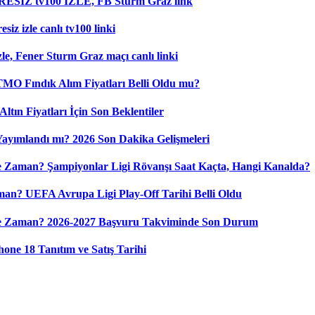
RESİZ tv100 İZLE, FB Sturm Graz link
iz izle canlı tv100 linki
le, Fener Sturm Graz maçı canlı linki
 TMO Fındık Alım Fiyatları Belli Oldu mu?
ltın Fiyatları İçin Son Beklentiler
 Yayımlandı mı? 2026 Son Dakika Gelişmeleri
 Zaman? Şampiyonlar Ligi Rövanşı Saat Kaçta, Hangi Kanalda?
n? UEFA Avrupa Ligi Play-Off Tarihi Belli Oldu
Ne Zaman? 2026-2027 Başvuru Takviminde Son Durum
ne 18 Tanıtım ve Satış Tarihi