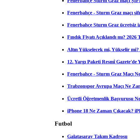
Fenerbahçe Sturm Graz maçı ŞİF
Fenerbahçe - Sturm Graz maçı şifres
Fenerbahçe Sturm Graz ücretsiz iz
Fındık Fiyatı Açıklandı mı? 2026
Altın Yükselecek mi, Yükselir mi? A
12. Yargı Paketi Resmî Gazete'de
Fenerbahçe - Sturm Graz Maçı Ne
Trabzonspor Avrupa Maçı Ne Zama
Ücretli Öğretmenlik Başvurusu 
iPhone 18 Ne Zaman Çıkacak? iPho
Futbol
Galatasaray Takım Kadrosu