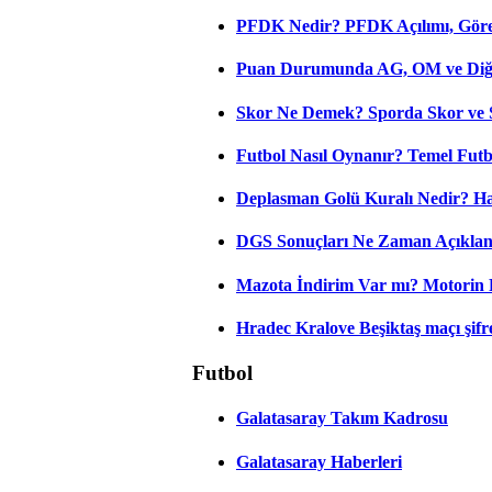
PFDK Nedir? PFDK Açılımı, Görev
Puan Durumunda AG, OM ve Diğer
Skor Ne Demek? Sporda Skor ve 
Futbol Nasıl Oynanır? Temel Futb
Deplasman Golü Kuralı Nedir? Ha
DGS Sonuçları Ne Zaman Açıkla
Mazota İndirim Var mı? Motorin 
Hradec Kralove Beşiktaş maçı şifres
Futbol
Galatasaray Takım Kadrosu
Galatasaray Haberleri