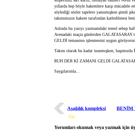
stoperimiz sarı kartlı, olmayan faulleri veren
yıllarda hep böyle hakemlere karşı mücadele et
söylediği sözler tapelere yansımışken şimdi ş
takımımızın hakem tarafından katledilmesi ben
Aslında bu yazıyı yazmamdaki temel sebep haft
Arenadaki maçta günlerden GALATASARAY te
GELDİ temasının işlenmesini uygun görüyorum.T
Takım olarak bu kadar inanmışken, başımızda İ
RUH DER Kİ ZAMANI GELDİ GALATASAR
Saygılarımla...
Aşağılık kompleksi
BENİM 
Yorum
Yaz
Yorumları okumak veya yazmak için üye