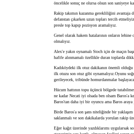
öncelikle sonuç ne olursa olsun son saniyeye 
Rakip takımın kazanma gerekliliğini avantaja d
defanstan çıkarken uzun topları tercih etmeliyi
presle top kapıp pozisyon aramalıyız.
Genel olarak hakem hatalarının onların lehine 
olmalıyız.
Alex'e yakın oynamalı Stoch için de maçın başı
hafife alınmamalı özellikle duran toplarda dikk
Kadıköydeki ilk otuz dakikanın önemli olduğu 
ilk otuzu son otuz gibi oynamalıyız.Oyunu so
gerileyecek, tribünde homurdanmalar başlayacak 
Hücum hattının topu üçüncü bölgede tutabilmes
ne kadar Necati iyi olsada ben olsam Baros'a ke
Baros'tan daha iyi bir oyuncu ama Baros araya y
Birde Baros'a son şans niteliğinde bir yaklaşı
saklanmalı ve son dakikalarda yorulan rakip üz
Eğer kağıt üzerinde yazdıklarımı uygularsak so