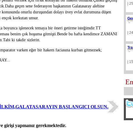
 ve penaltı vermek için fırsat kollayan bir hakem olmazsa.Çünkü geçmiş
| 2
tik.Daha geçen sene federasyon başkanının Galatasaray alehine
ike konusunda onurlu duruşundan dolayı üvey evlat durumuna düşen
i ençok korkutan unsur.
Ge
a boyunca işlenecek temaya bir öneri getirme isteğimdir.TT
| 2
ması benim çok hoşuma gitmişti.Bende bu hafta kendimce ZAMANI
abi ki takdir sizlerin.
Tra
mparator varken eğer bir hakem faciasına kurban gitmezsek;
AY...
| 1
En
İLKİM,GALATASARAYIN BAŞLANGICI OLSUN.
 girişi yapmanız gerekmektedir.