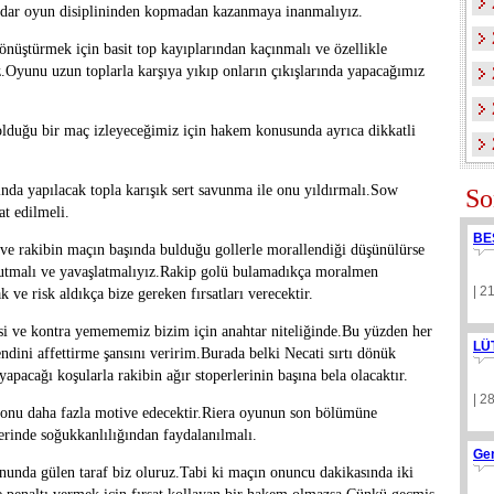
kadar oyun disiplininden kopmadan kazanmaya inanmalıyız.
önüştürmek için basit top kayıplarından kaçınmalı ve özellikle
z.Oyunu uzun toplarla karşıya yıkıp onların çıkışlarında yapacağımız
olduğu bir maç izleyeceğimiz için hakem konusunda ayrıca dikkatli
nda yapılacak topla karışık sert savunma ile onu yıldırmalı.Sow
So
at edilmeli.
BE
ve rakibin maçın başında bulduğu gollerle morallendiği düşünülürse
ğutmalı ve yavaşlatmalıyız.Rakip golü bulamadıkça moralmen
| 2
ve risk aldıkça bize gereken fırsatları verecektir.
i ve kontra yemememiz bizim için anahtar niteliğinde.Bu yüzden her
LÜ
ndini affettirme şansını veririm.Burada belki Necati sırtı dönük
apacağı koşularla rakibin ağır stoperlerinin başına bela olacaktır.
| 2
m onu daha fazla motive edecektir.Riera oyunun son bölümüne
erinde soğukkanlılığından faydalanılmalı.
Ge
nunda gülen taraf biz oluruz.Tabi ki maçın onuncu dakikasında iki