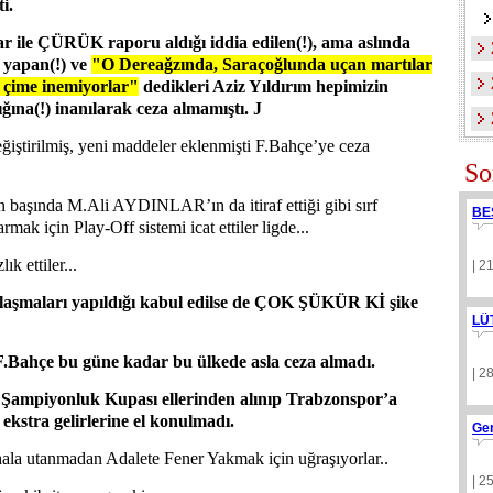
i.
ar ile ÇÜRÜK raporu aldığı iddia edilen(!), ama aslında
k yapan(!) ve
"O Dereağzında, Saraçoğlunda uçan martılar
l çime inemiyorlar"
dedikleri Aziz Yıldırım hepimizin
ığına(!) inanılarak ceza almamıştı.
J
ğiştirilmiş, yeni maddeler eklenmişti F.Bahçe’ye ceza
So
 en başında M.Ali AYDINLAR’ın da itiraf ettiği gibi sırf
BE
mak için Play-Off sistemi icat ettiler ligde...
ık ettiler...
| 2
nlaşmaları yapıldığı kabul edilse de ÇOK ŞÜKÜR Kİ şike
LÜ
F.Bahçe bu güne kadar bu ülkede asla ceza almadı.
| 2
 Şampiyonluk Kupası ellerinden alınıp Trabzonspor’a
 ekstra gelirlerine el konulmadı.
Ge
ala utanmadan Adalete Fener Yakmak için uğraşıyorlar..
| 2