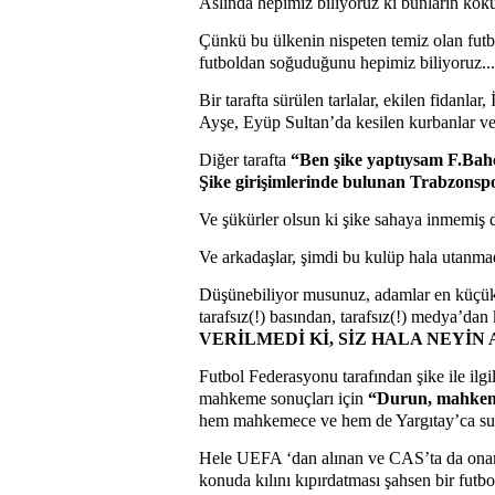
Aslında hepimiz biliyoruz ki bunların kökün
Çünkü bu ülkenin nispeten temiz olan futbo
futboldan soğuduğunu hepimiz biliyoruz...
Bir tarafta sürülen tarlalar, ekilen fidanlar, 
Ayşe, Eyüp Sultan’da kesilen kurbanlar ve 
Diğer tarafta
“Ben şike yaptıysam F.Bahç
Şike girişimlerinde bulunan Trabzonsp
Ve şükürler olsun ki şike sahaya inmemiş 
Ve arkadaşlar, şimdi bu kulüp hala uta
Düşünebiliyor musunuz, adamlar en küçük b
tarafsız(!) basından, tarafsız(!) medya’dan
VERİLMEDİ Kİ, SİZ HALA NEYİN
Futbol Federasyonu tarafından şike ile ilgi
mahkeme sonuçları için
“Durun, mahkeme
hem mahkemece ve hem de Yargıtay’ca suç
Hele UEFA ‘dan alınan ve CAS’ta da onan
konuda kılını kıpırdatması şahsen bir futbo