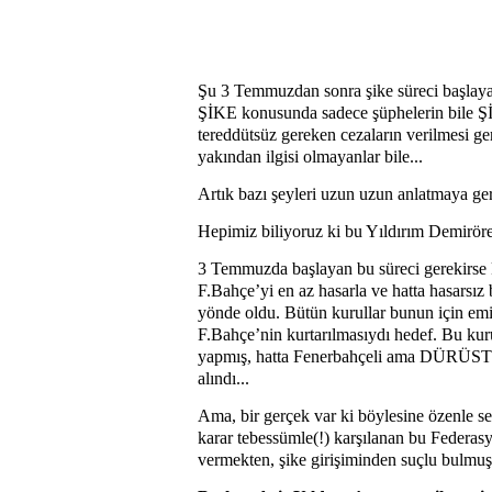
Şu 3 Temmuzdan sonra şike süreci başlayan
ŞİKE konusunda sadece şüphelerin bile ŞİK
tereddütsüz gereken cezaların verilmesi ger
yakından ilgisi olmayanlar bile...
Artık bazı şeyleri uzun uzun anlatmaya ger
Hepimiz biliyoruz ki bu Yıldırım Demirör
3 Temmuzda başlayan bu süreci gerekirse ka
F.Bahçe’yi en az hasarla ve hatta hasarsız 
yönde oldu. Bütün kurullar bunun için emir 
F.Bahçe’nin kurtarılmasıydı hedef. Bu kurul
yapmış, hatta Fenerbahçeli ama DÜRÜST 
alındı...
Ama, bir gerçek var ki böylesine özenle seç
karar tebessümle(!) karşılanan bu Federasy
vermekten, şike girişiminden suçlu bulmuşt