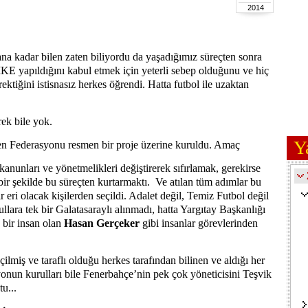
2014
a kadar bilen zaten biliyordu da yaşadığımız süreçten sonra
E yapıldığını kabul etmek için yeterli sebep olduğunu ve hiç
ektiğini istisnasız herkes öğrendi. Hatta futbol ile uzaktan
ek bile yok.
Y
en Federasyonu resmen bir proje üzerine kuruldu. Amaç
nunları ve yönetmelikleri değiştirerek sıfırlamak, gerekirse
bir şekilde bu süreçten kurtarmaktı. Ve atılan tüm adımlar bu
eri olacak kişilerden seçildi. Adalet değil, Temiz Futbol değil
lara tek bir Galatasaraylı alınmadı, hatta Yargıtay Başkanlığı
bir insan olan
Hasan Gerçeker
gibi insanlar görevlerinden
ilmiş ve taraflı olduğu herkes tarafından bilinen ve aldığı her
onun kurulları bile Fenerbahçe’nin pek çok yöneticisini Teşvik
u...