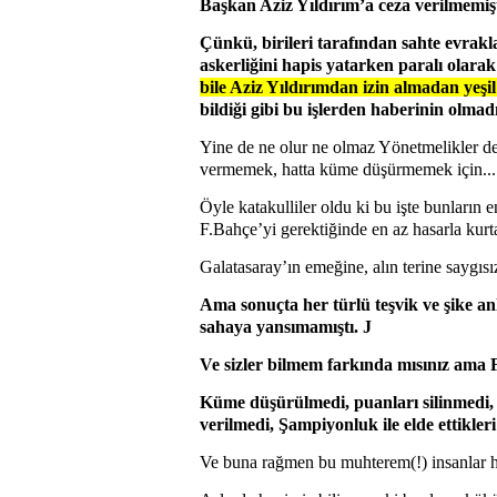
Başkan Aziz Yıldırım’a ceza verilmemişt
Çünkü, birileri tarafından sahte evrakl
askerliğini hapis yatarken paralı olara
bile Aziz Yıldırımdan izin almadan yeşi
bildiği gibi bu işlerden haberinin olmad
Yine de ne olur ne olmaz Yönetmelikler de
vermemek, hatta küme düşürmemek için...
Öyle katakulliler oldu ki bu işte bunların
F.Bahçe’yi gerektiğinde en az hasarla kurtar
Galatasaray’ın emeğine, alın terine saygısızl
Ama sonuçta her türlü teşvik ve şike a
sahaya yansımamıştı.
J
Ve sizler bilmem farkında mısınız ama 
Küme düşürülmedi, puanları silinmedi,
verilmedi, Şampiyonluk ile elde ettikleri
Ve buna rağmen bu muhterem(!) insanlar h