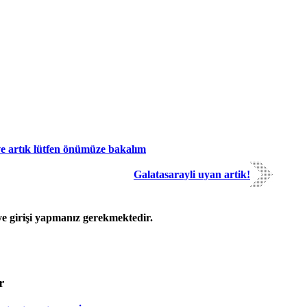
ve artık lütfen önümüze bakalım
Galatasarayli uyan artik!
 girişi yapmanız gerekmektedir.
r