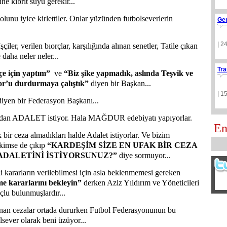
e kibrit suyu gerekir...
lunu iyice kirlettiler. Onlar yüzünden futbolseverlerin
Ge
| 2
İşçiler, verilen bıorçlar, karşılığında alınan senetler, Tatile çıkan
daha neler neler...
Tra
e için yaptım”
ve
“Biz şike yapmadık, aslında Teşvik ve
or’u durdurmaya çalıştık”
diyen bir Başkan...
| 1
diyen bir Federasyon Başkanı...
nmadan ADALET istiyor. Hala MAĞDUR edebiyatı yapıyorlar.
En
ir ceza almadıkları halde Adalet istiyorlar. Ve bizim
 kimse de çıkıp
“KARDEŞİM SİZE EN UFAK BİR CEZA
 ADALETİNİ İSTİYORSUNUZ?”
diye sormuyor...
li kararların verilebilmesi için asla beklenmemesi gereken
 kararlarını bekleyin”
derken Aziz Yıldırım ve Yöneticileri
lu bulunmuşlardır...
an cezalar ortada dururken Futbol Federasyonunun bu
lsever olarak beni üzüyor...