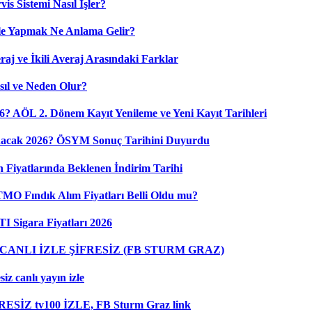
is Sistemi Nasıl İşler?
ile Yapmak Ne Anlama Gelir?
aj ve İkili Averaj Arasındaki Farklar
sıl ve Neden Olur?
6? AÖL 2. Dönem Kayıt Yenileme ve Yeni Kayıt Tarihleri
nacak 2026? ÖSYM Sonuç Tarihini Duyurdu
 Fiyatlarında Beklenen İndirim Tarihi
 TMO Fındık Alım Fiyatları Belli Oldu mu?
I Sigara Fiyatları 2026
ANLI İZLE ŞİFRESİZ (FB STURM GRAZ)
z canlı yayın izle
RESİZ tv100 İZLE, FB Sturm Graz link