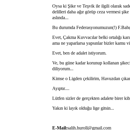
Oysa ki Şike ve Teşvik ile ilgili olarak 
delilleri daha ağır görüp ceza vermesi şike
aslında...
Bu durumda Federasyonumuzun(!) F.Bahçesi
Evet, Çakma Kuvvacılar belki ortalığı karış
ama ne yaparlarsa yapsınlar bizler kamu vi
Evet, ben de adalet istiyorum.
Ve, bu güne kadar korunup kollanan şikecil
diliyorum...
Kimse o Ligden çekilirim, Havuzdan çıkarı
Ayıptır....
Lütfen sizler de gerçekten adalete birer kib
Yakın ki layık olduğu lige gitsin...
E-Mail:
salih.huroll@gmail.com