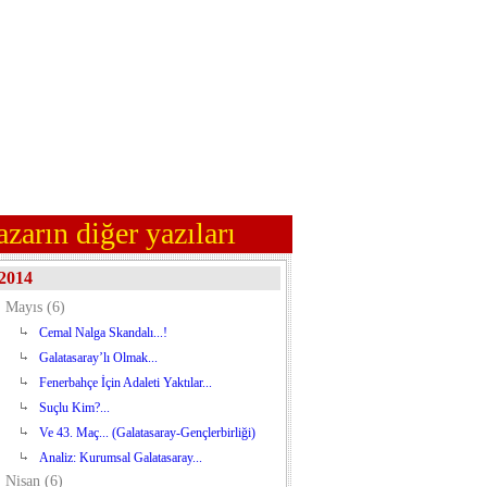
azarın diğer yazıları
2014
Mayıs (6)
Cemal Nalga Skandalı...!
Galatasaray’lı Olmak...
Fenerbahçe İçin Adaleti Yaktılar...
Suçlu Kim?...
Ve 43. Maç... (Galatasaray-Gençlerbirliği)
Analiz: Kurumsal Galatasaray...
Nisan (6)