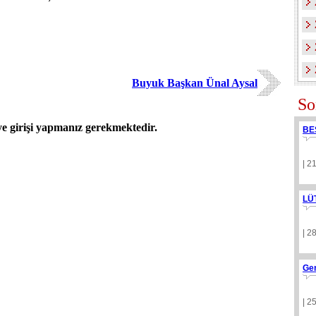
Buyuk Başkan Ünal Aysal
So
 girişi yapmanız gerekmektedir.
BE
| 2
LÜ
| 2
Ge
| 2