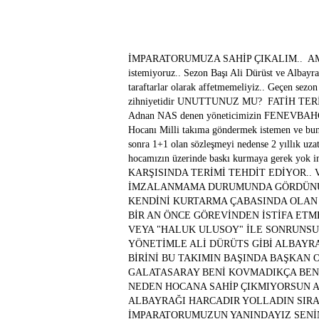
İMPARATORUMUZA SAHİP ÇIKALIM.. AMA "ELA
istemiyoruz.. Sezon Başı Ali Dürüst ve Albayr
taraftarlar olarak affetmemeliyiz.. Geçen se
zihniyetidir UNUTTUNUZ MU? FATİH TERİ
Adnan NAS denen yöneticimizin FENEVBAHÇEYİ
Hocanı Milli takıma göndermek istemen ve bun
sonra 1+1 olan sözleşmeyi nedense 2 yıllık 
hocamızın üzerinde baskı kurmaya gerek yok
KARŞISINDA TERİMİ TEHDİT EDİYOR..
İMZALANMAMA DURUMUNDA GÖRDÜNÜZ 
KENDİNİ KURTARMA ÇABASINDA OLAN
BİR AN ÖNCE GÖREVİNDEN İSTİFA ETM
VEYA "HALUK ULUSOY" İLE SONRUNSU
YÖNETİMLE ALİ DÜRÜTS GİBİ ALBAYR
BİRİNİ BU TAKIMIN BAŞINDA BAŞKAN
GALATASARAY BENİ KOVMADIKÇA BEN G
NEDEN HOCANA SAHİP ÇIKMIYORSUN A
ALBAYRAĞI HARCADIR YOLLADIN SIRA 
İMPARATORUMUZUN YANINDAYIZ SENİN