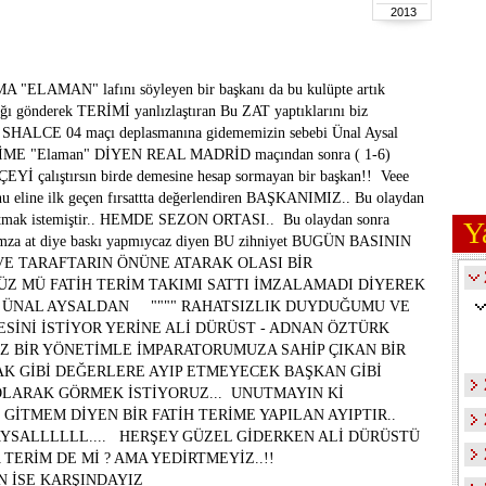
2013
MAN" lafını söyleyen bir başkanı da bu kulüpte artık
ağı gönderek TERİMİ yanlızlaştıran Bu ZAT yaptıklarını biz
zon SHALCE 04 maçı deplasmanına gidememizin sebebi Ünal Aysal
ME "Elaman" DİYEN REAL MADRİD maçından sonra ( 1-6)
 çalıştırsın birde demesine hesap sormayan bir başkan!! Veee
u eline ilk geçen fırsattta değerlendiren BAŞKANIMIZ.. Bu olaydan
uzatmak istemiştir.. HEMDE SEZON ORTASI.. Bu olaydan sonra
Y
 imza at diye baskı yapmıycaz diyen BU zihniyet BUGÜN BASININ
 VE TARAFTARIN ÖNÜNE ATARAK OLASI BİR
MÜ FATİH TERİM TAKIMI SATTI İMZALAMADI DİYEREK
 ÜNAL AYSALDAN """" RAHATSIZLIK DUYDUĞUMU VE
ESİNİ İSTİYOR YERİNE ALİ DÜRÜST - ADNAN ÖZTÜRK
Z BİR YÖNETİMLE İMPARATORUMUZA SAHİP ÇIKAN BİR
AK GİBİ DEĞERLERE AYIP ETMEYECEK BAŞKAN GİBİ
 OLARAK GÖRMEK İSTİYORUZ... UNUTMAYIN Kİ
İTMEM DİYEN BİR FATİH TERİME YAPILAN AYIPTIR..
YSALLLLLL.... HERŞEY GÜZEL GİDERKEN ALİ DÜRÜSTÜ
TERİM DE Mİ ? AMA YEDİRTMEYİZ..!!
 İSE KARŞINDAYIZ