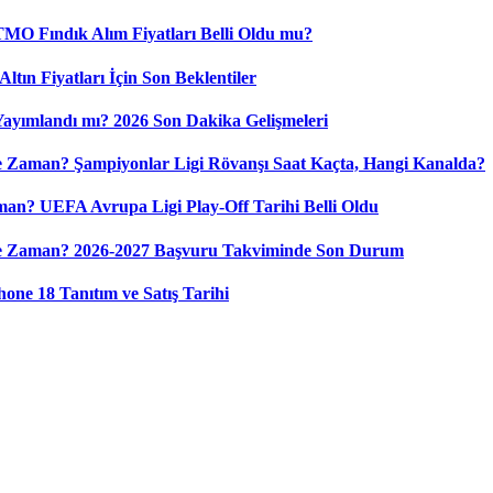
 TMO Fındık Alım Fiyatları Belli Oldu mu?
ltın Fiyatları İçin Son Beklentiler
 Yayımlandı mı? 2026 Son Dakika Gelişmeleri
 Zaman? Şampiyonlar Ligi Rövanşı Saat Kaçta, Hangi Kanalda?
n? UEFA Avrupa Ligi Play-Off Tarihi Belli Oldu
Ne Zaman? 2026-2027 Başvuru Takviminde Son Durum
ne 18 Tanıtım ve Satış Tarihi