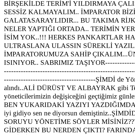
BİRŞEKİLDE TERİM'İ YILDIRMAYA ÇAL
SESSİZ KALMAYALIM.. İMPARATOR BİZ
GALATASARAYLIDIR... BU TAKIMA RİJ
NELER YAPTIĞI ORTADA.. TERİMİN YE
İSİM YOK..!!! HERKES PANKARTLAR H
ULTRASLANA ULASSIN SÜREKLİ YAZIL
İMPARATORUMUZA SAHİP ÇIKALIM...Ü
ISINIYOR.. SABRIMIZ TAŞIYOR-----------------
------------------------------------------------------
--------------------------------------ŞİMDİ de 
alındı..ALİ DÜRÜST VE ALBAYRAK gibi Ter
yöneticilerimizin değişiceğini geçtiğimiz günl
BEN YUKARIDAKİ YAZIYI YAZDIĞIMDA ne
iyi gidiyo sen ne diyorsun demiştiniz..Şİ
SORUYU YÖNETİME SÖYLER MİSİNİZ???!
GİDERKEN BU NERDEN ÇIKTI? FARINDA