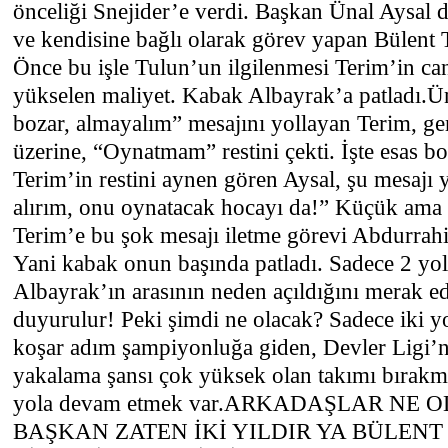
önceliği Snejider’e verdi. Başkan Ünal Aysal 
ve kendisine bağlı olarak görev yapan Bülent 
Önce bu işle Tulun’un ilgilenmesi Terim’in can
yükselen maliyet. Kabak Albayrak’a patladı.Ün
bozar, almayalım” mesajını yollayan Terim, ge
üzerine, “Oynatmam” restini çekti. İşte esas b
Terim’in restini aynen gören Aysal, şu mesajı y
alırım, onu oynatacak hocayı da!” Küçük ama 
Terim’e bu şok mesajı iletme görevi Abdurrahi
Yani kabak onun başında patladı. Sadece 2 yol 
Albayrak’ın arasının neden açıldığını merak e
duyurulur! Peki şimdi ne olacak? Sadece iki yo
koşar adım şampiyonluğa giden, Devler Ligi’n
yakalama şansı çok yüksek olan takımı bırakm
yola devam etmek var.ARKADAŞLAR NE 
BAŞKAN ZATEN İKİ YILDIR YA BÜLEN