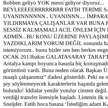
Robben geliyo YOK messi geliyor diyoruz...
BEYLEEEEERRRRRRRR FATİH TERİME SA
UYANINNNNNN.. UYANINNN.... İMPA
YILDIRMAYA ÇALIŞANLAR VAR BUNA 
SESSİZ KALMAMALI ACİL ÖNLEM İÇİN B
ADMİN.. BU KONU ÜZERİNE PAYLAŞIML
YAZDIKLARIM YORUM DEĞİL sonunda haklı
istemiyorum.. bunu bizler sen ben herkes engel
OCAK 2013bakın GALATASARAY TARAFTARI
Antalya kampı boyunca basınla hiç konuşmadı,
görüntüsü vardı. Buna neden olarak Başkan Ün
maaşlı çalışanımız” ifadesi gösterildi. Peki ne 
şey söylenmeyecek karakterlerin başında gel
bulundu! İddialar yenilir yutulur cinsten değil
verdiği transfer listesiyle başladı. Listenin ilk
Sneijder. Fatih hoca basına ‘İstediğim adam Ka