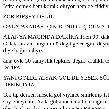
İstifa demek hem komik oluyor hem de ciddiy
ZOR BİRŞEY DEĞİL
GALATASARAY İÇİN BUNU GEÇ OLMAD
ALANYA MAÇINDA DAKİKA 1den 90. daki
Galatasarayın bugününü değil geleceğini d
diye bağırmalıyız.
ama öyle 30 saniyelik tepkiler değil.. aralıklı 
İSTİFA
YANİ GOLDE ATSAK GOL DE YESEK SÜR
DEMELİYİZ..
Tek tip derken mesela gol yiyince sinirlenip İs
söylemeyelim. Yada gol atınca inadına bağı
olmalı. skora bakmıyoruz bunu HERKESE göst