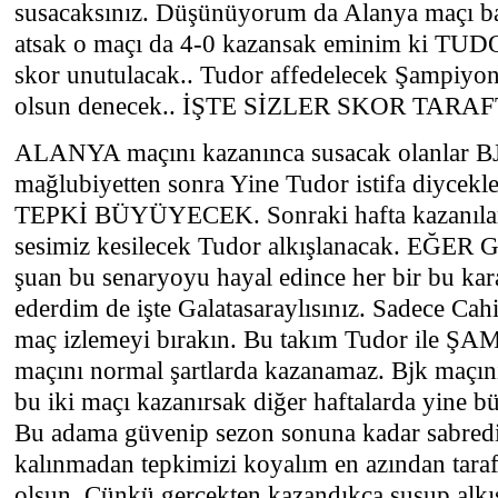
susacaksınız. Düşünüyorum da Alanya maçı baş
atsak o maçı da 4-0 kazansak eminim ki TUDOR
skor unutulacak.. Tudor affedelecek Şampiyon
olsun denecek.. İŞTE SİZLER SKOR TARA
ALANYA maçını kazanınca susacak olanlar BJK
mağlubiyetten sonra Yine Tudor istifa diycekler
TEPKİ BÜYÜYECEK. Sonraki hafta kazanılan i
sesimiz kesilecek Tudor alkışlanacak. EĞER Ga
şuan bu senaryoyu hayal edince her bir bu kara
ederdim de işte Galatasaraylısınız. Sadece Cahi
maç izlemeyi bırakın. Bu takım Tudor ile Ş
maçını normal şartlarda kazanamaz. Bjk maçın
bu iki maçı kazanırsak diğer haftalarda yine b
Bu adama güvenip sezon sonuna kadar sabred
kalınmadan tepkimizi koyalım en azından taraft
olsun. Çünkü gerçekten kazandıkça susup alk