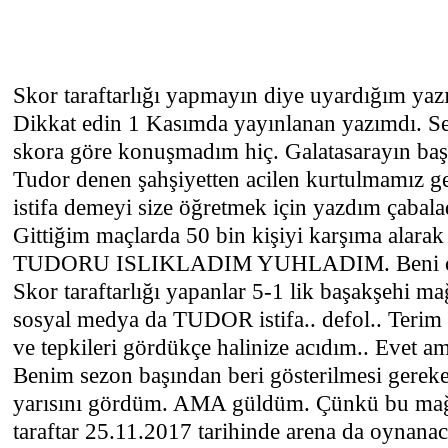
Skor taraftarlığı yapmayın diye uyardığım ya
Dikkat edin 1 Kasımda yayınlanan yazımdı. S
skora göre konuşmadım hiç. Galatasarayın başa
Tudor denen şahşiyetten acilen kurtulmamız ge
istifa demeyi size öğretmek için yazdım çaba
Gittiğim maçlarda 50 bin kişiyi karşıma al
TUDORU ISLIKLADIM YUHLADIM. Beni o g
Skor taraftarlığı yapanlar 5-1 lik başakşehi m
sosyal medya da TUDOR istifa.. defol.. Terim D
ve tepkileri gördükçe halinize acıdım.. Evet a
Benim sezon başından beri gösterilmesi gereke
yarısını gördüm. AMA güldüm. Çünkü bu mağl
taraftar 25.11.2017 tarihinde arena da oynan