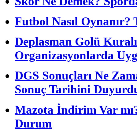
Skor Ne Demek? Sporda
Futbol Nasıl Oynanır? 
Deplasman Golü Kuralı
Organizasyonlarda Uyg
DGS Sonuçları Ne Zam
Sonuç Tarihini Duyurd
Mazota İndirim Var mı?
Durum