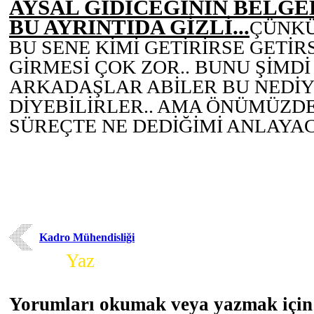
AYSAL GİDİCEĞİNİN BELGE
BU AYRINTIDA GİZLİ...
ÇÜNKÜ
BU SENE KİMİ GETİRİRSE GETİRS
GİRMESİ ÇOK ZOR.. BUNU ŞİMD
ARKADAŞLAR ABİLER BU NEDİ
DİYEBİLİRLER.. AMA ÖNÜMÜZDE
SÜREÇTE NE DEDİĞİMİ ANLAYA
Kadro Mühendisliği
Yorum
Yaz
Yorumları okumak veya yazmak için 