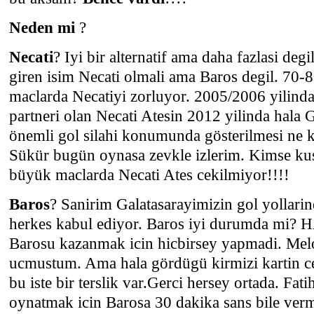
Neden mi
?
Necati
? Iyi bir alternatif ama daha fazlasi de
giren isim Necati olmali ama Baros degil. 70-8
maclarda Necatiyi zorluyor. 2005/2006 yilin
partneri olan Necati Atesin 2012 yilinda hala 
önemli gol silahi konumunda gösterilmesi ne
Sükür bugün oynasa zevkle izlerim. Kimse k
büyük maclarda Necati Ates cekilmiyor!!!!
Baros
? Sanirim Galatasarayimizin gol yollari
herkes kabul ediyor. Baros iyi durumda mi?
Barosu kazanmak icin hicbirsey yapmadi. Melo
ucmustum. Ama hala gördügü kirmizi kartin ce
bu iste bir terslik var.Gerci hersey ortada. Fat
oynatmak icin Barosa 30 dakika sans bile ver