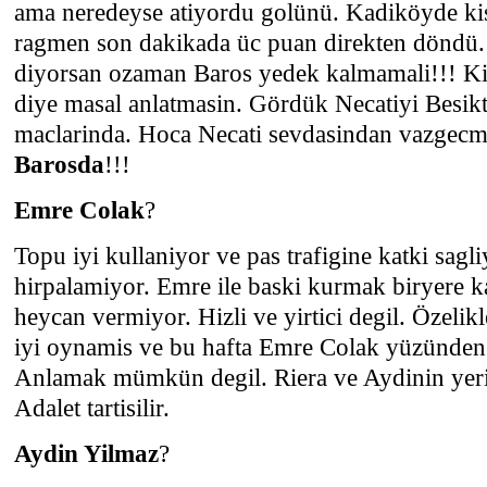
ama neredeyse atiyordu golünü. Kadiköyde ki
ragmen son dakikada üc puan direkten döndü.
diyorsan ozaman Baros yedek kalmamali!!! K
diye masal anlatmasin. Gördük Necatiyi Besik
maclarinda. Hoca Necati sevdasindan vazgecmel
Barosda
!!!
Emre Colak
?
Topu iyi kullaniyor ve pas trafigine katki sagli
hirpalamiyor. Emre ile baski kurmak biryere k
heycan vermiyor. Hizli ve yirtici degil. Özelik
iyi oynamis ve bu hafta Emre Colak yüzünden
Anlamak mümkün degil. Riera ve Aydinin yer
Adalet tartisilir.
Aydin Yilmaz
?