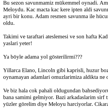
Bu sezon savunmamiz mükemmel oynadi. Ama 
Meloydu. Kac macta kac kere ipten aldi savu
ayri bir konu. Adam resmen savunma ile hücum
oldu.
Takimi ve taraftari ateslemesi ve son hafta K
yaslari yeter!
Ya böyle adama yol gösterilirmi???
Yillarca Elano, Lincoln gibi kaprisli, huzur b
oynamayan adamlari omuzlarimiza aldikta ne 
Ve biz hala cok pahali oldugundan bahsediyo
bana samimi gelmiyor. Bazi arkadaslarim sirf t
yüzler görelim diye Meloyu harciyorlar. Cikar