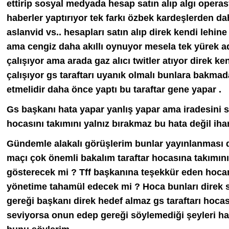
ettirip sosyal medyada hesap satın alıp algı oper
haberler yaptırıyor tek farkı özbek kardeşlerden da
aslanvid vs.. hesapları satın alıp direk kendi leh
ama cengiz daha akıllı oynuyor mesela tek yürek a
çalışıyor ama arada gaz alıcı twitler atıyor direk ke
çalışıyor gs taraftarı uyanık olmalı bunlara bak
etmelidir daha önce yaptı bu taraftar gene yapar .
Gs başkanı hata yapar yanlış yapar ama iradesini sa
hocasını takımını yalnız bırakmaz bu hata değil ihan
Gündemle alakalı görüşlerim bunlar yayınlanması dile
maçı çok önemli bakalım taraftar hocasına takımını
gösterecek mi ? Tff başkanına teşekkür eden hocan
yönetime tahamül edecek mi ? Hoca bunları direk s
gereği başkanı direk hedef almaz gs taraftarı hoca
seviyorsa onun edep gereği söylemediği şeyleri ha