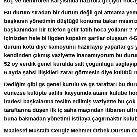
koç ve demirören karşısında hazırola geçiyor hocay
Bu durum sıradan bir durum değil gol atmama yeme
başkanın yönetimin düştüğü konuma bakar mısınız
başkanından bir telefon gelir fatih hoca yollanır ?
içinizden hele bi ligden kopalım şartlar oluşsun 4-
durum kötü diye kamoyunu hazırlayıp yaparlar gs y
kendinden çıkmış vaziyette inanamıyorum bu duru
52 oy verdik genel kurulda salt çogunlugu saglayı
6 ayda şahsi ilişkileri zarar görmesin diye kulübü r
Dediğim gibi gs genel kurulu ve gs taraftarı bu 
etmezse kulüpte satılır kayyumda atanır kulube h
iradesi başkalarına teslim edilmiş vaziyette bu çok 
taraftarına düşen ilk iç saha maçından itibaren ult
buna bakmadan yönetimi istifaya çagırmaktır kulub
Maalesef Mustafa Cengiz Mehmet Özbek Dursun Öz