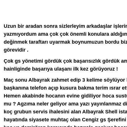
Uzun bir aradan sonra sizlerleyim arkadaşlar işleri
yazmıyordum ama çok çok önemli konulara aldığım 
değinmek taraftarı uyarmak boynumuzun bordu bizi
görevidir .
Çok gs yönetimi gördük çok başarısızlık gördük am
hainliginde başarıya ulaşanı ilk kez görüyoruz !
Maç sonu Albayrak zahmet edip 3 kelime söylüyor 
başkanına telefon açıp kusura bakma terim ısrar et
Hemen akabinde hocanın evine gidiliyor hoca sustu
mu ? Agzıma neler geliyor ama yazı yayınlanmaz di
koç grubun servis ihalesini alan Albayrak Shell ist
hayatında siyasete muhtaç olan Cengiz gs Şerefini a