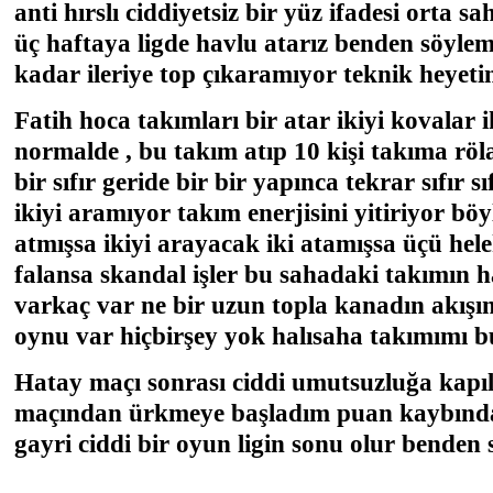
anti hırslı ciddiyetsiz bir yüz ifadesi orta s
üç haftaya ligde havlu atarız benden söyle
kadar ileriye top çıkaramıyor teknik heyeti
Fatih hoca takımları bir atar ikiyi kovalar 
normalde , bu takım atıp 10 kişi takıma röla
bir sıfır geride bir bir yapınca tekrar sıfır 
ikiyi aramıyor takım enerjisini yitiriyor bö
atmışsa ikiyi arayacak iki atamışsa üçü hel
falansa skandal işler bu sahadaki takımın h
varkaç var ne bir uzun topla kanadın akışın
oynu var hiçbirşey yok halısaha takımımı b
Hatay maçı sonrası ciddi umutsuzluğa kapı
maçından ürkmeye başladım puan kaybında 
gayri ciddi bir oyun ligin sonu olur benden 