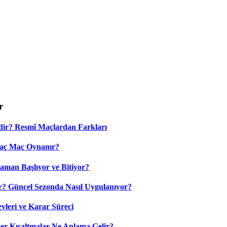
r
dir? Resmî Maçlardan Farkları
Kaç Maç Oynanır?
aman Başlıyor ve Bitiyor?
? Güncel Sezonda Nasıl Uygulanıyor?
leri ve Karar Süreci
 Kısaltmalar Ne Anlama Gelir?