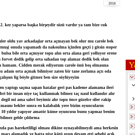
2016
 2. kez yaparsa başka birşeydir sözü vardır ya tam bize cuk
enler oldu yav arkadaşlar orta açmayan bek olur mu carole bek
rmuş( onuda yapamadı da nakoulma içinden geçti ) gitsin stoper
lsa bile orta açmıyor topu alın orta alana geri yolluyor erene
forvet dedik gelip orta sahadan top alamaz dedik bek olan
Y
nı hamam. Cidden merak ediyorum carole önü boş olmasına
u adam orta açmak bilmiyor zaten bir tane zorlama açtı oda
çalışsın lig böyle gitmez ben size söylüyeyim
ten yaptıgı saçma sapan hatalar geri pas kademe alamama ileri
ri bir insan niye taç kullanmak bilmez taç nasıl kullanılır alır
 degil mi ama sabri beyimiz alır topu önce güzelce siler rakip
masını bekler sonra en kalabalık yere bizim oyuncuların
sız 10 yıldır yapıyor amatör küme oyuncusu bunu yapmaz benim
 bilmez gelde çıldırma
nda pas hareketliligi olması dikine oynayabilmeydi ama herkesin
 maçı alamadık ve hatta niye kötü oyun devam etti sebebi açık