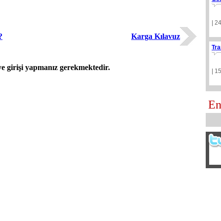
| 2
?
Karga Kılavuz
Tra
 girişi yapmanız gerekmektedir.
| 1
En