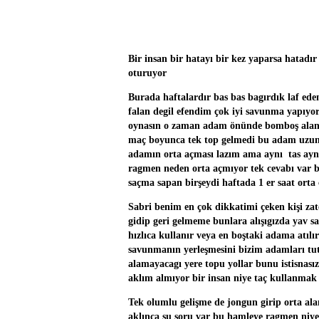
Bir insan bir hatayı bir kez yaparsa hatadır
oturuyor
Burada haftalardır bas bas bagırdık laf ed
falan degil efendim çok iyi savunma yapıyo
oynasın o zaman adam önünde bomboş alan bu
maç boyunca tek top gelmedi bu adam uzun 
adamın orta açması lazım ama aynı tas ay
ragmen neden orta açmıyor tek cevabı var b
saçma sapan birşeydi haftada 1 er saat orta 
Sabri benim en çok dikkatimi çeken kişi za
gidip geri gelmeme bunlara alışıgızda yav sab
hızlıca kullanır veya en boştaki adama atılır
savunmanın yerleşmesini bizim adamları tut
alamayacagı yere topu yollar bunu istisna
aklım almıyor bir insan niye taç kullanmak
Tek olumlu gelişme de jongun girip orta ala
aklınca şu soru var bu hamleye ragmen niye