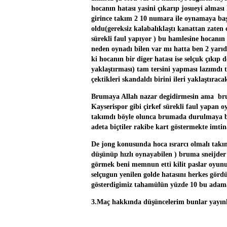
hocanın hatası yasini çıkarıp josueyi alması
girince takım 2 10 numara ile oynamaya başl
oldu(gereksiz kalabalıklaştı kanattan zaten
sürekli faul yapıyor ) bu hamlesine hocanı
neden oynadı bilen var mı hatta ben 2 yarıd
ki hocanın bir diger hatası ise selçuk çıkıp 
yaklaştırması) tam tersini yapması lazımdı 
çektikleri skandaldı birini ileri yaklaştırac
Brumaya Allah nazar degidirmesin ama bru
Kayserispor gibi çirkef sürekli faul yapan
takımdı böyle olunca brumada durulmaya ba
adeta biçtiler rakibe kart göstermekte imtin
De jong konusunda hoca ısrarcı olmalı takım
düşünüp hızlı oynayabilen ) bruma sneijder
görmek beni memnun etti kilit paslar oyunu
selçugun yenilen golde hatasını herkes gör
gösterdigimiz tahamülün yüzde 10 bu adama 
3.Maç hakkında düşüncelerim bunlar yayınlan