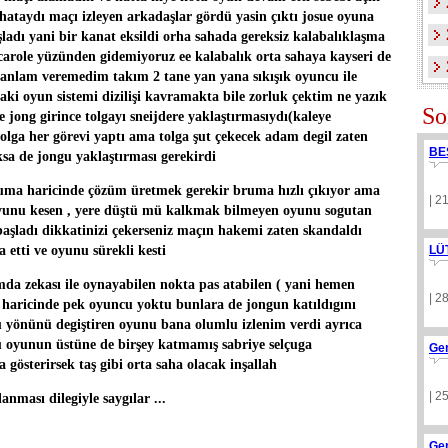
 hataydı maçı izleyen arkadaşlar gördü yasin çıktı josue oyuna
adı yani bir kanat eksildi orha sahada gereksiz kalabalıklaşma
 carole yüzünden gidemiyoruz ee kalabalık orta sahaya kayseri de
n anlam veremedim takım 2 tane yan yana sıkışık oyuncu ile
aki oyun sistemi dizilişi kavramakta bile zorluk çektim ne yazık
So
de jong girince tolgayı sneijdere yaklaştırmasıydı(kaleye
tolga her görevi yaptı ama tolga şut çekecek adam degil zaten
BE
aksa de jongu yaklaştırması gerekirdi
ma haricinde çözüm üretmek gerekir bruma hızlı çıkıyor ama
| 2
 oyunu kesen , yere düştü mü kalkmak bilmeyen oyunu sogutan
şladı dikkatinizi çekerseniz maçın hakemi zaten skandaldı
a etti ve oyunu sürekli kesti
LÜ
da zekası ile oynayabilen nokta pas atabilen ( yani hemen
| 2
 haricinde pek oyuncu yoktu bunlara de jongun katıldıgını
 yönünü degiştiren oyunu bana olumlu izlenim verdi ayrıca
dü oyunun üstüne de birşey katmamış sabriye selçuga
Ge
gösterirsek taş gibi orta saha olacak inşallah
| 2
ması dilegiyle saygılar ...
Ge