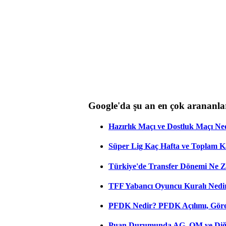
Google'da şu an en çok arananla
Hazırlık Maçı ve Dostluk Maçı Ne
Süper Lig Kaç Hafta ve Toplam 
Türkiye'de Transfer Dönemi Ne Z
TFF Yabancı Oyuncu Kuralı Nedir
PFDK Nedir? PFDK Açılımı, Görev
Puan Durumunda AG, OM ve Diğer