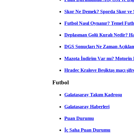
Skor Ne Demek? Sporda Skor ve 
Futbol Nasıl Oynanır? Temel Futb
Deplasman Golü Kuralı Nedir? Ha
DGS Sonuçları Ne Zaman Açıkla
Mazota İndirim Var mı? Motorin 
Hradec Kralove Beşiktaş maçı şifres
Futbol
Galatasaray Takım Kadrosu
Galatasaray Haberleri
Puan Durumu
İç Saha Puan Durumu