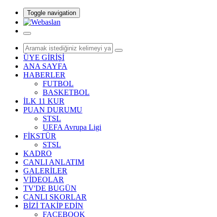
Toggle navigation
ÜYE GİRİŞİ
ANA SAYFA
HABERLER
FUTBOL
BASKETBOL
İLK 11 KUR
PUAN DURUMU
STSL
UEFA Avrupa Ligi
FİKSTÜR
STSL
KADRO
CANLI ANLATIM
GALERİLER
VİDEOLAR
TV'DE BUGÜN
CANLI SKORLAR
BİZİ TAKİP EDİN
FACEBOOK