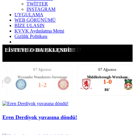
TWİTTER
INSTAGRAM
UYGULAMA
WEB GÖRÜNÜMÜ
BİZE ULAŞIN
KVVK Aydınlatma Metni
Gizlilik Politikası
G.SARAY İÇİN ŞOK KARAR
SÜRPRİZ ADAY: SALIS!
TRANSFERİ YASAKLANDI!
KALACAK MI, GİDECEK Mİ?
LEAO İÇİN ATEŞİ YAKTIK!
PLANIMIZ ORTAYA ÇIKTI!
LİSTEYE O DA EKLENDİ!
07 Ağustos
07 Ağustos
Wycombe Wanderers-Stevenage
Middlesbrough-Wrexham
<
1-0
>
1-2
86'
Eren Derdiyok yuvasına döndü!