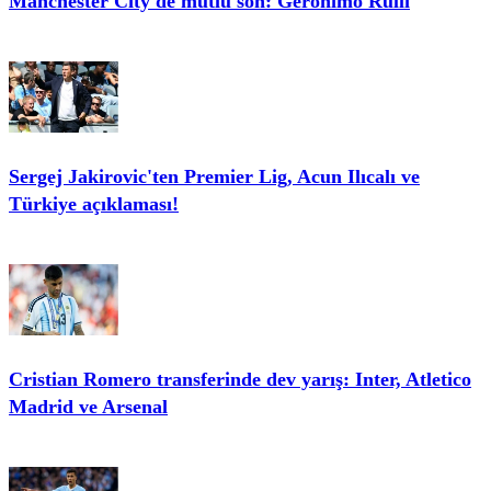
Manchester City'de mutlu son: Geronimo Rulli
Sergej Jakirovic'ten Premier Lig, Acun Ilıcalı ve
Türkiye açıklaması!
Cristian Romero transferinde dev yarış: Inter, Atletico
Madrid ve Arsenal