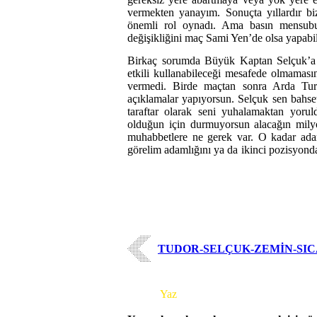
vermekten yanayım. Sonuçta yıllardır biz
önemli rol oynadı. Ama basın mensub
değişikliğini maç Sami Yen’de olsa yapabi
Birkaç sorumda Büyük Kaptan Selçuk’a ol
etkili kullanabileceği mesafede olmamas
vermedi. Birde maçtan sonra Arda T
açıklamalar yapıyorsun. Selçuk sen bahse
taraftar olarak seni yuhalamaktan yor
olduğun için durmuyorsun alacağın mily
muhabbetlere ne gerek var. O kadar ad
görelim adamlığını ya da ikinci pozisyond
TUDOR-SELÇUK-ZEMİN-SIC
Yorum
Yaz