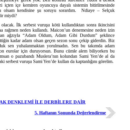
i içten içe kemiren oyuncuya dayalı sistemin bitirilmesinde
u olsam kendisine şu soruyu sorardım. Ndiaye – Selçuk
lir miydi?
acak. İlk serbest vuruşu kötü kullandıktan sonra ikincisini
ına rağmen neden kullandı. Maicon’un denemesine neden izin
uran ağzıyla “Adam Oldum, Adam Gibi Durdum” şeklince
ttiğin kadar adam olsan geçen sezon sonu çekip giderdin. Biz
ulduk sen yuhalanmaktan yorulmadın. Sen bu takımda adam
on eurolar için duruyorsun. Bunu cümle alem biliyorken bu
amsan o pazubandı Muslera’nın kolundan Sami Yen’de al da
aki serbest vuruşu Sami Yen’de kullan da kaptanlığını görelim.
AK DENKLEMİ İLE DERBİLERE DAİR
5. Haftanın Sonunda Değerlendirme