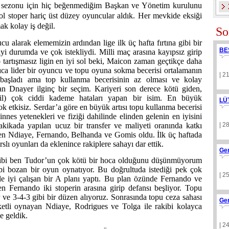
er sezonu için hiç beğenmediğim Başkan ve Yönetim kurulunu
sol stoper hariç üst düzey oyuncular aldık. Her mevkide eksiği
ak kolay iş değil.
So
 alarak elememizin ardından lige ilk üç hafta fırtına gibi bir
BE
 iyi durumda ve çok istekliydi. Milli maç arasına kayıpsız girip
 tartışmasız ligin en iyi sol beki, Maicon zaman geçtikçe daha
rıca lider bir oyuncu ve topu oyuna sokma becerisi ortalamanın
| 2
 başladı ama top kullanma becerisinin az olması ve kolay
nan Dnayer ilginç bir seçim. Kariyeri son derece kötü giden,
hil) çok ciddi kademe hataları yapan bir isim. En büyük
LÜ
ok etkisiz. Serdar’a göre en büyük artısı topu kullanma becerisi
nes yetenekleri ve fiziği dahilinde elinden gelenin en iyisini
akikada yapılan ucuz bir transfer ve maliyeti oranında katkı
| 2
iren Ndiaye, Fernando, Belhanda ve Gomis oldu. İlk üç haftada
slı oyunları da eklenince rakiplere sahayı dar ettik.
Ge
gibi ben Tudor’un çok kötü bir hoca olduğunu düşünmüyorum
bi bozan bir oyun oynatıyor. Bu doğrultuda istediği pek çok
| 2
 ile iyi çalışan bir A planı yaptı. Bu plan özünde Fernando ve
n Fernando iki stoperin arasına girip defansı beşliyor. Topu
 ve 3-4-3 gibi bir düzen alıyoruz. Sonrasında topu ceza sahası
Ge
ketli oynayan Ndiaye, Rodrigues ve Tolga ile rakibi kolayca
ne geldik.
| 2