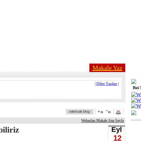
Makale Yaz
|
Diğer Yazıları
|
Bizi 
Webaslan Makale Ana Sayfa
iliriz
Eyl
12