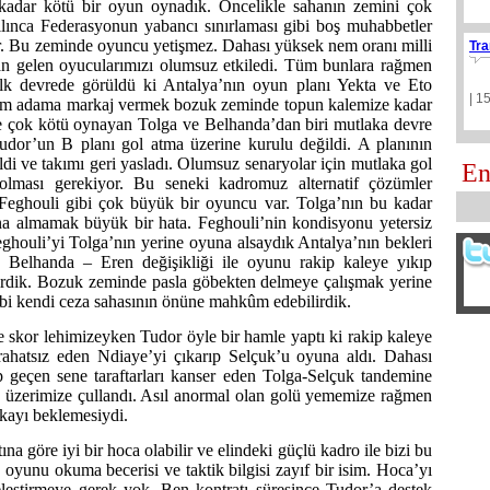
kadar kötü bir oyun oynadık. Öncelikle sahanın zemini çok
lınca Federasyonun yabancı sınırlaması gibi boş muhabbetler
r. Bu zeminde oyuncu yetişmez. Dahası yüksek nem oranı milli
Tra
n gelen oyucularımızı olumsuz etkiledi. Tüm bunlara rağmen
lk devrede görüldü ki Antalya’nın oyun planı Yekta ve Eto
| 1
adam adama markaj vermek bozuk zeminde topun kalemize kadar
re çok kötü oynayan Tolga ve Belhanda’dan biri mutlaka devre
udor’un B planı gol atma üzerine kurulu değildi. A planının
i ve takımı geri yasladı. Olumsuz senaryolar için mutlaka gol
En
n olması gerekiyor. Bu seneki kadromuz alternatif çözümler
 Feghouli gibi çok büyük bir oyuncu var. Tolga’nın bu kadar
una almamak büyük bir hata. Feghouli’nin kondisyonu yetersiz
 Feghouli’yi Tolga’nın yerine oyuna alsaydık Antalya’nın bekleri
 Belhanda – Eren değişikliği ile oyunu rakip kaleye yıkıp
ilirdik. Bozuk zeminde pasla göbekten delmeye çalışmak yerine
kibi kendi ceza sahasının önüne mahkûm edebilirdik.
kor lehimizeyken Tudor öyle bir hamle yaptı ki rakip kaleye
 rahatsız eden Ndiaye’yi çıkarıp Selçuk’u oyuna aldı. Dahası
 geçen sene taraftarları kanser eden Tolga-Selçuk tandemine
 üzerimize çullandı. Asıl anormal olan golü yememize rağmen
kayı beklemesiydi.
na göre iyi bir hoca olabilir ve elindeki güçlü kadro ile bizi bu
oyunu okuma becerisi ve taktik bilgisi zayıf bir isim. Hoca’yı
leştirmeye gerek yok. Ben kontratı süresince Tudor’a destek