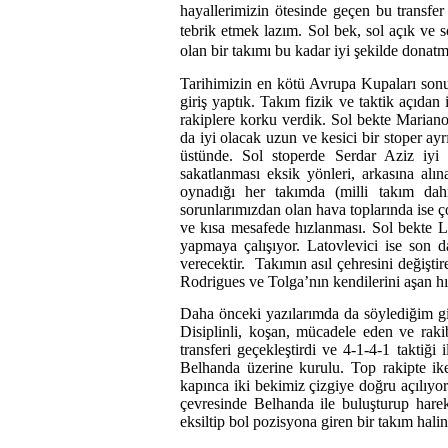
hayallerimizin ötesinde geçen bu transf
tebrik etmek lazım. Sol bek, sol açık ve 
olan bir takımı bu kadar iyi şekilde donatm
Tarihimizin en kötü Avrupa Kupaları sonucu
giriş yaptık. Takım fizik ve taktik açıdan
rakiplere korku verdik. Sol bekte Mariano
da iyi olacak uzun ve kesici bir stoper ay
üstünde. Sol stoperde Serdar Aziz iyi
sakatlanması eksik yönleri, arkasına alı
oynadığı her takımda (milli takım da
sorunlarımızdan olan hava toplarında ise ç
ve kısa mesafede hızlanması. Sol bekte Lin
yapmaya çalışıyor. Latovlevici ise son d
verecektir. Takımın asıl çehresini değişt
Rodrigues ve Tolga’nın kendilerini aşan hır
Daha önceki yazılarımda da söylediğim 
Disiplinli, koşan, mücadele eden ve raki
transferi geçekleştirdi ve 4-1-4-1 taktiği
Belhanda üzerine kurulu. Top rakipte ike
kapınca iki bekimiz çizgiye doğru açılıyor
çevresinde Belhanda ile buluşturup hare
eksiltip bol pozisyona giren bir takım hali