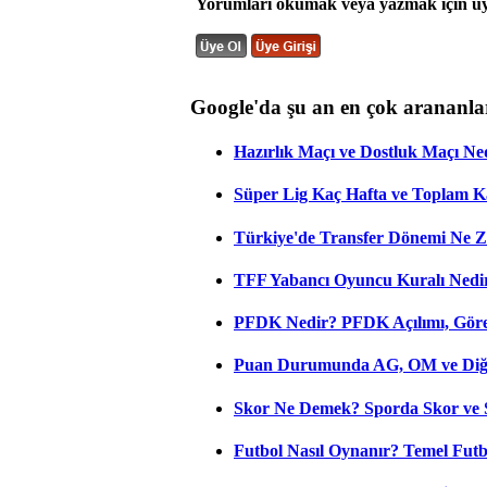
Yorumları okumak veya yazmak için üye
Google'da şu an en çok arananla
Hazırlık Maçı ve Dostluk Maçı Ne
Süper Lig Kaç Hafta ve Toplam 
Türkiye'de Transfer Dönemi Ne Z
TFF Yabancı Oyuncu Kuralı Nedir
PFDK Nedir? PFDK Açılımı, Görev
Puan Durumunda AG, OM ve Diğer
Skor Ne Demek? Sporda Skor ve 
Futbol Nasıl Oynanır? Temel Futb