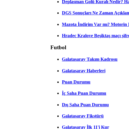
Deplasman Golü Kuralı Nedir? Ha
DGS Sonuçları Ne Zaman Açıkla
Mazota İndirim Var mı? Motorin 
Hradec Kralove Beşiktaş maçı şifres
Futbol
Galatasaray Takım Kadrosu
Galatasaray Haberleri
Puan Durumu
İç Saha Puan Durumu
Dış Saha Puan Durumu
Galatasaray Fikstürü
Galatasaray İlk 11'i Kur