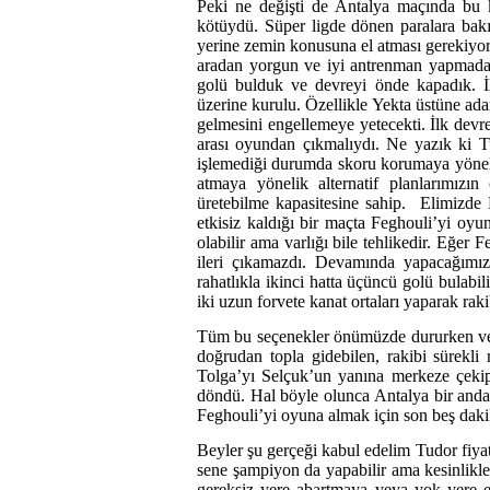
Peki ne değişti de Antalya maçında bu 
kötüydü. Süper ligde dönen paralara bakı
yerine zemin konusuna el atması gerekiyo
aradan yorgun ve iyi antrenman yapmada
golü bulduk ve devreyi önde kapadık. İ
üzerine kurulu. Özellikle Yekta üstüne 
gelmesini engellemeye yetecekti. İlk dev
arası oyundan çıkmalıydı. Ne yazık ki T
işlemediği durumda skoru korumaya yöneld
atmaya yönelik alternatif planlarımızı
üretebilme kapasitesine sahip. Elimizde
etkisiz kaldığı bir maçta Feghouli’yi oy
olabilir ama varlığı bile tehlikedir. Eğer
ileri çıkamazdı. Devamında yapacağımız
rahatlıkla ikinci hatta üçüncü golü bulab
iki uzun forvete kanat ortaları yaparak ra
Tüm bu seçenekler önümüzde dururken ve s
doğrudan topla gidebilen, rakibi sürekli
Tolga’yı Selçuk’un yanına merkeze çekip
döndü. Hal böyle olunca Antalya bir anda
Feghouli’yi oyuna almak için son beş daki
Beyler şu gerçeği kabul edelim Tudor fiyatı
sene şampiyon da yapabilir ama kesinlikle 
gereksiz yere abartmaya veya yok yere e