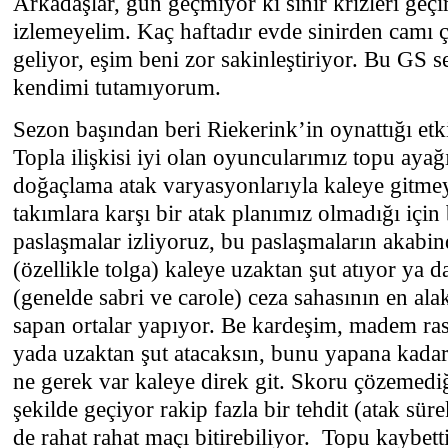
Arkadaşlar, gün geçmiyor ki sinir krizleri geç
izlemeyelim. Kaç haftadır evde sinirden camı 
geliyor, eşim beni zor sakinleştiriyor. Bu GS s
kendimi tutamıyorum.
Sezon başından beri Riekerink’in oynattığı etki
Topla ilişkisi iyi olan oyuncularımız topu ayağ
doğaçlama atak varyasyonlarıyla kaleye gitmeye
takımlara karşı bir atak planımız olmadığı içi
paslaşmalar izliyoruz, bu paslaşmaların akabin
(özellikle tolga) kaleye uzaktan şut atıyor ya d
(genelde sabri ve carole) ceza sahasının en ala
sapan ortalar yapıyor. Be kardeşim, madem ras
yada uzaktan şut atacaksın, bunu yapana kada
ne gerek var kaleye direk git. Skoru çözemedi
şekilde geçiyor rakip fazla bir tehdit (atak süre
de rahat rahat maçı bitirebiliyor. Topu kaybet