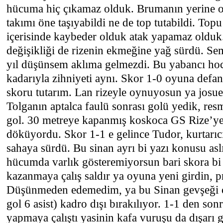
hücuma hiç çıkamaz olduk. Brumanın yerine oy
takımı öne taşıyabildi ne de top tutabildi. To
içerisinde kaybeder olduk atak yapamaz olduk
değişikliği de rizenin ekmeğine yağ sürdü. Sem
yıl düşünsem aklıma gelmezdi. Bu yabancı hoc
kadarıyla zihniyeti aynı. Skor 1-0 oyuna defa
skoru tutarım. Lan rizeyle oynuyosun ya josue
Tolganın aptalca faulü sonrası golü yedik, res
gol. 30 metreye kapanmış koskoca GS Rize’ye k
döküyordu. Skor 1-1 e gelince Tudor, kurtarı
sahaya sürdü. Bu sinan ayrı bi yazı konusu as
hücumda varlık gösteremiyorsun bari skora bi 
kazanmaya çalış saldır ya oyuna yeni girdin, p
Düşünmeden edemedim, ya bu Sinan gevşeği o
gol 6 asist) kadro dışı bırakılıyor. 1-1 den so
yapmaya çalıştı yasinin kafa vuruşu da dışarı