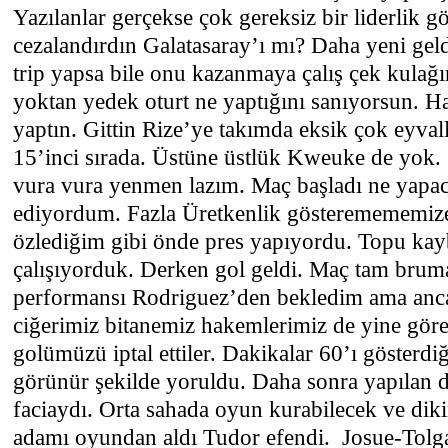
Yazılanlar gerçekse çok gereksiz bir liderlik g
cezalandırdın Galatasaray’ı mı? Daha yeni gel
trip yapsa bile onu kazanmaya çalış çek kulağın
yoktan yedek oturt ne yaptığını sanıyorsun. H
yaptın. Gittin Rize’ye takımda eksik çok eyval
15’inci sırada. Üstüne üstlük Kweuke de yok. 
vura vura yenmen lazım. Maç başladı ne yapa
ediyordum. Fazla Üretkenlik gösteremememiz
özlediğim gibi önde pres yapıyordu. Topu ka
çalışıyorduk. Derken gol geldi. Maç tam brumal
performansı Rodriguez’den bekledim ama anc
ciğerimiz bitanemiz hakemlerimiz de yine göre
golümüzü iptal ettiler. Dakikalar 60’ı gösterdi
görünür şekilde yoruldu. Daha sonra yapılan de
faciaydı. Orta sahada oyun kurabilecek ve diki
adamı oyundan aldı Tudor efendi. Josue-Tolga 