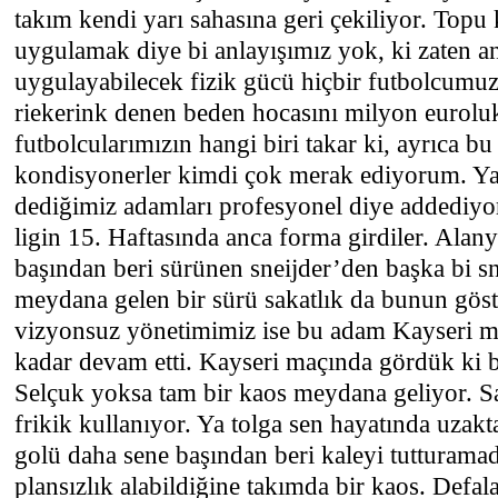
takım kendi yarı sahasına geri çekiliyor. Topu 
uygulamak diye bi anlayışımız yok, ki zaten a
uygulayabilecek fizik gücü hiçbir futbolcum
riekerink denen beden hocasını milyon eurolu
futbolcularımızın hangi biri takar ki, ayrıca 
kondisyonerler kimdi çok merak ediyorum. Ya 
dediğimiz adamları profesyonel diye addediyo
ligin 15. Haftasında anca forma girdiler. Alany
başından beri sürünen sneijder’den başka bi sne
meydana gelen bir sürü sakatlık da bunun göst
vizyonsuz yönetimimiz ise bu adam Kayseri m
kadar devam etti. Kayseri maçında gördük ki b
Selçuk yoksa tam bir kaos meydana geliyor. Sab
frikik kullanıyor. Ya tolga sen hayatında uzakt
golü daha sene başından beri kaleyi tutturamad
plansızlık alabildiğine takımda bir kaos. Defal