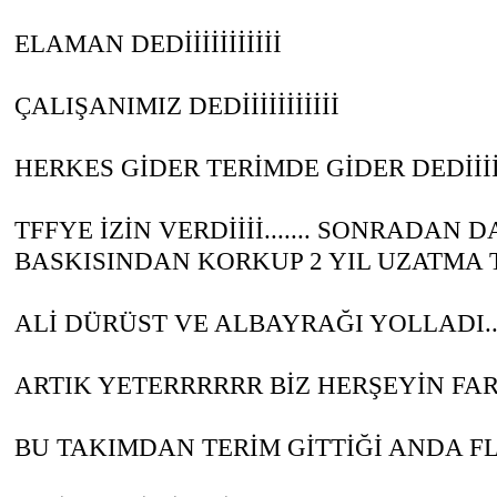
ELAMAN DEDİİİİİİİİİİİ
ÇALIŞANIMIZ DEDİİİİİİİİİİİ
HERKES GİDER TERİMDE GİDER DEDİİİİİ.
TFFYE İZİN VERDİİİİ....... SONRADAN 
BASKISINDAN KORKUP 2 YIL UZATMA TEKLİ
ALİ DÜRÜST VE ALBAYRAĞI YOLLADI...
ARTIK YETERRRRRR BİZ HERŞEYİN FAR
BU TAKIMDAN TERİM GİTTİĞİ ANDA FL