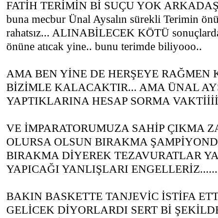
FATİH TERİMİN Bİ SUÇU YOK ARKADAŞ
buna mecbur Ünal Aysalın sürekli Terimin ön
rahatsız... ALINABİLECEK KÖTÜ sonuçlarda
önüne atıcak yine.. bunu terimde biliyooo..
AMA BEN YİNE DE HERŞEYE RAĞMEN 
BİZİMLE KALACAKTIR... AMA ÜNAL AY
YAPTIKLARINA HESAP SORMA VAKTİİİİİ..
VE İMPARATORUMUZA SAHİP ÇIKMA ZAM
OLURSA OLSUN BIRAKMA ŞAMPİYON
BIRAKMA DİYEREK TEZAVURATLAR YAP
YAPICAĞI YANLIŞLARI ENGELLERİZ.......
BAKIN BASKETTE TANJEVİC İSTİFA ETT
GELİCEK DİYORLARDI SERT Bİ ŞEKİLD