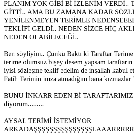
PLANIM YOK GİBİ Bİ İZLENİM VERDİ..
GİTTİ.. AMA BU ZAMANA KADAR SÖZ
YENİLENMEYEN TERİMLE NEDENSEEEE
TEKLİFİ GELDİ.. NEDEN SİZCE HİÇ AK
NEDEN OLABİLECEĞİ..
Ben söyliyim.. Çünkü Baktı ki Taraftar Terime 
terime olumsuz bişey desem yapsam taraftarın
iyisi sözleşme teklif edelim de inşallah kabul 
Fatih Terimin imza atmadığını bana kızmazlar T
BUNU İNKARR EDEN Bİ TARAFTARIMIZ V
diyorum.........
AYSAL TERİMİ İSTEMİYOR
ARKADAŞŞŞŞŞŞŞŞŞŞŞŞŞŞŞLAAARRRR