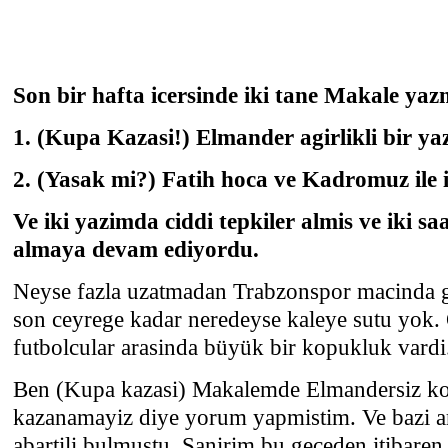
Son bir hafta icersinde iki tane Makale yaz
1. (Kupa Kazasi!) Elmander agirlikli bir ya
2. (Yasak mi?) Fatih hoca ve Kadromuz ile i
Ve iki yazimda ciddi tepkiler almis ve iki s
almaya devam ediyordu.
Neyse fazla uzatmadan Trabzonspor macinda g
son ceyrege kadar neredeyse kaleye sutu yok. 
futbolcular arasinda büyük bir kopukluk vardi
Ben (Kupa kazasi) Makalemde Elmandersiz ko
kazanamayiz diye yorum yapmistim. Ve bazi a
abartili bulmustu. Sanirim bu geceden itibaren