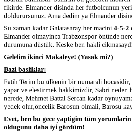
fikirde. Elmander disinda her futbolcunun yer
doldurursunuz. Ama dedim ya Elmander disin
Su zaman kadar Galatasaray her macini
4-5-2
Elmander olmayinca Trabzonspor önünde nere
durumuna düstük. Keske ben hakli cikmasayd
Gelelim ikinci Makaleye! (Yasak mi?)
Bazi basliklar:
Fatih Terim bu ülkenin bir numarali hocasidir,
yapar ve elestirmek hakkimizdir, Sabri neden 
nerede, Mehmet Battal Sercan kadar oynuyamaz
yedek olur,öncelik Barosun olmali, Barosu kayb
Evet, ben bu gece yaptigim tüm yorumlarin
oldugunu daha iyi gördüm!