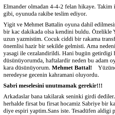
Elmander olmadan 4-4-2 felan hikaye. Takim
gibi, oyunuda rakibe teslim ediyor.
Yigit ve Mehmet Battalin oyuna dahil edilmes
bir kac dakikada olsa kendini buldu. Özelikle
uzun yazmistim. Cocuk ciddi bir rakama transf
önemlisi hazir bir sekilde gelmisti. Ama neden
yasagi ile cezalandirildi. Hani bugün getirdigi h
düsünüyorumda, haftalardir neden bu adam oy
kara düsünüyorum.
Mehmet Battal!
Yüzüne b
neredeyse gecenin kahramani oluyordu.
Sabri meselesini unutmamak gerekir!!!
Arkadaslar bana takilarak seninki girdi dedile
herhalde firsat bu firsat hocamiz Sabriye bir k
diye espiri yaptim.Sans iste. Tesadüfen aldigi p