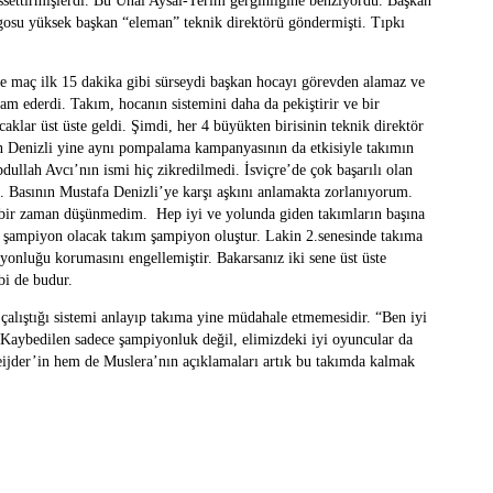
settirmişlerdi. Bu Ünal Aysal-Terim gerginliğine benziyordu. Başkan
Egosu yüksek başkan “eleman” teknik direktörü göndermişti. Tıpkı
 maç ilk 15 dakika gibi sürseydi başkan hocayı görevden alamaz ve
 ederdi. Takım, hocanın sistemini daha da pekiştirir ve bir
klar üst üste geldi. Şimdi, her 4 büyükten birisinin teknik direktör
n Denizli yine aynı pompalama kampanyasının da etkisiyle takımın
bdullah Avcı’nın ismi hiç zikredilmedi. İsviçre’de çok başarılı olan
 Basının Mustafa Denizli’ye karşı aşkını anlamakta zorlanıyorum.
içbir zaman düşünmedim. Hep iyi ve yolunda giden takımların başına
 şampiyon olacak takım şampiyon oluştur. Lakin 2.senesinde takıma
onluğu korumasını engellemiştir. Bakarsanız iki sene üst üste
bi de budur.
lıştığı sistemi anlayıp takıma yine müdahale etmemesidir. “Ben iyi
 Kaybedilen sadece şampiyonluk değil, elimizdeki iyi oyuncular da
ijder’in hem de Muslera’nın açıklamaları artık bu takımda kalmak