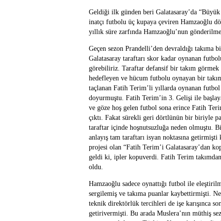
Geldiği ilk günden beri Galatasaray’da “Büyük 
inatçı futbolu üç kupaya çeviren Hamzaoğlu dö
yıllık süre zarfında Hamzaoğlu’nun gönderilme
Geçen sezon Prandelli’den devraldığı takıma b
Galatasaray taraftarı skor kadar oynanan futbo
görebiliriz. Taraftar defansif bir takım görmek
hedefleyen ve hücum futbolu oynayan bir takı
taçlanan Fatih Terim’li yıllarda oynanan futbo
doyurmuştu. Fatih Terim’in 3. Gelişi ile başla
ve göze hoş gelen futbol sona erince Fatih Ter
çıktı. Fakat sürekli geri dörtlünün bir biriyle 
taraftar içinde hoşnutsuzluğa neden olmuştu. 
anlayış tam taraftarı isyan noktasına getirmişt
projesi olan “Fatih Terim’i Galatasaray’dan ko
geldi ki, ipler kopuverdi. Fatih Terim takımd
oldu.
Hamzaoğlu sadece oynattığı futbol ile eleştiril
sergilemiş ve takıma puanlar kaybettirmişti. Ne
teknik direktörlük tercihleri de işe karışınca so
getirivermişti. Bu arada Muslera’nın müthiş sez