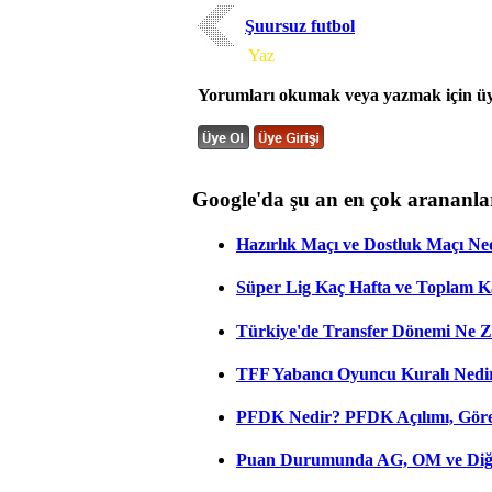
Şuursuz futbol
Yorum
Yaz
Yorumları okumak veya yazmak için üye
Google'da şu an en çok arananla
Hazırlık Maçı ve Dostluk Maçı Ne
Süper Lig Kaç Hafta ve Toplam 
Türkiye'de Transfer Dönemi Ne Z
TFF Yabancı Oyuncu Kuralı Nedir
PFDK Nedir? PFDK Açılımı, Görev
Puan Durumunda AG, OM ve Diğer