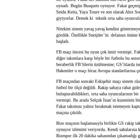
oynadı. Bugün Busquets oynuyor. Fakat geçmişte
Seidu Keita, Yaya Toure ve son olarak Alex Son
giyiyorlar. Demek ki teknik orta saha oyuncul
Nitekim sistem yavaş yavaş kendini göstermeye 
gördük. Özellikle Sneijder’in defansın önüne 
başladı.
FB maçı öncesi bu oyun çok ümit vermişti. Fa
diğer takımlara karşı böyle bir futbolu bu sezon
beraberlik FB’lilerin üzülmesine; GS’lılarda is
Hakemler o maçı biraz Avrupa standartlarına çe
FB maçından sonraki Eskişehir maçı sistem olar
futbol bir ölçü değildi. Rakip sahaya rahat gid
buluşturabildikleri, orta saha oyuncularının bir 
vermişti. Bu arada Selçuk İnan’ın kuzeninin bi
Fakat takımını yalnız bırakmak istemeyen kapt
maçına çıkıldı.
Rize maçının başlamasıyla birlikte GS rakip tak
oynuyor izlenimi veriyordu. Kendi sahalarına k
Rizespor ilk 20 dakika sahasından çıkamadığı gi