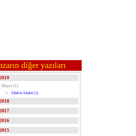
azarın diğer yazıları
2019
Mayıs (1)
Allah'ın Adaleti (1)
2018
2017
2016
2015