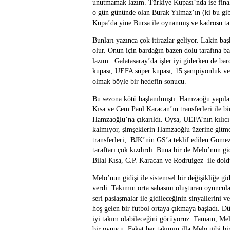
unutmamak lazım. Türkiye Kupası’nda ise finale
o gün gününde olan Burak Yılmaz’ın (ki bu gib
Kupa’da yine Bursa ile oynanmış ve kadrosu ta
Bunları yazınca çok itirazlar geliyor. Lakin baş
olur. Onun için bardağın bazen dolu tarafına b
lazım. Galatasaray’da işler iyi giderken de b
kupası, UEFA süper kupası, 15 şampiyonluk ve 
olmak böyle bir hedefin sonucu.
Bu sezona kötü başlanılmıştı. Hamzaoğu yapılama
Kısa ve Cem Paul Karacan’ın transferleri ile bi
Hamzaoğlu’na çıkarıldı. Oysa, UEFA’nın kılıcı
kalmıyor, şimşeklerin Hamzaoğlu üzerine git
transferleri; BJK’nin GS’a teklif edilen Gomez
taraftarı çok kızdırdı. Buna bir de Melo’nun g
Bilal Kısa, C.P. Karacan ve Rodruigez ile dold
Melo’nun gidişi ile sistemsel bir değişikliğe gid
verdi. Takımın orta sahasını oluşturan oyuncula
seri paslaşmalar ile gidileceğinin sinyallerini 
hoş gelen bir futbol ortaya çıkmaya başladı. D
iyi takım olabileceğini görüyoruz. Tamam, Melo
bir oyuncu. Fakat her takımın illa Melo gibi bi