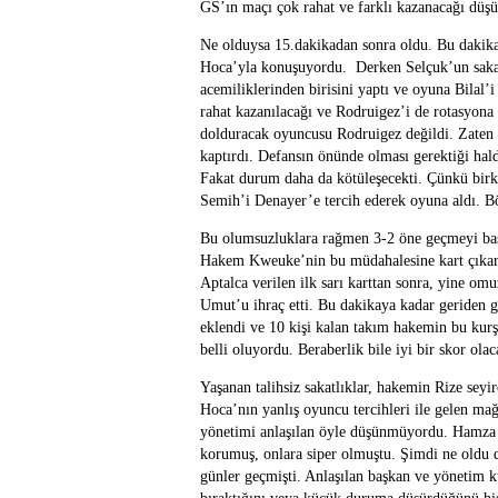
GS’ın maçı çok rahat ve farklı kazanacağı düş
Ne olduysa 15.dakikadan sonra oldu. Bu dakik
Hoca’yla konuşuyordu. Derken Selçuk’un sakatl
acemiliklerinden birisini yaptı ve oyuna Bilal’
rahat kazanılacağı ve Rodruigez’i de rotasyona
dolduracak oyuncusu Rodruigez değildi. Zaten 
kaptırdı. Defansın önünde olması gerektiği hald
Fakat durum daha da kötüleşecekti. Çünkü bir
Semih’i Denayer’e tercih ederek oyuna aldı. Bö
Bu olumsuzluklara rağmen 3-2 öne geçmeyi baş
Hakem Kweuke’nin bu müdahalesine kart çıkar
Aptalca verilen ilk sarı karttan sonra, yine o
Umut’u ihraç etti. Bu dakikaya kadar geriden 
eklendi ve 10 kişi kalan takım hakemin bu kurş
belli oluyordu. Beraberlik bile iyi bir skor ola
Yaşanan talihsiz sakatlıklar, hakemin Rize seyi
Hoca’nın yanlış oyuncu tercihleri ile gelen m
yönetimi anlaşılan öyle düşünmüyordu. Hamza H
korumuş, onlara siper olmuştu. Şimdi ne oldu 
günler geçmişti. Anlaşılan başkan ve yönetim k