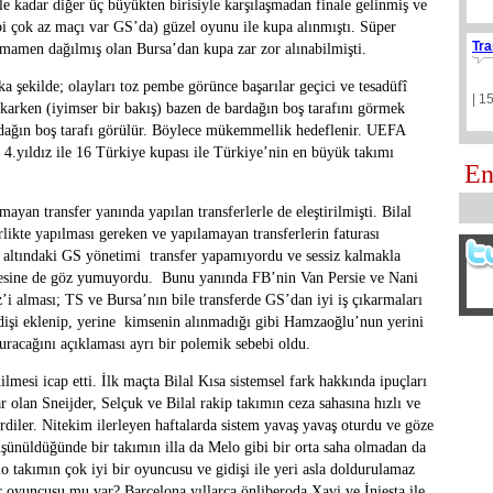
 kadar diğer üç büyükten birisiyle karşılaşmadan finale gelinmiş ve
i çok az maçı var GS’da) güzel oyunu ile kupa alınmıştı. Süper
Tra
mamen dağılmış olan Bursa’dan kupa zar zor alınabilmişti.
ka şekilde; olayları toz pembe görünce başarılar geçici ve tesadüfî
| 1
akarken (iyimser bir bakış) bazen de bardağın boş tarafını görmek
ardağın boş tarafı görülür. Böylece mükemmellik hedeflenir. UEFA
4.yıldız ile 16 Türkiye kupası ile Türkiye’nin en büyük takımı
En
yan transfer yanında yapılan transferlerle de eleştirilmişti. Bilal
rlikte yapılması gereken ve yapılamayan transferlerin faturası
 altındaki GS yönetimi transfer yapamıyordu ve sessiz kalmakla
mesine de göz yumuyordu. Bunu yanında FB’nin Van Persie ve Nani
’i alması; TS ve Bursa’nın bile transferde GS’dan iyi iş çıkarmaları
idişi eklenip, yerine kimsenin alınmadığı gibi Hamzaoğlu’nun yerini
uracağını açıklaması ayrı bir polemik sebebi oldu.
ilmesi icap etti. İlk maçta Bilal Kısa sistemsel fark hakkında ipuçları
r olan Sneijder, Selçuk ve Bilal rakip takımın ceza sahasına hızlı ve
verdiler. Nitekim ilerleyen haftalarda sistem yavaş yavaş oturdu ve göze
üşünüldüğünde bir takımın illa da Melo gibi bir orta saha olmadan da
 takımın çok iyi bir oyuncusu ve gidişi ile yeri asla doldurulamaz
r oyuncusu mu var? Barcelona yıllarca önliberoda Xavi ve İniesta ile