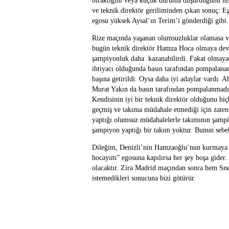
bıraktığını veya küçük duruma düşürdüğünü his
ve teknik direktör geriliminden çıkan sonuç: 
egosu yüksek Aysal’ın Terim’i gönderdiği gibi.
Rize maçında yaşanan olumsuzluklar olamasa ve
bugün teknik direktör Hamza Hoca olmaya devam
şampiyonluk daha kazanabilirdi. Fakat olmayaca
ihtiyacı olduğunda basın tarafından pompalana
başına getirildi. Oysa daha iyi adaylar vardı. A
Murat Yakın da basın tarafından pompalanmadı.
Kendisinin iyi bir teknik direktör olduğunu h
geçmiş ve takıma müdahale etmediği için zaten
yaptığı olumsuz müdahalelerle takımının şampiy
şampiyon yaptığı bir takım yoktur. Bunun sebe
Dileğim, Denizli’nin Hamzaoğlu’nun kurmaya ça
hocayım” egosuna kapılırsa her şey boşa gider.
olacaktır. Zira Madrid maçından sonra hem Sne
istemedikleri sonucuna bizi götürür.