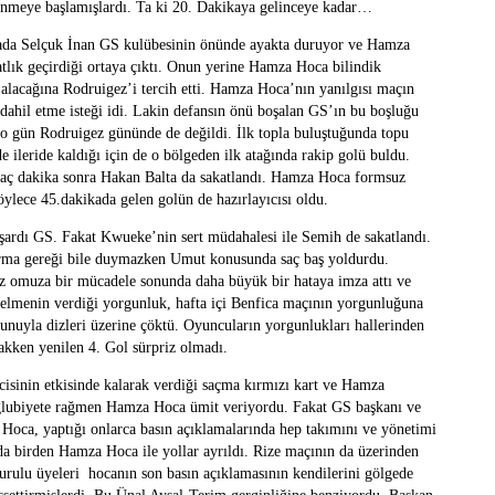
ünmeye başlamışlardı. Ta ki 20. Dakikaya gelinceye kadar…
ada Selçuk İnan GS kulübesinin önünde ayakta duruyor ve Hamza
ık geçirdiği ortaya çıktı. Onun yerine Hamza Hoca bilindik
i alacağına Rodruigez’i tercih etti. Hamza Hoca’nın yanılgısı maçın
 dahil etme isteği idi. Lakin defansın önü boşalan GS’ın bu boşluğu
o gün Rodruigez gününde de değildi. İlk topla buluştuğunda topu
e ileride kaldığı için de o bölgeden ilk atağında rakip golü buldu.
kaç dakika sonra Hakan Balta da sakatlandı. Hamza Hoca formsuz
ylece 45.dakikada gelen golün de hazırlayıcısı oldu.
ardı GS. Fakat Kwueke’nin sert müdahalesi ile Semih de sakatlandı.
ma gereği bile duymazken Umut konusunda saç baş yoldurdu.
muz omuza bir mücadele sonunda daha büyük bir hataya imza attı ve
gelmenin verdiği yorgunluk, hafta içi Benfica maçının yorgunluğuna
unuyla dizleri üzerine çöktü. Oyuncuların yorgunlukları hallerinden
cakken yenilen 4. Gol sürpriz olmadı.
rcisinin etkisinde kalarak verdiği saçma kırmızı kart ve Hamza
ağlubiyete rağmen Hamza Hoca ümit veriyordu. Fakat GS başkanı ve
oca, yaptığı onlarca basın açıklamalarında hep takımını ve yönetimi
da birden Hamza Hoca ile yollar ayrıldı. Rize maçının da üzerinden
urulu üyeleri hocanın son basın açıklamasının kendilerini gölgede