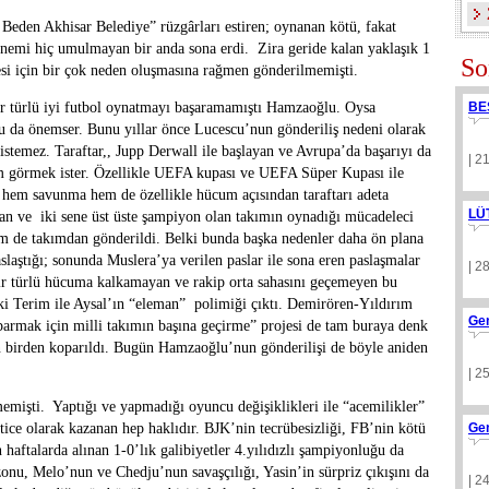
Beden Akhisar Belediye” rüzgârları estiren; oynanan kötü, fakat
nemi hiç umulmayan bir anda sona erdi. Zira geride kalan yaklaşık 1
So
si için bir çok neden oluşmasına rağmen gönderilmemişti.
ir türlü iyi futbol oynatmayı başaramamıştı Hamzaoğlu. Oysa
BE
lu da önemser. Bunu yıllar önce Lucescu’nun gönderiliş nedeni olarak
 istemez. Taraftar,, Jupp Derwall ile başlayan ve Avrupa’da başarıyı da
| 2
m görmek ister. Özellikle UEFA kupası ve UEFA Süper Kupası ile
l hem savunma hem de özellikle hücum açısından taraftarı adeta
LÜ
yan ve iki sene üst üste şampiyon olan takımın oynadığı mücadeleci
im de takımdan gönderildi. Belki bunda başka nedenler daha ön plana
paslaştığı; sonunda Muslera’ya verilen paslar ile sona eren paslaşmalar
| 2
Bir türlü hücuma kalkamayan ve rakip orta sahasını geçemeyen bu
i ki Terim ile Aysal’ın “eleman” polimiği çıktı. Demirören-Yıldırım
Ge
parmak için milli takımın başına geçirme” projesi de tam buraya denk
an birden koparıldı. Bugün Hamzaoğlu’nun gönderilişi de böyle aniden
| 2
memişti. Yaptığı ve yapmadığı oyuncu değişiklikleri ile “acemilikler”
tice olarak kazanan hep haklıdır. BJK’nin tecrübesizliği, FB’nin kötü
Ge
n haftalarda alınan 1-0’lık galibiyetler 4.yılıdızlı şampiyonluğu da
onu, Melo’nun ve Chedju’nun savaşçılığı, Yasin’in sürpriz çıkışını da
| 2