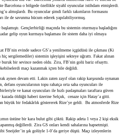
 Barcelona o bölgede özellikle siyahî oyuncular istihdam etmişlerdi.
g’u almışlardı. Bu oyuncular şimdi farklı takımların formasını
arı ile de savunma hücum ederek yapılabiliyormuş.
başlamıştı. Gençlerbirliği maçında bu sistemin oturmaya başladığını
kadar gelip oyun kurmaya başlaması ile sistem daha iyi olmaya
kat FB’nin evinde sadece GS’a yenilmeme içgüdüsü ile çıkması (Ki
 hiç sergilemediler) sistemin işleyişini sekteye uğrattı. Fakat alınan
e buruk bir sevince neden oldu. Zira, FB’nin golü bariz ofsayttı.
kebilselerdi maçı kazanmak içten bile değildi.
ak aynen devam etti. Lakin zaten zayıf olan rakip karşısında oynanan
en, defans oyuncularının topu rahatça orta saha oyuncuları ile
birleriyle ve kanat oyuncuları ile hızlı paslaşmaları taraftara güven
r kazada öldüğü haberi üzerine Selçuk, cenaze için Hatay’a gitti.
an büyük bir fedakârlık göstererek Rize’ye geldi. Bu atmosferde Rize
ımın üstüne bir kara bulut gibi çöktü. Rakip adeta 1 veya 2 kişi eksik
apanmış değillerdi. Zira GS onları kendi sahalarına hapsetmişti.
bi Sneijder’in şık golüyle 1-0’da geriye düştü. Maçı izleyenlerin