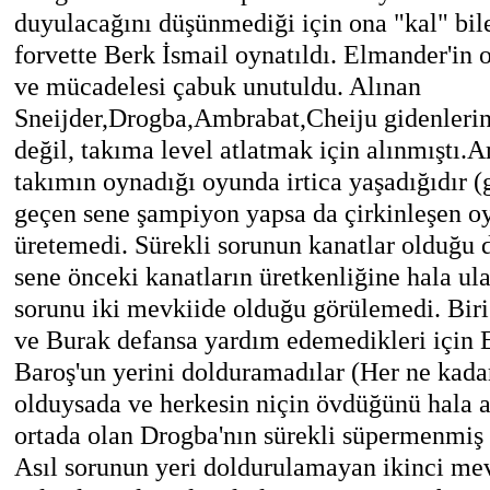
duyulacağını düşünmediği için ona "kal" bi
forvette Berk İsmail oynatıldı. Elmander'in 
ve mücadelesi çabuk unutuldu. Alınan
Sneijder,Drogba,Ambrabat,Cheiju gidenlerin
değil, takıma level atlatmak için alınmıştı.
takımın oynadığı oyunda irtica yaşadığıdır (
geçen sene şampiyon yapsa da çirkinleşen oy
üretemedi. Sürekli sorunun kanatlar olduğu 
sene önceki kanatların üretkenliğine hala u
sorunu iki mevkiide olduğu görülemedi.
Biri
ve Burak defansa yardım edemedikleri için 
Baroş'un yerini dolduramadılar (Her ne kada
olduysada ve herkesin niçin övdüğünü hala 
ortada olan Drogba'nın sürekli süpermenmiş gi
Asıl sorunun yeri doldurulamayan ikinci me