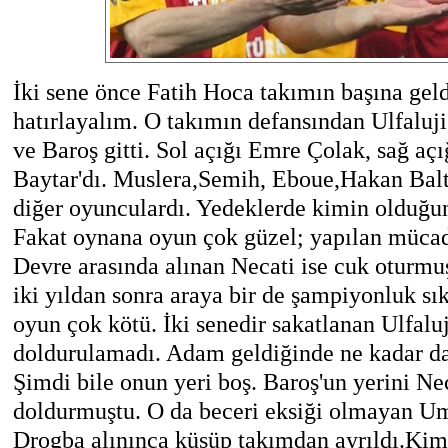
İki sene önce Fatih Hoca takımın başına gel
hatırlayalım. O takımın defansından Ulfaluj
ve Baroş gitti. Sol açığı Emre Çola
Baytar'dı. Muslera,Semih, Eboue,Hakan Bal
diğer oyunculardı. Yedeklerde kimin olduğu
Fakat oynana oyun çok güzel; yapılan müca
Devre arasında alınan Necati ise cuk oturm
iki yıldan sonra araya bir de şampiyonluk sık
oyun çok kötü. İki senedir sakatlanan Ulfaluji
doldurulamadı. Adam geldiğinde ne kadar da 
Şimdi bile onun yeri boş. Baroş'un yerini Nec
doldurmuştu. O da beceri eksiği olmayan Um
Drogba alınınca küsüp takımdan ayrıldı.Kim