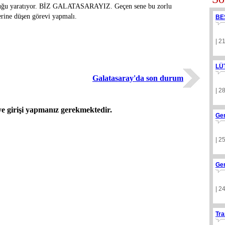
ukluğu yaratıyor. BİZ GALATASARAYIZ. Geçen sene bu zorlu
rine düşen görevi yapmalı.
BE
| 2
LÜ
Galatasaray'da son durum
| 2
 girişi yapmanız gerekmektedir.
Ge
| 2
Ge
| 2
Tra