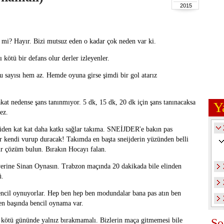
2015
mi? Hayır. Bizi mutsuz eden o kadar çok neden var ki.
 kötü bir defans olur derler izleyenler.
 sayısı hem az. Hemde oyuna girse şimdi bir gol atarız
 nedense şans tanınmıyor. 5 dk, 15 dk, 20 dk için şans tanınacaksa
Y
ez.
den kat kat daha katkı sağlar takıma. SNEİJDER'e bakın pas
r kendi vurup duracak! Takımda en başta sneijderin yüzünden belli
bir çözüm bulun. Bırakın Hocayı falan.
 yerine Sinan Oynasın. Trabzon maçında 20 dakikada bile elinden
ü.
ynuyorlar. Hep ben hep ben modundalar bana pas atın ben
n başında bencil oynama var.
bu kötü gününde yalnız bırakmamalı. Bizlerin maça gitmemesi bile
So