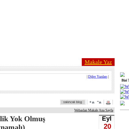
Makale Yaz
|
Diğer Yazıları
|
Bizi 
Webaslan Makale Ana Sayfa
lik Yok Olmuş
Eyl
20
ynamalı)