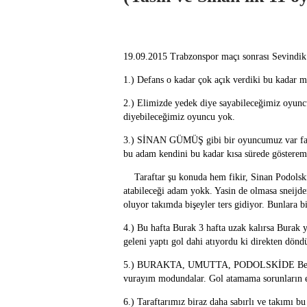
19.09.2015 Trabzonspor maçı sonrası Sevindik 
1.) Defans o kadar çok açık verdiki bu kadar mı
2.) Elimizde yedek diye sayabileceğimiz oyuncu
diyebileceğimiz oyuncu yok.
3.) SİNAN GÜMÜŞ gibi bir oyuncumuz var fakat
bu adam kendini bu kadar kısa sürede gösterem
Taraftar şu konuda hem fikir, Sinan Podolski
atabileceği adam yokk. Yasin de olmasa sneijde
oluyor takımda bişeyler ters gidiyor. Bunlara 
4.) Bu hafta Burak 3 hafta uzak kalırsa Burak
geleni yaptı gol dahi atıyordu ki direkten dönd
5.) BURAKTA, UMUTTA, PODOLSKİDE Bencil o
vurayım modundalar. Gol atamama sorunların e
6.) Taraftarımız biraz daha sabırlı ve takımı 