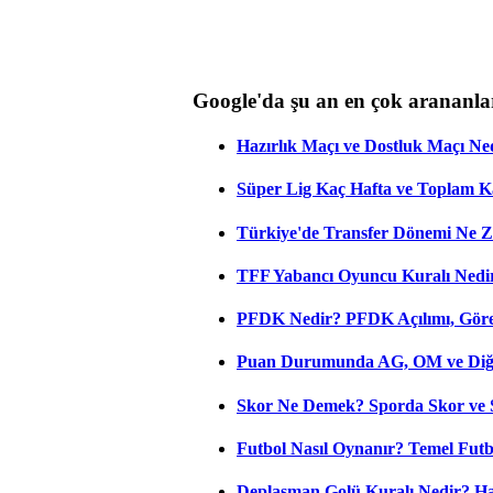
Google'da şu an en çok arananla
Hazırlık Maçı ve Dostluk Maçı Ne
Süper Lig Kaç Hafta ve Toplam 
Türkiye'de Transfer Dönemi Ne Z
TFF Yabancı Oyuncu Kuralı Nedir
PFDK Nedir? PFDK Açılımı, Görev
Puan Durumunda AG, OM ve Diğer
Skor Ne Demek? Sporda Skor ve 
Futbol Nasıl Oynanır? Temel Futb
Deplasman Golü Kuralı Nedir? Ha