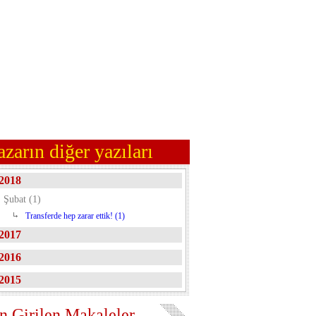
azarın diğer yazıları
2018
Şubat (1)
Transferde hep zarar ettik! (1)
2017
2016
2015
n Girilen Makaleler