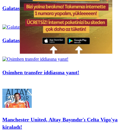
Galatasaray'a transfer çağrısı
Galatasaray'da santrfora Pejcinovic
Osimhen transfer iddiasına yanıt!
Manchester United, Altay Bayındır'ı Celta Vigo'ya
kiraladı!