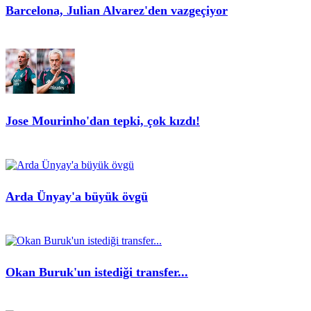
Barcelona, Julian Alvarez'den vazgeçiyor
Jose Mourinho'dan tepki, çok kızdı!
Arda Ünyay'a büyük övgü
Okan Buruk'un istediği transfer...