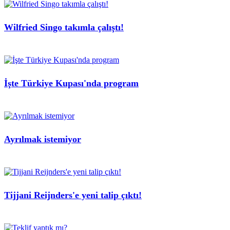
Wilfried Singo takımla çalıştı!
İşte Türkiye Kupası'nda program
Ayrılmak istemiyor
Tijjani Reijnders'e yeni talip çıktı!