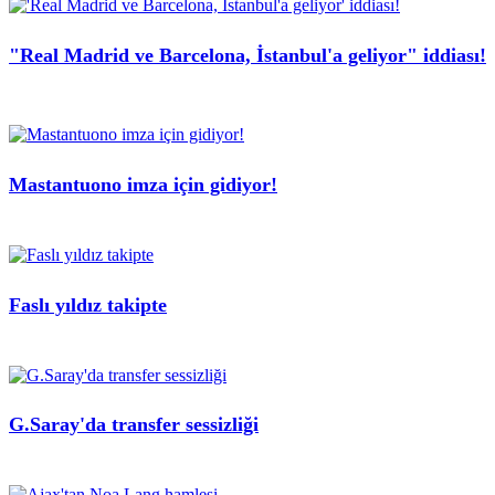
"Real Madrid ve Barcelona, İstanbul'a geliyor" iddiası!
Mastantuono imza için gidiyor!
Faslı yıldız takipte
G.Saray'da transfer sessizliği