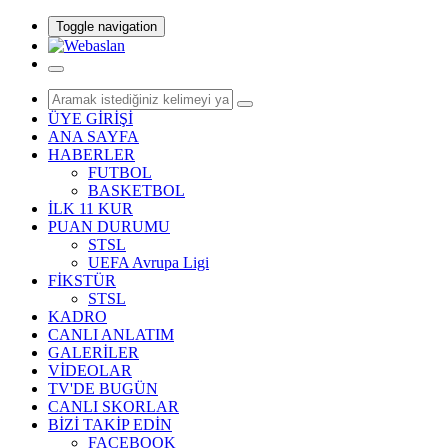
Toggle navigation
ÜYE GİRİŞİ
ANA SAYFA
HABERLER
FUTBOL
BASKETBOL
İLK 11 KUR
PUAN DURUMU
STSL
UEFA Avrupa Ligi
FİKSTÜR
STSL
KADRO
CANLI ANLATIM
GALERİLER
VİDEOLAR
TV'DE BUGÜN
CANLI SKORLAR
BİZİ TAKİP EDİN
FACEBOOK