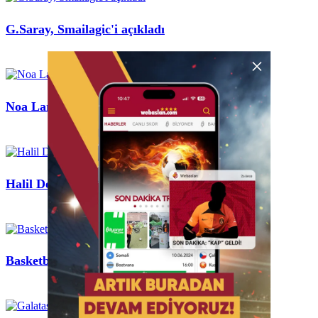
G.Saray, Smailagic'i açıkladı
×
Noa Lang için flaş açıklama!
Halil Dervişoğlu için görüşme!
Basketbol Süper Ligi fikstür çekildi