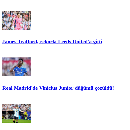
James Trafford, rekorla Leeds United'a gitti
Real Madrid'de Vinicius Junior düğümü çözüldü!