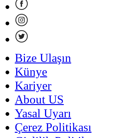
Bize Ulaşın
Künye
Kariyer
About US
Yasal Uyarı
Çerez Politikası