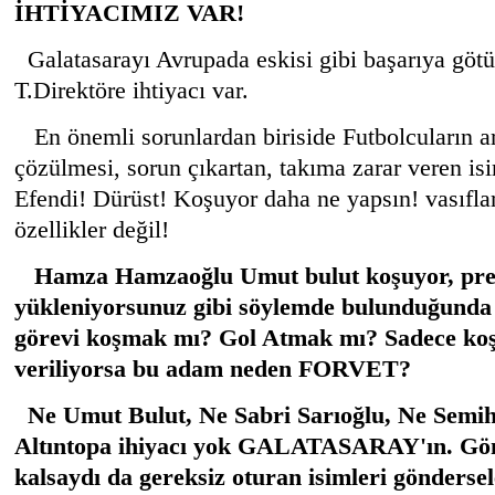
İHTİYACIMIZ VAR!
Galatasarayı Avrupada eskisi gibi başarıya gö
T.Direktöre ihtiyacı var.
En önemli sorunlardan biriside Futbolcuların ar
çözülmesi, sorun çıkartan, takıma zarar veren isi
Efendi! Dürüst! Koşuyor daha ne yapsın! vasıfları
özellikler değil!
Hamza Hamzaoğlu Umut bulut koşuyor, pres
yükleniyorsunuz gibi söylemde bulunduğunda
görevi koşmak mı? Gol Atmak mı? Sadece koş
veriliyorsa bu adam neden FORVET?
Ne Umut Bulut, Ne Sabri Sarıoğlu, Ne Semi
Altıntopa ihiyacı yok GALATASARAY'ın. Gönd
kalsaydı da gereksiz oturan isimleri göndersele