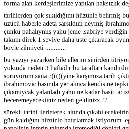
forma alan kerdeşlerimize yapılan haksızlık d
tarihlerden çok sıkıldığımı hüzünle belirmiş 
üzücü haberle adeta sarsıldım neymiş ibrahi
çünkü pahalıymış yahu jeme ,sabriye verdiğin
takımı direk 1 seviye daha üste çıkaracak oyu
böyle zihniyeti ............
bu yazıyı yazarken bile ellerim sinirden titr
yoktuda neden 3 haftadır bu taraftarı kandırd
soruyorum sana ?(((((yine karşımıza tarih çıkt
ibrahimovic basında yer alınca kendisine tepki
çıkamıycak yalanladı yahu ne kadar basit aci
beceremeyecektiniz neden geldinizz ??
sürekli tarihi ilerleterek altında çıkabilecekel
gün kaldığını hüzünle hatırlatmak istiyorum .
napolinin interin takımda istemediği çöpleri get