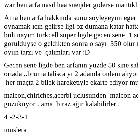
war ben arfa nasıl haa sneıjder gıderse mantıklı 
Ama ben arfa hakkında sunu söyleyeyım eger
oynamak ıcın gelirse ligi oz dumana katar hatt
bulunayım turkcell super lıgde gecen sene 1 s
gorulduyse o geldıkten sonra o sayı 350 olur ı
oyun tarzı ve çalımları var :D
Gecen sene ligde ben arfanın yuzde 50 sıne sahı
ortada ..bruma talisca yı 2 adamla onlem alıyorl
her maçta 2 bilek hareketıyle ekarte ediyor m
maicon,chiriches,acerbi uclusunden maicon ace
gozukuyor . ama biraz ağır kalabilirler .
4 -2-3-1
muslera