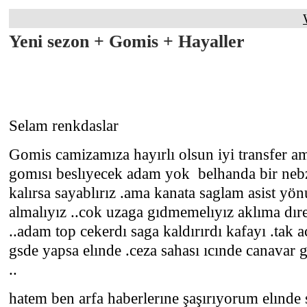
Yeni sezon + Gomis + Hayaller
Selam renkdaslar
Gomis camizamıza hayırlı olsun iyi transfer a
gomısı beslıyecek adam yok belhanda bir nebze
kalırsa sayablırız .ama kanata saglam asist yö
almalıyız ..cok uzaga gıdmemelıyız aklıma dır
..adam top cekerdı saga kaldırırdı kafayı .tak a
gsde yapsa elınde .ceza sahası ıcınde canavar g
..
hatem ben arfa haberlerıne şaşırıyorum elınde