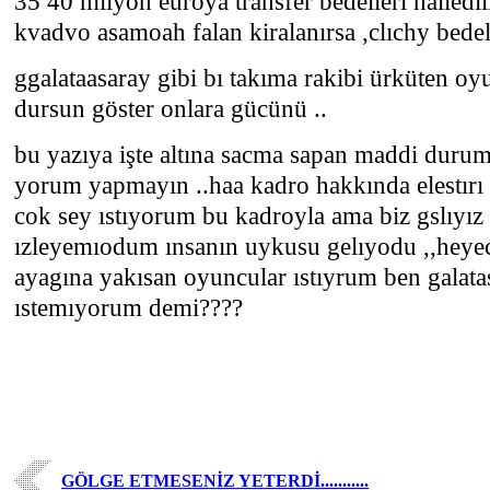
35 40 milyon euroya transfer bedelleri halledil
kvadvo asamoah falan kiralanırsa ,clıchy bedel
ggalataasaray gibi bı takıma rakibi ürküten oy
dursun göster onlara gücünü ..
bu yazıya işte altına sacma sapan maddi durum s
yorum yapmayın ..haa kadro hakkında elestırı
cok sey ıstıyorum bu kadroyla ama biz gslıyız
ızleyemıodum ınsanın uykusu gelıyodu ,,heyec
ayagına yakısan oyuncular ıstıyrum ben galata
ıstemıyorum demi????
GÖLGE ETMESENİZ YETERDİ...........