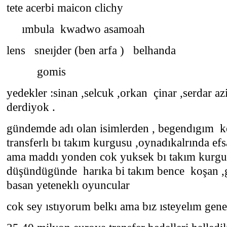
tete acerbi maicon clichy
ımbula kwadwo asamoah
lens sneıjder (ben arfa ) belhanda
gomis
yedekler :sinan ,selcuk ,orkan çinar ,serdar az
derdiyok .
gündemde adı olan isimlerden , begendıgım ke
transferlı bı takım kurgusu ,oynadıkalrında ef
ama maddı yonden cok yuksek bı takım kurgu
düşündügünde harıka bi takım bence koşan ,g
basan yeteneklı oyuncular
cok sey ıstıyorum belkı ama bız ısteyelım gene