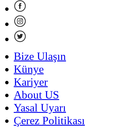
Bize Ulaşın
Künye
Kariyer
About US
Yasal Uyarı
Çerez Politikası