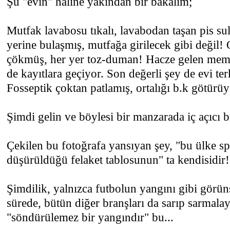
Şu "evin" haline yakından bir bakalım;
Mutfak lavabosu tıkalı, lavabodan taşan pis su
yerine bulaşmış, mutfağa girilecek gibi değil!
çökmüş, her yer toz-duman! Hacze gelen mem
de kayıtlara geçiyor. Son değerli şey de evi te
Fosseptik çoktan patlamış, ortalığı b.k götürüyo
Şimdi gelin ve böylesi bir manzarada iç açıcı b
Çekilen bu fotoğrafa yansıyan şey, "bu ülke s
düşürüldüğü felaket tablosunun" ta kendisidir!
Şimdilik, yalnızca futbolun yangını gibi görüns
sürede, bütün diğer branşları da sarıp sarmala
"söndürülemez bir yangındır" bu...