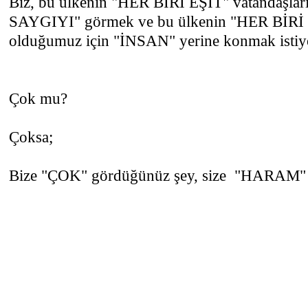
Biz, bu ülkenin "HER BİRİ EŞİT" vatandaşlar
SAYGIYI" görmek ve bu ülkenin "HER BİRİ E
olduğumuz için "İNSAN" yerine konmak istiy
Çok mu?
Çoksa;
Bize "ÇOK" gördüğünüz şey, size "HARAM" o