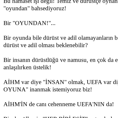
Bu hamaset işi değil! Temiz ve dürüstçe oynan
"oyundan" bahsediyoruz!
Bir "OYUNDAN!"...
Bir oyunda bile dürüst ve adil olamayanların b
dürüst ve adil olması beklenebilir?
Bir insanın dürüstlüğü ve namusu, en çok da en 
anlaşılırken üstelik!
AİHM var diye "İNSAN" olmak, UEFA var 
OYUNA" inanmak istemiyoruz biz!
AİHM'İN de canı cehenneme UEFA'NIN da!