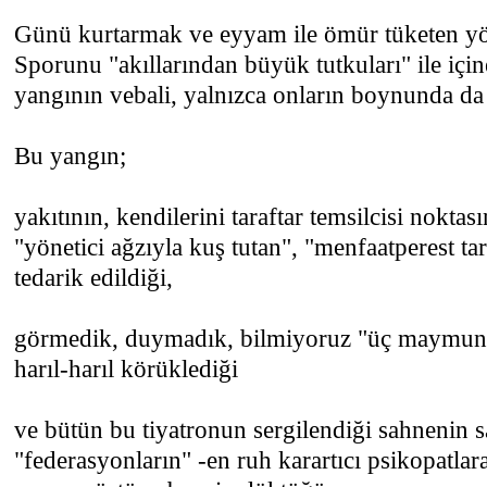
Günü kurtarmak ve eyyam ile ömür tüketen yön
Sporunu "akıllarından büyük tutkuları" ile için
yangının vebali, yalnızca onların boynunda da d
Bu yangın;
yakıtının, kendilerini taraftar temsilcisi nokta
"yönetici ağzıyla kuş tutan", "menfaatperest ta
tedarik edildiği,
görmedik, duymadık, bilmiyoruz "üç maymun 
harıl-harıl körüklediği
ve bütün bu tiyatronun sergilendiği sahnenin s
"federasyonların" -en ruh karartıcı psikopatlara