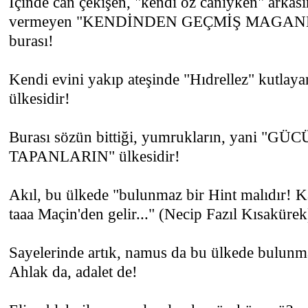
İçinde can çekişen, "kendi öz canıyken" arkas
vermeyen "KENDİNDEN GEÇMİŞ MAGANDA
burası!
Kendi evini yakıp ateşinde "Hıdrellez" ku
ülkesidir!
Burası sözün bittiği, yumrukların, yani "G
TAPANLARIN" ülkesidir!
Akıl, bu ülkede "bulunmaz bir Hint malıdır! K
taaa Maçin'den gelir..." (Necip Fazıl Kısakürek
Sayelerinde artık, namus da bu ülkede bulunmaz
Ahlak da, adalet de!