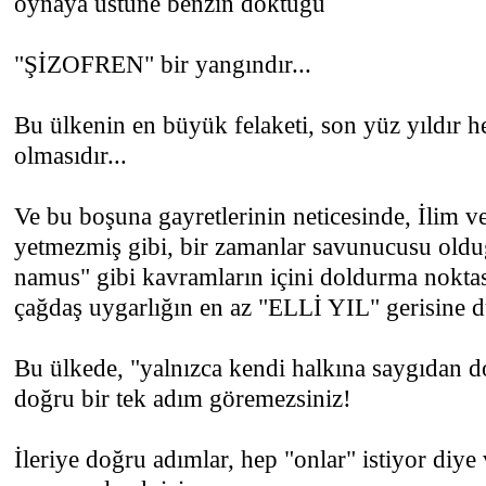
oynaya üstüne benzin döktüğü
"ŞİZOFREN" bir yangındır...
Bu ülkenin en büyük felaketi, son yüz yıldır he
olmasıdır...
Ve bu boşuna gayretlerinin neticesinde, İlim v
yetmezmiş gibi, bir zamanlar savunucusu olduğ
namus" gibi kavramların içini doldurma noktas
çağdaş uygarlığın en az "ELLİ YIL" gerisine 
Bu ülkede, "yalnızca kendi halkına saygıdan dol
doğru bir tek adım göremezsiniz!
İleriye doğru adımlar, hep "onlar" istiyor diye 