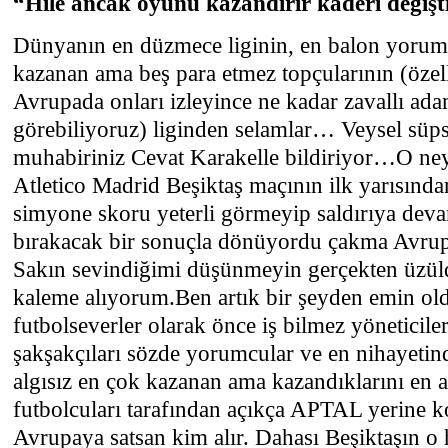
“Hile ancak oyunu kazandırır kaderi değiş
Dünyanın en düzmece liginin, en balon yorum
kazanan ama beş para etmez topçularının (özel
Avrupada onları izleyince ne kadar zavallı ada
görebiliyoruz) liginden selamlar… Veysel süps
muhabiriniz Cevat Karakelle bildiriyor…O ney
Atletico Madrid Beşiktaş maçının ilk yarısınd
simyone skoru yeterli görmeyip saldırıya deva
bırakacak bir sonuçla dönüyordu çakma Avrupa
Sakın sevindiğimi düşünmeyin gerçekten üzül
kaleme alıyorum.Ben artık bir şeyden emin ol
futbolseverler olarak önce iş bilmez yöneticiler
şakşakçıları sözde yorumcular ve en nihayetin
algısız en çok kazanan ama kazandıklarını en 
futbolcuları tarafından açıkça APTAL yerine k
Avrupaya satsan kim alır. Dahası Beşiktaşın o h