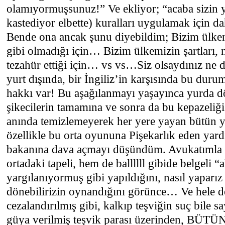
olamıyormuşsunuz!” Ve ekliyor; “acaba sizin y
kastediyor elbette) kuralları uygulamak için da
Bende ona ancak şunu diyebildim; Bizim ülkemiz
gibi olmadığı için… Bizim ülkemizin şartları,
tezahür ettiği için… vs vs…Siz olsaydınız ne d
yurt dışında, bir İngiliz’in karşısında bu du
hakkı var! Bu aşağılanmayı yaşayınca yurda 
şikecilerin tamamına ve sonra da bu kepazeliği
anında temizlemeyerek her yere yayan bütün yö
özellikle bu orta oyununa Pişekarlık eden yar
bakanına dava açmayı düşündüm. Avukatımla
ortadaki tapeli, hem de ballllll gibide belgeli “a
yargılanıyormuş gibi yapıldığını, nasıl yaparız
dönebilirizin oynandığını görünce… Ve hele d
cezalandırılmış gibi, kalkıp teşviğin suç bile 
güya verilmiş teşvik parası üzerinden, BÜ