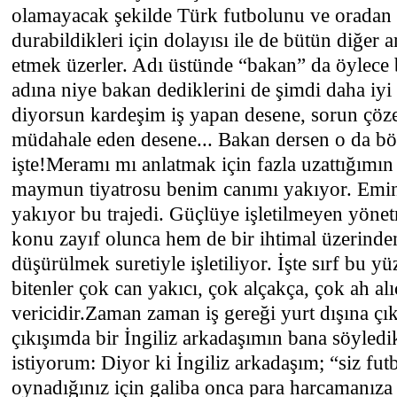
olamayacak şekilde Türk futbolunu ve oradan g
durabildikleri için dolayısı ile de bütün diğer 
etmek üzerler. Adı üstünde “bakan” da öylec
adına niye bakan dediklerini de şimdi daha iy
diyorsun kardeşim iş yapan desene, sorun çözen
müdahale eden desene... Bakan dersen o da b
işte!Meramı mı anlatmak için fazla uzattığımı
maymun tiyatrosu benim canımı yakıyor. Emini
yakıyor bu trajedi. Güçlüye işletilmeyen yönet
konu zayıf olunca hem de bir ihtimal üzerind
düşürülmek suretiyle işletiliyor. İşte sırf bu y
bitenler çok can yakıcı, çok alçakça, çok ah al
vericidir.Zaman zaman iş gereği yurt dışına ç
çıkışımda bir İngiliz arkadaşımın bana söyledi
istiyorum: Diyor ki İngiliz arkadaşım; “siz fut
oynadığınız için galiba onca para harcamanıza