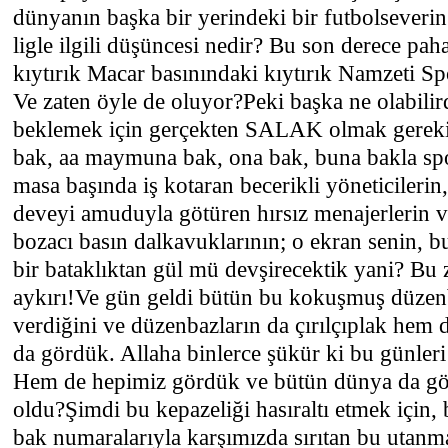
dünyanın başka bir yerindeki bir futbolseveri
ligle ilgili düşüncesi nedir? Bu son derece paha
kıytırık Macar basınındaki kıytırık Namzeti Sp
Ve zaten öyle de oluyor?Peki başka ne olabilir
beklemek için gerçekten SALAK olmak gerekir
bak, aa maymuna bak, ona bak, buna bakla spo
masa başında iş kotaran becerikli yöneticilerin,
deveyi amuduyla götüren hırsız menajerlerin ve
bozacı basın dalkavuklarının; o ekran senin, bu
bir bataklıktan gül mü devşirecektik yani? Bu 
aykırı!Ve gün geldi bütün bu kokuşmuş düzenb
verdiğini ve düzenbazların da çırılçıplak hem d
da gördük. Allaha binlerce şükür ki bu günler
Hem de hepimiz gördük ve bütün dünya da gö
oldu?Şimdi bu kepazeliği hasıraltı etmek için,
bak numaralarıyla karşımızda sırıtan bu utanma