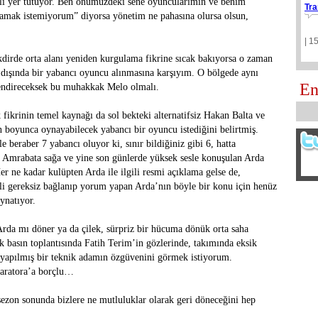
i yer tutuyor. Ben önümüzdeki sene oyuncularımın ve benim
Tra
camak istemiyorum” diyorsa yönetim ne pahasına olursa olsun,
| 1
akdirde orta alanı yeniden kurgulama fikrine sıcak bakıyorsa o zaman
 dışında bir yabancı oyuncu alınmasına karşıyım. O bölgede aynı
En
lendireceksek bu muhakkak Melo olmalı.
fikrinin temel kaynağı da sol bekteki alternatifsiz Hakan Balta ve
n boyunca oynayabilecek yabancı bir oyuncu istediğini belirtmiş.
 beraber 7 yabancı oluyor ki, sınır bildiğiniz gibi 6, hatta
Amrabata sağa ve yine son günlerde yüksek sesle konuşulan Arda
er ne kadar kulüpten Arda ile ilgili resmi açıklama gelse de,
kli gereksiz bağlanıp yorum yapan Arda’nın böyle bir konu için henüz
ynatıyor.
rda mı döner ya da çilek, sürpriz bir hücuma dönük orta saha
basın toplantısında Fatih Terim’in gözlerinde, takımında eksik
 yapılmış bir teknik adamın özgüvenini görmek istiyorum.
paratora’a borçlu…
ezon sonunda bizlere ne mutluluklar olarak geri döneceğini hep