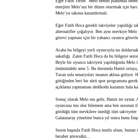
Eğer Fatih Terim “Melo benim planımda öneml
enerjimi Melo’suz bir düzen oturtmak için har
Melo’yu takıma kazandırmalı.
Eğer Fatih Hoca gerekli takviyeler yapıldığı t
alternatifler çoğalıyor. Ben aynı mevkiye Melo
görevi yapması için bir yabancı oyuncu görev
Acaba bu bölgeyi yerli oyuncuyla mı doldursak 
sakatlığı. Zaten Fatih Hoca da bu bölgeye sezo
Böyle bir oyuncu takviyesi yapıldığında Melo ile
önümüzdeki sene 5. Bu durumda Hamit ortaya, 
Turan sola senaryoları insanın aklına geliyor. H
gittiğinden beri bir sürü spor programına gere
açıklama yapmaması dedikodu kazanını hala ka
Sonuç olarak Melo mu gelir, Hamit mi oynar, A
oyuncusu mu olur bilemem ama ben sezonun ilk 
gördüğü tüm mevkilere istediği tüm takviyeler
Galatasaray yönetimi bunca yıl sonra bunu İm
Sezon başında Fatih Hoca mutlu olsun, bunun s
beraber göreceğiz…