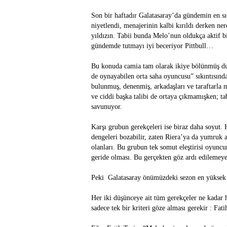
Son bir haftadır Galatasaray’da gündemin en sı
niyetlendi, menajerinin kalbi kırıldı derken nere
yıldızın. Tabii bunda Melo’nun oldukça aktif bi
gündemde tutmayı iyi beceriyor Pittbull…
Bu konuda camia tam olarak ikiye bölünmüş du
de oynayabilen orta saha oyuncusu” sıkıntısında
bulunmuş, denenmiş, arkadaşları ve taraftarla
ve ciddi başka talibi de ortaya çıkmamışken; ta
savunuyor.
Karşı grubun gerekçeleri ise biraz daha soyut. 
dengeleri bozabilir, zaten Riera’ya da yumruk at
olanları. Bu grubun tek somut eleştirisi oyuncu
geride olması. Bu gerçekten göz ardı edilemeye
Peki Galatasaray önümüzdeki sezon en yüksek v
Her iki düşünceye ait tüm gerekçeler ne kadar 
sadece tek bir kriteri göze alması gerekir : Fa