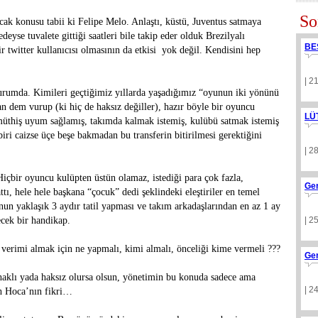
So
cak konusu tabii ki Felipe Melo. Anlaştı, küstü, Juventus satmaya
deyse tuvalete gittiği saatleri bile takip eder olduk Brezilyalı
BE
r twitter kullanıcısı olmasının da etkisi yok değil. Kendisini hep
| 2
rumda. Kimileri geçtiğimiz yıllarda yaşadığımız “oyunun iki yönünü
n dem vurup (ki hiç de haksız değiller), hazır böyle bir oyuncu
LÜ
 müthiş uyum sağlamış, takımda kalmak istemiş, kulübü satmak istemiş
biri caizse üçe beşe bakmadan bu transferin bitirilmesi gerektiğini
| 2
Hiçbir oyuncu kulüpten üstün olamaz, istediği para çok fazla,
Ge
tı, hele hele başkana “çocuk” dedi şeklindeki eleştiriler en temel
nun yaklaşık 3 aydır tatil yapması ve takım arkadaşlarından en az 1 ay
cek bir handikap.
| 2
erimi almak için ne yapmalı, kimi almalı, önceliği kime vermeli ???
Ge
haklı yada haksız olursa olsun, yönetimin bu konuda sadece ama
| 2
tih Hoca’nın fikri…