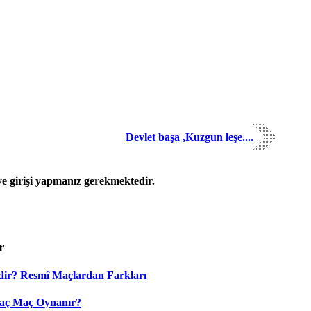
Devlet başa ,Kuzgun leşe....
 girişi yapmanız gerekmektedir.
r
dir? Resmî Maçlardan Farkları
Kaç Maç Oynanır?