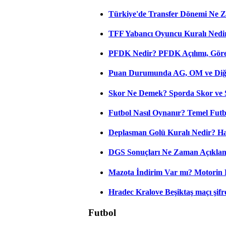
Türkiye'de Transfer Dönemi Ne Z
TFF Yabancı Oyuncu Kuralı Nedir
PFDK Nedir? PFDK Açılımı, Görev
Puan Durumunda AG, OM ve Diğer
Skor Ne Demek? Sporda Skor ve 
Futbol Nasıl Oynanır? Temel Futb
Deplasman Golü Kuralı Nedir? Ha
DGS Sonuçları Ne Zaman Açıkla
Mazota İndirim Var mı? Motorin 
Hradec Kralove Beşiktaş maçı şifres
Futbol