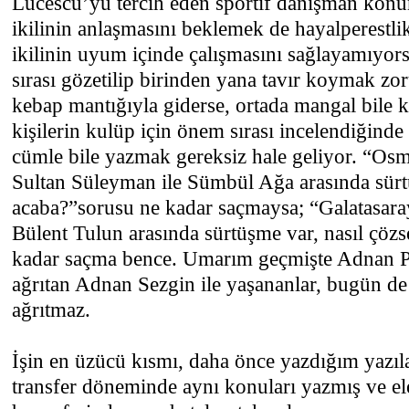
Lucescu’yu tercih eden sportif danışman kon
ikilinin anlaşmasını beklemek de hayalperestli
ikilinin uyum içinde çalışmasını sağlayamıyor
sırası gözetilip birinden yana tavır koymak zo
kebap mantığıyla giderse, ortada mangal bile 
kişilerin kulüp için önem sırası incelendiğind
cümle bile yazmak gereksiz hale geliyor. “Os
Sultan Süleyman ile Sümbül Ağa arasında sürt
acaba?”sorusu ne kadar saçmaysa; “Galatasara
Bülent Tulun arasında sürtüşme var, nasıl çöz
kadar saçma bence. Umarım geçmişte Adnan Po
ağrıtan Adnan Sezgin ile yaşananlar, bugün de
ağrıtmaz.
İşin en üzücü kısmı, daha önce yazdığım yazıl
transfer döneminde aynı konuları yazmış ve el