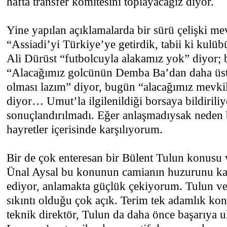
hafta transfer komitesini toplayacağız diyor.
Yine yapılan açıklamalarda bir sürü çelişki 
“Assiadi’yi Türkiye’ye getirdik, tabii ki kulü
Ali Dürüst “futbolcuyla alakamız yok” diyor;
“Alacağımız golcünün Demba Ba’dan daha üst
olması lazım” diyor, bugün “alacağımız mevkil
diyor… Umut’la ilgilenildiği borsaya bildirili
sonuçlandırılmadı. Eğer anlaşmadıysak neden b
hayretler içerisinde karşılıyorum.
Bir de çok enteresan bir Bülent Tulun konusu
Ünal Aysal bu konunun camianın huzurunu ka
ediyor, anlamakta güçlük çekiyorum. Tulun ve
sıkıntı olduğu çok açık. Terim tek adamlık k
teknik direktör, Tulun da daha önce başarıya u