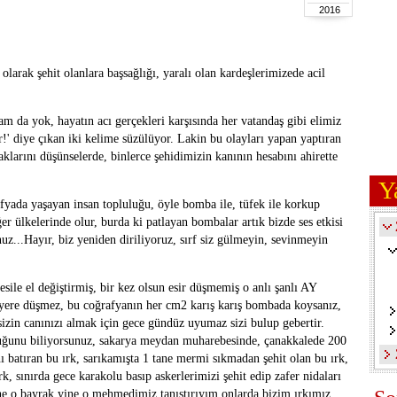
2016
arak şehit olanlara başsağlığı, yaralı olan kardeşlerimizede acil
m da yok, hayatın acı gerçekleri karşısında her vatandaş gibi elimiz
!' diye çıkan iki kelime süzülüyor. Lakin bu olayları yapan yaptıran
larını düşünselerde, binlerce şehidimizin kanının hesabını ahirette
Y
yada yaşayan insan topluluğu, öyle bomba ile, tüfek ile korkup
er ülkelerinde olur, burda ki patlayan bombalar artık bizde ses etkisi
nuz...Hayır, biz yeniden diriliyoruz, sırf siz gülmeyin, sevinmeyin
ile el değiştirmiş, bir kez olsun esir düşmemiş o anlı şanlı AY
e düşmez, bu coğrafyanın her cm2 karış karış bombada koysanız,
 sizin canınızı almak için gece gündüz uyumaz sizi bulup gebertir.
duğunu biliyorsunuz, sakarya meydan muharebesinde, çanakkalede 200
nı batıran bu ırk, sarıkamışta 1 tane mermi sıkmadan şehit olan bu ırk,
rk, sınırda gece karakolu basıp askerlerimizi şehit edip zafer nidaları
ne o bayrak yine o mehmedimiz tanıştırıyım onlarda bizim ırkımız...