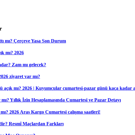
r
Attı mı? Çerçeve Yasa Son Durum
çık mı? 2026
Kadar? Zam mı gelecek?
 2026 ziyaret var mı?
ü açık mı? 2026 | Kuyumcular cumartesi-pazar günü kaça kadar 
ır mı? Yıllık İzin Hesaplamasında Cumartesi ve Pazar Detayı
mı? 2026 Aras Kargo Cumartesi çalışma saatleri!
dir? Resmî Maçlardan Farkları