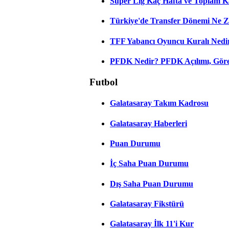
Süper Lig Kaç Hafta ve Toplam 
Türkiye'de Transfer Dönemi Ne Z
TFF Yabancı Oyuncu Kuralı Nedir
PFDK Nedir? PFDK Açılımı, Görev
Futbol
Galatasaray Takım Kadrosu
Galatasaray Haberleri
Puan Durumu
İç Saha Puan Durumu
Dış Saha Puan Durumu
Galatasaray Fikstürü
Galatasaray İlk 11'i Kur