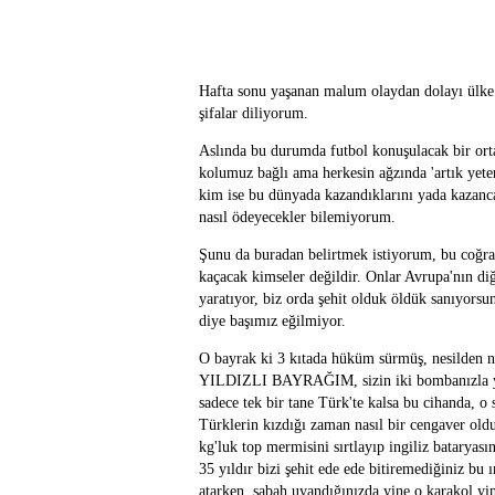
Hafta sonu yaşanan malum olaydan dolayı ülke ol
şifalar diliyorum.
Aslında bu durumda futbol konuşulacak bir orta
kolumuz bağlı ama herkesin ağzında 'artık yeter
kim ise bu dünyada kazandıklarını yada kazancak
nasıl ödeyecekler bilemiyorum.
Şunu da buradan belirtmek istiyorum, bu coğraf
kaçacak kimseler değildir. Onlar Avrupa'nın diğ
yaratıyor, biz orda şehit olduk öldük sanıyorsu
diye başımız eğilmiyor.
O bayrak ki 3 kıtada hüküm sürmüş, nesilden nes
YILDIZLI BAYRAĞIM, sizin iki bombanızla yer
sadece tek bir tane Türk'te kalsa bu cihanda, o
Türklerin kızdığı zaman nasıl bir cengaver ol
kg'luk top mermisini sırtlayıp ingiliz bataryası
35 yıldır bizi şehit ede ede bitiremediğiniz bu ı
atarken, sabah uyandığınızda yine o karakol yi