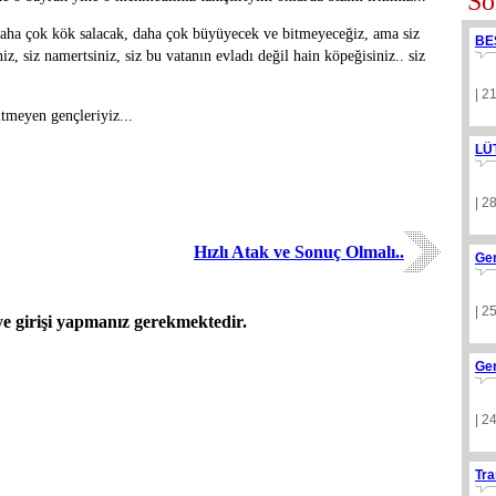
So
 daha çok kök salacak, daha çok büyüyecek ve bitmeyeceğiz, ama siz
BE
niz, siz namertsiniz, siz bu vatanın evladı değil hain köpeğisiniz.. siz
| 2
tmeyen gençleriyiz...
LÜ
| 2
Hızlı Atak ve Sonuç Olmalı..
Ge
| 2
 girişi yapmanız gerekmektedir.
Ge
| 2
Tra