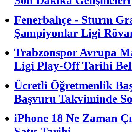
Son Dakika Gelişmeleri
Fenerbahçe - Sturm G
Şampiyonlar Ligi Röva
Trabzonspor Avrupa M
Ligi Play-Off Tarihi Bel
Ücretli Öğretmenlik B
Başvuru Takviminde S
iPhone 18 Ne Zaman Çı
Satış Tarihi