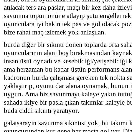
atılacak ters ara paslar, maçı bir kez daha izley
savunma topun önüne atlayıp şutu engellemek 
oyunculara iyi bakın tek pas ve gol olacak po
bize rahat maç izlemek yok anlaşılan.
burda diğer bir sıkıntı dönen toplarda orta sa
oyuncularının alanı boş bırakmasından kaynak
insan üstü oynadı ve kesebildiği/yetişebildiği k
ama herzaman bu kadar üstün performans alama
kadronun burda çalışması gereken tek nokta s
yaklaştırıp, oyunu dar alana oynamak, bunun i
uygun. Ama biz savunmayı kaleye yakın tuttu
sahada ikiye bir pasla çıkan takımlar kaleyle 
buda ciddi sıkıntı yaratıyor.
galatsarayın savunma sıkıntısı yok, bu takımı
oyuncusundan kur gene her maçta gol yer. Dizi