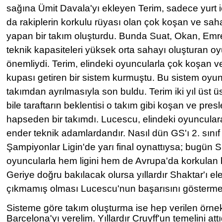
sağına Ümit Davala'yı ekleyen Terim, sadece yurt iç
da rakiplerin korkulu rüyası olan çok koşan ve sah
yapan bir takım oluşturdu. Bunda Suat, Okan, Emr
teknik kapasiteleri yüksek orta sahayı oluşturan oy
önemliydi. Terim, elindeki oyuncularla çok koşan 
kupası getiren bir sistem kurmuştu. Bu sistem oyun
takımdan ayrılmasıyla son buldu. Terim iki yıl üst
bile taraftarın beklentisi o takım gibi koşan ve pres
hapseden bir takımdı. Lucescu, elindeki oyuncular
ender teknik adamlardandır. Nasıl dün GS'ı 2. sın
Şampiyonlar Ligin'de yarı final oynattıysa; bugün
oyuncularla hem ligini hem de Avrupa'da korkulan b
Geriye doğru bakılacak olursa yıllardır Shaktar'ı el
çıkmamış olması Lucescu'nun başarısını göstermeye
Sisteme göre takım oluşturma ise hep verilen örnek
Barcelona'yı verelim. Yıllardır Cruyff'un temelini attı