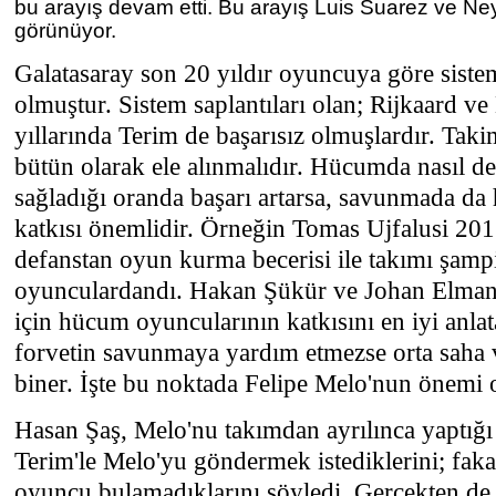
bu arayış devam etti. Bu arayış Luis Suarez ve Ne
görünüyor.
Galatasaray son 20 yıldır oyuncuya göre sistem
olmuştur. Sistem saplantıları olan; Rijkaard v
yıllarında Terim de başarısız olmuşlardır. Taki
bütün olarak ele alınmalıdır. Hücumda nasıl de
sağladığı oranda başarı artarsa, savunmada d
katkısı önemlidir. Örneğin Tomas Ujfalusi 2
defanstan oyun kurma becerisi ile takımı şamp
oyunculardandı. Hakan Şükür ve Johan Elman
için hücum oyuncularının katkısını en iyi anlat
forvetin savunmaya yardım etmezse orta saha 
biner. İşte bu noktada Felipe Melo'nun önemi 
Hasan Şaş, Melo'nu takımdan ayrılınca yaptığı
Terim'le Melo'yu göndermek istediklerini; fakat
oyuncu bulamadıklarını söyledi. Gerçekten d