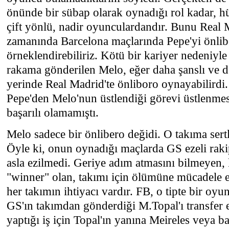
önünde bir sübap olarak oynadığı rol kadar, h
çift yönlü, nadir oyunculardandır. Bunu Real
zamanında Barcelona maçlarında Pepe'yi önli
örneklendirebiliriz. Kötü bir kariyer nedeniyl
rakama gönderilen Melo, eğer daha şanslı ve de
yerinde Real Madrid'te önliboro oynayabilirdi
Pepe'den Melo'nun üstlendiği görevi üstlenmesi
başarılı olamamıştı.
Melo sadece bir önlibero değidi. O takıma sert
Öyle ki, onun oynadığı maçlarda GS ezeli rakip
asla ezilmedi. Geriye adım atmasını bilmeyen, 
"winner" olan, takımı için ölümüne mücadele e
her takımın ihtiyacı vardır. FB, o tipte bir oy
GS'ın takımdan gönderdiği M.Topal'ı transfer 
yaptığı iş için Topal'ın yanına Meireles veya 