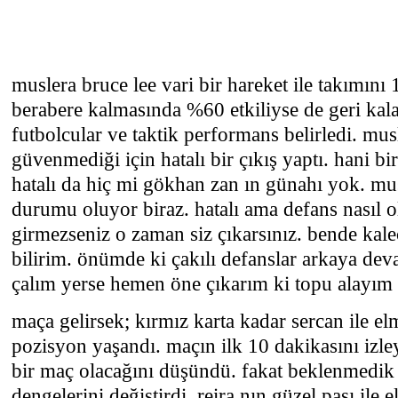
muslera bruce lee vari bir hareket ile takımını 1
berabere kalmasında %60 etkiliyse de geri kal
futbolcular ve taktik performans belirledi. mu
güvenmediği için hatalı bir çıkış yaptı. hani bi
hatalı da hiç mi gökhan zan ın günahı yok. mu
durumu oluyor biraz. hatalı ama defans nasıl 
girmezseniz o zaman siz çıkarsınız. bende kalec
bilirim. önümde ki çakılı defanslar arkaya dev
çalım yerse hemen öne çıkarım ki topu alayım
maça gelirsek; kırmız karta kadar sercan ile e
pozisyon yaşandı. maçın ilk 10 dakikasını izle
bir maç olacağını düşündü. fakat beklenmedik
dengelerini değiştirdi. reira nın güzel pası ile