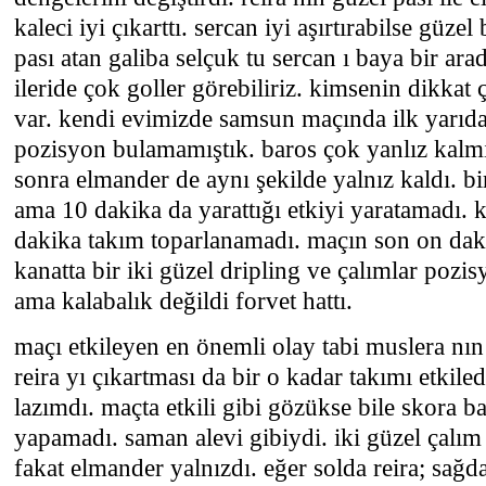
kaleci iyi çıkarttı. sercan iyi aşırtırabilse güzel
pası atan galiba selçuk tu sercan ı baya bir arad
ileride çok goller görebiliriz. kimsenin dikka
var. kendi evimizde samsun maçında ilk yarıda
pozisyon bulamamıştık. baros çok yanlız kalmış
sonra elmander de aynı şekilde yalnız kaldı. bi
ama 10 dakika da yarattığı etkiyi yaratamadı. 
dakika takım toparlanamadı. maçın son on daki
kanatta bir iki güzel dripling ve çalımlar pozi
ama kalabalık değildi forvet hattı.
maçı etkileyen en önemli olay tabi muslera nın
reira yı çıkartması da bir o kadar takımı etkile
lazımdı. maçta etkili gibi gözükse bile skora b
yapamadı. saman alevi gibiydi. iki güzel çalım at
fakat elmander yalnızdı. eğer solda reira; sağd