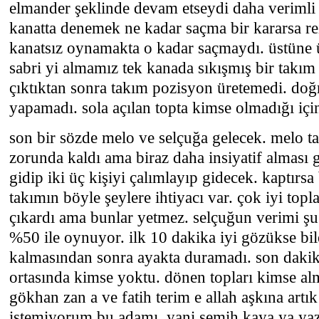
elmander şeklinde devam etseydi daha verimli o
kanatta denemek ne kadar saçma bir kararsa reir
kanatsız oynamakta o kadar saçmaydı. üstüne ü
sabri yi almamız tek kanada sıkışmış bir takım
çıktıktan sonra takım pozisyon üretemedi. doğ
yapamadı. sola açılan topta kimse olmadığı için
son bir sözde melo ve selçuğa gelecek. melo
zorunda kaldı ama biraz daha insiyatif alması g
gidip iki üç kişiyi çalımlayıp gidecek. kaptırs
takımın böyle şeylere ihtiyacı var. çok iyi topla
çıkardı ama bunlar yetmez. selçuğun verimi şu
%50 ile oynuyor. ilk 10 dakika iyi gözükse bile
kalmasından sonra ayakta duramadı. son dakik
ortasında kimse yoktu. dönen topları kimse al
gökhan zan a ve fatih terim e allah aşkına artı
istemiyorum bu adamı. yani semih kaya ya yazık