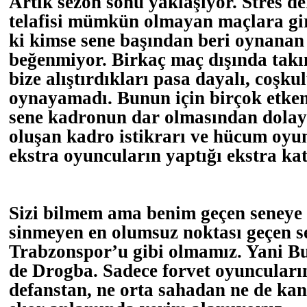
Artık sezon sonu yaklaşıyor. Stres de
telafisi mümkün olmayan maçlara gir
ki kimse sene başından beri oynanan
beğenmiyor. Birkaç maç dışında takı
bize alıştırdıkları pasa dayalı, coşk
oynayamadı. Bunun için birçok etken
sene kadronun dar olmasından dolayı
oluşan kadro istikrarı ve hücum oyu
ekstra oyuncuların yaptığı ekstra kat
Sizi bilmem ama benim geçen seneye
sinmeyen en olumsuz noktası geçen s
Trabzonspor’u gibi olmamız. Yani B
de Drogba. Sadece forvet oyuncuları
defanstan, ne orta sahadan ne de ka