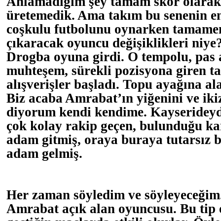
Anlamadığım şey tamam skor olarak 
üretemedik. Ama takım bu senenin e
coşkulu futbolunu oynarken tamamen
çıkaracak oyuncu değişiklikleri niy
Drogba oyuna girdi. O tempolu, pas a
muhteşem, sürekli pozisyona giren tak
alışverişler başladı. Topu ayağına alan
Biz acaba Amrabat’ın yiğenini ve ikiz
diyorum kendi kendime. Kayserideyden
çok kolay rakip geçen, bulunduğu ka
adam gitmiş, oraya buraya tutarsız b
adam gelmiş.
Her zaman söyledim ve söyleyeceğim
Amrabat açık alan oyuncusu. Bu tip