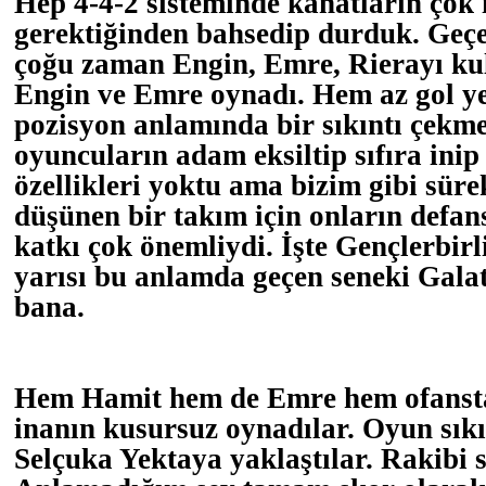
Hep 4-4-2 sisteminde kanatların çok i
gerektiğinden bahsedip durduk. Geç
çoğu zaman Engin, Emre, Rierayı kul
Engin ve Emre oynadı. Hem az gol y
pozisyon anlamında bir sıkıntı çekm
oyuncuların adam eksiltip sıfıra ini
özellikleri yoktu ama bizim gibi sür
düşünen bir takım için onların defan
katkı çok önemliydi. İşte Gençlerbirl
yarısı bu anlamda geçen seneki Galat
bana.
Hem Hamit hem de Emre hem ofanst
inanın kusursuz oynadılar. Oyun sıkı
Selçuka Yektaya yaklaştılar. Rakibi sı