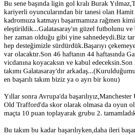
Bu sene başında ligin gol kralı Burak Yılmaz,T
kariyerli oyuncularından bir tanesi olan Hamit 
kadromuza katmayı başarmamıza rağmen kimile
eleştirildik...Galatasaray'ın güzel futbolunu v
her zaman olduğu gibi yine sahnedeydi.Biz tara
hep desteğimizle sürdürdük.Başarıyı çekemey
var olacaktır.Son 46 haftanın 44 haftasında Gala
vicdanına koyacaksın ve kabul edeceksin.Son 2
takımı Galatasaray'dır arkadaş...(Kurulduğumu
en başarılı takım biziz ya o ayrı bir konu)
Yıllar sonra Avrupa'da başarılıyız,Manchester 
Old Trafford'da skor olarak olmasa da oyun ol
maçta 10 puan toplayarak grubu 2. tamamladı
Bu takım bu kadar başarılıyken,daha ileri başa