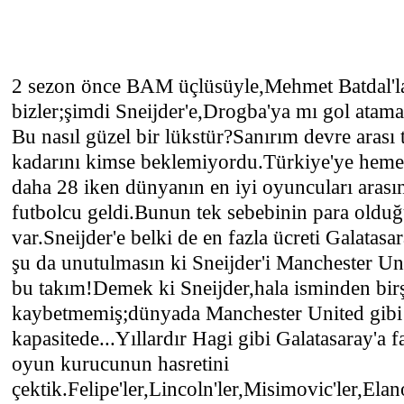
2 sezon önce BAM üçlüsüyle,Mehmet Batdal'la
bizler;şimdi Sneijder'e,Drogba'ya mı gol atam
Bu nasıl güzel bir lükstür?Sanırım devre arası
kadarını kimse beklemiyordu.Türkiye'ye heme
daha 28 iken dünyanın en iyi oyuncuları arasın
futbolcu geldi.Bunun tek sebebinin para olduğ
var.Sneijder'e belki de en fazla ücreti Galatasa
şu da unutulmasın ki Sneijder'i Manchester Uni
bu takım!Demek ki Sneijder,hala isminden bir
kaybetmemiş;dünyada Manchester United gibi 
kapasitede...Yıllardır Hagi gibi Galatasaray'a f
oyun kurucunun hasretini
çektik.Felipe'ler,Lincoln'ler,Misimovic'ler,Elano