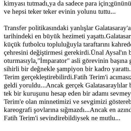
kimyası tutmadı,ya da sadece para için;gününü
ve hepsi teker teker evinin yolunu tuttu...
Transfer politikasındaki yanlışlar Galatasaray'
tarihindeki en büyük hezimeti yaşattı.Galatas
küçük futbolcu topluluğuyla taraftarını kahred
çehresini değiştirmesi gerekirdi.Ünal Aysal'ın
oturmasıyla,"İmparator" asli görevinin başına 
sihirli bir değnekle şampiyon bir kadro yarattı
Terim gerçekleştirebilirdi.Fatih Terim'i acıması
geldi yoruldu...Ancak gerçek Galatasaraylılar
tek bir kuruşunu hesap eden bir adamı sevmey
Terim'e olan minnetimizi ve sevgimizi göstere
kareografi şovlarına sığmazdı...Ancak en azın
Fatih Terim'i sevindirebildiysek ne mutlu...