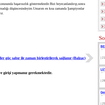
onusunda başarısızlık göstermektedir.Bizi heyecanlandırıp,sonra
 olmadığı düşüncesindeyim.Umarım en kısa zamanda Şampiyonlar
ız.
So
BE
er güç sabır ile zaman birleştirilerek sağlanır (Balzac)
| 2
LÜ
 girişi yapmanız gerekmektedir.
| 2
Ge
| 2