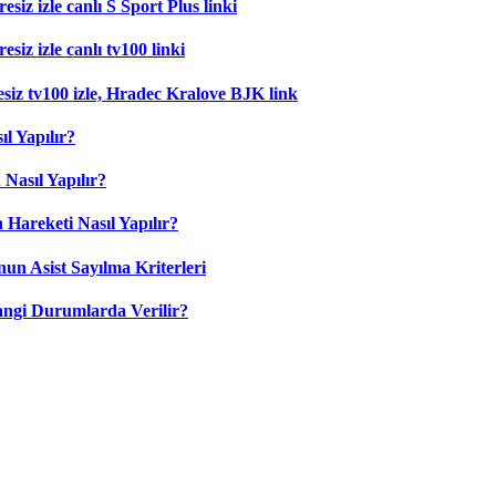
esiz izle canlı S Sport Plus linki
siz izle canlı tv100 linki
esiz tv100 izle, Hradec Kralove BJK link
l Yapılır?
Nasıl Yapılır?
 Hareketi Nasıl Yapılır?
nun Asist Sayılma Kriterleri
angi Durumlarda Verilir?