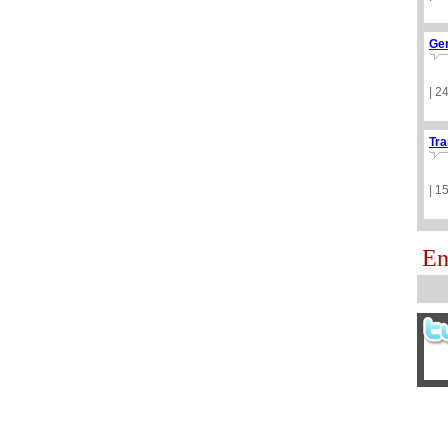
Ge
| 2
Tra
| 1
En