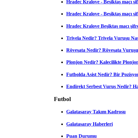
Hradec Kralove - Beşiktaş maçı şifr
Hradec Kralove - Beşiktaş maçı şifre
Hradec Kralove Beşiktaş maçı şifr
Trivela Nedir? Trivela Vuruşu Nası
Röveşata Nedir? Röveşata Vuruşu 
Plonjon Nedir? Kalecilikte Plonjon
Futbolda Asist Nedir? Bir Pozisyo
Endirekt Serbest Vuruş Nedir? H
Futbol
Galatasaray Takım Kadrosu
Galatasaray Haberleri
Puan Durumu