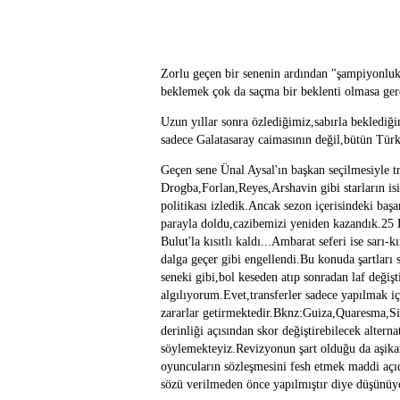
Zorlu geçen bir senenin ardından "şampiyonluk
beklemek çok da saçma bir beklenti olmasa ger
Uzun yıllar sonra özlediğimiz,sabırla beklediği
sadece Galatasaray caimasının değil,bütün Türki
Geçen sene Ünal Aysal'ın başkan seçilmesiyle tr
Drogba,Forlan,Reyes,Arshavin gibi starların isi
politikası izledik.Ancak sezon içerisindeki baş
parayla doldu,cazibemizi yeniden kazandık.25 
Bulut'la kısıtlı kaldı...Ambarat seferi ise sar
dalga geçer gibi engellendi.Bu konuda şartlar
seneki gibi,bol keseden atıp sonradan laf değişt
algılıyorum.Evet,transferler sadece yapılmak i
zararlar getirmektedir.Bknz:Guiza,Quaresma,Sim
derinliği açısından skor değiştirebilecek altern
söylemekteyiz.Revizyonun şart olduğu da aşika
oyuncuların sözleşmesini fesh etmek maddi açı
sözü verilmeden önce yapılmıştır diye düşünü