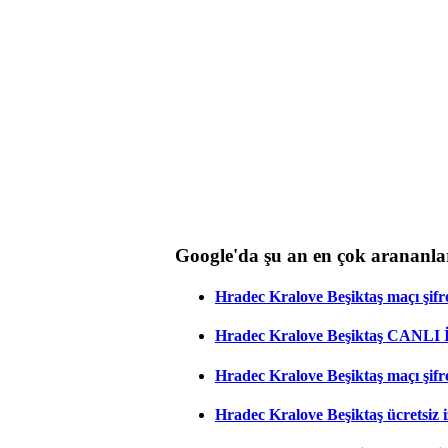
Google'da şu an en çok arananla
Hradec Kralove Beşiktaş maçı şifres
Hradec Kralove Beşiktaş CANLI
Hradec Kralove Beşiktaş maçı şifr
Hradec Kralove Beşiktaş ücretsiz i