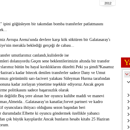
2012
" ipini göğüsleyen bir takımdan bomba transferler patlatmasını
ek...
miz Avrupa Arena'sında devlere karşı kök söktüren bir Galatasaray'ı
ye'nin merakla beklediği gerçeği de cabası...
ansfer umutlarımız canlandı,kulislerde ise
Y
mleri dolanıyordu.Geçen sene beklentilerimizin altında bir transfer
arılarımız bütün bu hayal kırıklıklarını düzeltti.Peki ya şimdi?Kasamız
Haziran'a kadar bitecek denilen transferler sadece Dany ve Umut
ı-kırmızı görünümlü sarı-lacivert yalakası Süleyman Hurma tarafından
ı sonuna kadar zorlayan yönetime teşekkür ediyoruz.Ancak geçen
irme politikasını sadece başarısızlık olarak
çin değildir.Boş yere alınan her oyuncu kulübe maddi ve manevi
ao,Almeida...Galatasaray'ın kanatlar,forvet partneri ve kadro
atif oyunculara ihtiyacı olduğunu sezon başından beri
r durumdadır.Elbette ki oyuncu göndermek özellikle yabancı
dan çok büyük kayıplardır.Ancak bunların hesabı kitabı 25 Haziran
yorum.