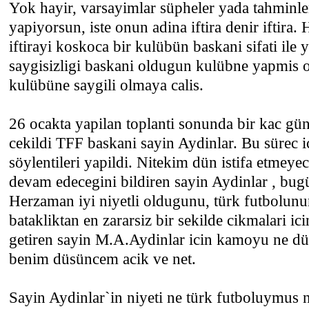
Yok hayir, varsayimlar süpheler yada tahminl
yapiyorsun, iste onun adina iftira denir iftira. 
iftirayi koskoca bir kulübün baskani sifati ile y
saygisizligi baskani oldugun kulübne yapmis 
kulübüne saygili olmaya calis.
26 ocakta yapilan toplanti sonunda bir kac g
cekildi TFF baskani sayin Aydinlar. Bu sürec ic
söylentileri yapildi. Nitekim dün istifa etmey
devam edecegini bildiren sayin Aydinlar , bugün 
Herzaman iyi niyetli oldugunu, türk futbolun
batakliktan en zararsiz bir sekilde cikmalari icin
getiren sayin M.A.Aydinlar icin kamoyu ne 
benim düsüncem acik ve net.
Sayin Aydinlar`in niyeti ne türk futboluymus n