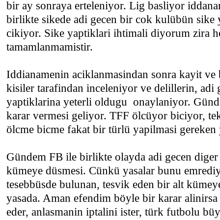
bir ay sonraya erteleniyor. Lig basliyor iddan
birlikte sikede adi gecen bir cok kulübün sike y
cikiyor. Sike yaptiklari ihtimali diyorum zira 
tamamlanmamistir.
Iddianamenin aciklanmasindan sonra kayit ve b
kisiler tarafindan inceleniyor ve delillerin, adi
yaptiklarina yeterli oldugu onaylaniyor. Günd
karar vermesi geliyor. TFF ölcüyor biciyor, tekr
ölcme bicme fakat bir türlü yapilmasi gereken
Gündem FB ile birlikte olayda adi gecen diger 
kümeye düsmesi. Cünkü yasalar bunu emrediy
tesebbüsde bulunan, tesvik eden bir alt kümey
yasada. Aman efendim böyle bir karar alinirsa
eder, anlasmanin iptalini ister, türk futbolu b