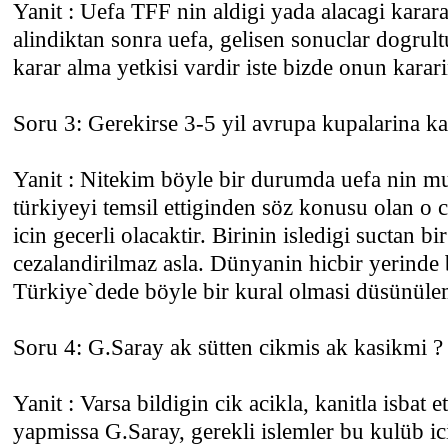
Yanit : Uefa TFF nin aldigi yada alacagi karar
alindiktan sonra uefa, gelisen sonuclar dogru
karar alma yetkisi vardir iste bizde onun karar
Soru 3: Gerekirse 3-5 yil avrupa kupalarina ka
Yanit : Nitekim böyle bir durumda uefa nin m
türkiyeyi temsil ettiginden söz konusu olan o c
icin gecerli olacaktir. Birinin isledigi suctan bi
cezalandirilmaz asla. Dünyanin hicbir yerinde 
Türkiye`dede böyle bir kural olmasi düsünüle
Soru 4: G.Saray ak sütten cikmis ak kasikmi ?
Yanit : Varsa bildigin cik acikla, kanitla isbat e
yapmissa G.Saray, gerekli islemler bu kulüb ici