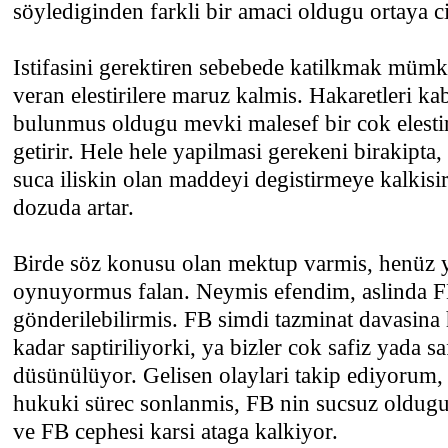
söylediginden farkli bir amaci oldugu ortaya c
Istifasini gerektiren sebebede katilkmak mümk
veran elestirilere maruz kalmis. Hakaretleri ka
bulunmus oldugu mevki malesef bir cok elestir
getirir. Hele hele yapilmasi gerekeni birakipta,
suca iliskin olan maddeyi degistirmeye kalkisirs
dozuda artar.
Birde söz konusu olan mektup varmis, henüz ye
oynuyormus falan. Neymis efendim, aslinda FB
gönderilebilirmis. FB simdi tazminat davasina
kadar saptiriliyorki, ya bizler cok safiz yada 
düsünülüyor. Gelisen olaylari takip ediyorum, s
hukuki sürec sonlanmis, FB nin sucsuz oldug
ve FB cephesi karsi ataga kalkiyor.