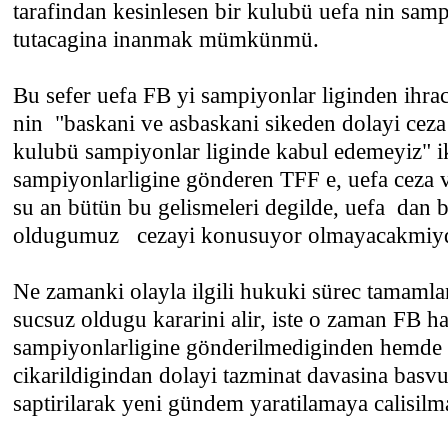
tarafindan kesinlesen bir kulubü uefa nin samp
tutacagina inanmak mümkünmü.
Bu sefer uefa FB yi sampiyonlar liginden ihr
nin "baskani ve asbaskani sikeden dolayi ceza 
kulubü sampiyonlar liginde kabul edemeyiz" 
sampiyonlarligine gönderen TFF e, uefa ceza
su an bütün bu gelismeleri degilde, uefa dan 
oldugumuz cezayi konusuyor olmayacakmiyd
Ne zamanki olayla ilgili hukuki sürec tamaml
sucsuz oldugu kararini alir, iste o zaman FB h
sampiyonlarligine gönderilmediginden hemde 
cikarildigindan dolayi tazminat davasina basvu
saptirilarak yeni gündem yaratilamaya calisilm