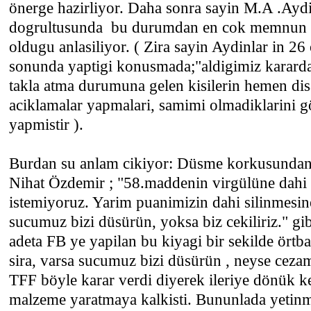
önerge hazirliyor. Daha sonra sayin M.A .Aydin
dogrultusunda bu durumdan en cok memnun ka
oldugu anlasiliyor. ( Zira sayin Aydinlar in 2
sonunda yaptigi konusmada;"aldigimiz kararda
takla atma durumuna gelen kisilerin hemen disar
aciklamalar yapmalari, samimi olmadiklarini gö
yapmistir ).
Burdan su anlam cikiyor: Düsme korkusundan
Nihat Özdemir ; "58.maddenin virgülüne dahi
istemiyoruz. Yarim puanimizin dahi silinmesine
sucumuz bizi düsürün, yoksa biz cekiliriz." gi
adeta FB ye yapilan bu kiyagi bir sekilde örtba
sira, varsa sucumuz bizi düsürün , neyse cezam
TFF böyle karar verdi diyerek ileriye dönük k
malzeme yaratmaya kalkisti. Bununlada yetinm