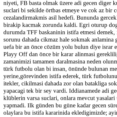
niyeti, FB basta olmak üzere adi gecen diger ku
suclari bi sekilde örtbas etmeye ve cok az bir c
cezalandirmakmis asil hedefi. Bununda gercek
birakip kacmak zorunda kaldi. Egri oturup do
durumda TFF baskaninin istifa etmesi demek,
sorunu dahada cikmaz hale sokmak anlamina ge
uefa bir an önce cözüm yolu bulun diye israr 
Playy Off dan önce bir karar alinmasi gereklil
zamanimizi tamamen daralmasina neden olunm
türk futbolu olan bi insan, önünde bulunan m
yerine,görevinden istifa ederek, türk futbolun
itekler, cikilmasi dahada zor olan batakliga s
yapacagi tek bir sey vardi. Iddianamede adi g
klüblerin varsa suclari, onlara mevcut yasalari
yapmadi. Ilk günden bu güne kadar gecen süre
olaylara bu istifa kararinida ekledigimizde; ay