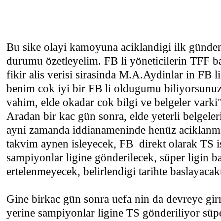
Bu sike olayi kamoyuna aciklandigi ilk günde
durumu özetleyelim. FB li yöneticilerin TFF ba
fikir alis verisi sirasinda M.A.Aydinlar in FB li
benim cok iyi bir FB li oldugumu biliyorsunu
vahim, elde okadar cok bilgi ve belgeler varki"
Aradan bir kac gün sonra, elde yeterli belgel
ayni zamanda iddianameninde henüz aciklanma
takvim aynen isleyecek, FB direkt olarak TS is
sampiyonlar ligine gönderilecek, süper ligin ba
ertelenmeyecek, belirlendigi tarihte baslayacakt
Gine birkac gün sonra uefa nin da devreye gir
yerine sampiyonlar ligine TS gönderiliyor süpe