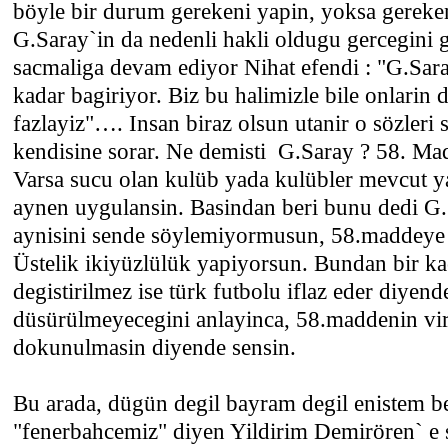
böyle bir durum gerekeni yapin, yoksa gereke
G.Saray`in da nedenli hakli oldugu gercegini 
sacmaliga devam ediyor Nihat efendi : "G.Sar
kadar bagiriyor. Biz bu halimizle bile onlarin 
fazlayiz"…. Insan biraz olsun utanir o sözleri
kendisine sorar. Ne demisti G.Saray ? 58. M
Varsa sucu olan kulüb yada kulübler mevcut y
aynen uygulansin. Basindan beri bunu dedi G
aynisini sende söylemiyormusun, 58.maddeye
Üstelik ikiyüzlülük yapiyorsun. Bundan bir 
degistirilmez ise türk futbolu iflaz eder diyend
düsürülmeyecegini anlayinca, 58.maddenin vi
dokunulmasin diyende sensin.
Bu arada, dügün degil bayram degil enistem be
"fenerbahcemiz" diyen Yildirim Demirören` e s