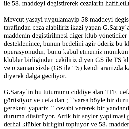
ile 58. maddeyi degistirerek cezalarin hafifletilm
Mevcut yasayi uygulamayip 58.maddeyi degist
tarafindan ceza alabiliriz ikazi yapan G.Saray
maddenin degistirilmesi diger klüb yöneticiler
desteklenince, bunun bedelini agir öderiz bu k
operasyonudur, bunu kabül etmemiz mümkün de
klübler birliginden cekiliriz diyen GS ile TS k
ve o zaman sizde (GS ile TS) kendi aranizda k
diyerek dalga geciliyor.
G.Saray`in bu tutumunu ciddiye alan TFF, uefa 
görüsüyor ve uefa dan ; ``varsa böyle bir dur
gerekeni yapariz `` cevabi vererek bir yandand
duruma düsürüyor. Artik bir seyler yapilmasi 
derhal klübler birligini topluyor ve 58. madde