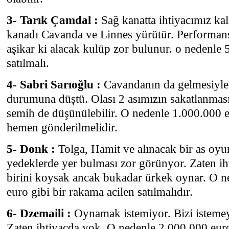
3- Tarık Çamdal :
Sağ kanatta ihtiyacımız ka
kanadı Cavanda ve Linnes yürütür. Performan
aşikar ki alacak kulüp zor bulunur. o nedenle
satılmalı.
4- Sabri Sarıoğlu :
Cavandanın da gelmesiyle 
durumuna düştü. Olası 2 asımızın sakatlanma
semih de düşünülebilir. O nedenle 1.000.000 e
hemen gönderilmelidir.
5- Donk :
Tolga, Hamit ve alınacak bir as oyu
yedeklerde yer bulması zor görünyor. Zaten ih
birini koysak ancak bukadar ürkek oynar. O n
euro gibi bir rakama acilen satılmalıdır.
6- Dzemaili :
Oynamak istemiyor. Bizi istemey
Zaten ihtiyaçda yok. O nedenle 2.000.000 eur