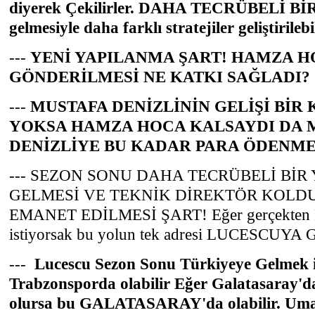
diyerek Çekilirler. DAHA TECRÜBELİ 
gelmesiyle daha farklı stratejiler geliştirilebil
---
YENİ YAPILANMA ŞART! HAMZA 
GÖNDERİLMESİ NE KATKI SAĞLADI?
---
MUSTAFA DENİZLİNİN GELİŞİ BİR 
YOKSA HAMZA HOCA KALSAYDI DA 
DENİZLİYE BU KADAR PARA ÖDENME
--- SEZON SONU DAHA TECRÜBELİ BİR
GELMESİ VE TEKNİK DİREKTÖR KOL
EMANET EDİLMESİ ŞART! Eğer gerçekten Fu
istiyorsak bu yolun tek adresi LUCESCUYA
---
Lucescu Sezon Sonu Türkiyeye Gelmek is
Trabzonsporda olabilir Eğer Galatasaray'da
olursa bu GALATASARAY'da olabilir. Um