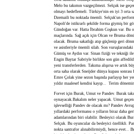
Melo bu takımın vazgeçilmezi. Selçuk ise geçen
olmayı hedeflemeli. Türkiye'nin en iyi 3 orta sa
Dzemaili bu noktada önemli. Selçuk'un perform
Napoli'de istikrarlı şekilde forma giymiş bir
Gündoğan var. Hatta İbrahim Coşkun var. Bu oy
maçlarında. Sağ açık için Olcan ve Bruma dön
olacak. Bruma sakatlığı atıp güçlenip geri dönm
ve asistleriyle önemli silah. Son vuruşlarındaki
Gümüş ve Aydın var. Sinan fiziği ve tekniği ile
Engin Baytar Sabriyle birlikte son gün affedil
yeni transferlerden. Takıma alışırsa ve artık b
orta saha olarak Sneijder dünya kupası sonrası
Emre Çolak yine sezon başında parlayıp her yeni
yıldır maalesef kendisi kayıp... Terim dönemi
Forvet için Burak, Umut ve Pandev. Burak takım
oynayacak.Bakalım neler yapacak. Umut geçen y
işlevselliği Pandev de olacak mı? Pandev Avrup
yıllardaki performansı o yılların biraz daha ger
adamlarından biri olabilir. Besleyici olarak Bur
Selçuk. Bu oyuncular da besleyici özellikli. Pa
nokta santrafor alınabilirmiydi, bence evet... 