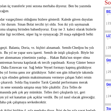
So
ılan üç transferle yeni sezona merhaba diyoruz. Ben bu yazımda
acağım.
BE
dar vazgeçilmez olduğunu bizlere gösterdi. Kalede güven duyulan
| 2
m bir durum. Sinan Bolat tercihi iyi oldu. Son iki yılı saymazsak
kıma ulaşmış birinden bahsediyoruz. Eray ise 3. kaleci olarak bizlerle
ar ligi tecrübesi, süper lig te oynayacağı 20 maça eşdeğerdi belki
LÜ
geçti. Balanta, Doria, vs. hiçbiri alınamadı. Semih-Chedjou bu yılı
| 2
ı. Bu yıl ne yapar soru işareti. Semih de inişli çıkışlıydı. Böyle bir
oper alınmaması yönetimin yanlışı... Hakan Balta'nın stoper olma
Ge
antreman hırsına kapılarak ek tercih yapılmadı. Koray Günter bence
. Daha Emrecan var. Sağ bekte Veysel formayı kapmış gözüküyor.
| 2
u yıl forma şansı zor gözüküyor. Sabri son gün itibariyle takımda
ika için elinden gelenin maksimumunu vermeye çalışan Sabri reisin
n çıkarırdı. Solda flaş transfer Tarık Çamdal performansı merak
Ge
in sene sonunda satışına onay bile çıkabilir. Zira Telles de
amasında pek çok şey mümkün. Telles ileri çıkışlarda iyi, geri
| 2
en yıl sol kanattan çok açıklar verdik. Bu yıl nasıl olacak göreceğiz.
 daha çok çalışmaya sevkedecektir.
Tra
 ikilisi birlikte 4. yıla merhaba diyor. İkisi de bu yıla vasat başladı.