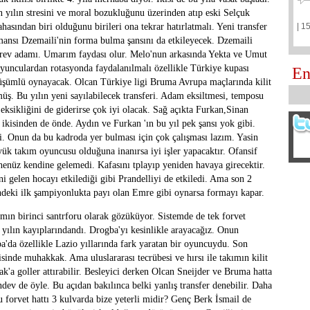
 yılın stresini ve moral bozukluğunu üzerinden atıp eski Selçuk
hasından biri olduğunu birileri ona tekrar hatırlatmalı. Yeni transfer
| 1
ansı Dzemaili'nin forma bulma şansını da etkileyecek. Dzemaili
 görev adamı. Umarım faydası olur. Melo'nun arkasında Yekta ve Umut
unculardan rotasyonda faydalanılmalı özellikle Türkiye kupası
En
üşümlü oynayacak. Olcan Türkiye ligi Bruma Avrupa maçlarında kilit
üş. Bu yılın yeni sayılabilecek transferi. Adam eksiltmesi, temposu
 eksikliğini de giderirse çok iyi olacak. Sağ açıkta Furkan,Sinan
 ikisinden de önde. Aydın ve Furkan 'ın bu yıl pek şansı yok gibi.
di. Onun da bu kadroda yer bulması için çok çalışması lazım. Yasin
üyük takım oyuncusu olduğuna inanırsa iyi işler yapacaktır. Ofansif
 henüz kendine gelemedi. Kafasını tplayıp yeniden havaya girecektir.
 gelen hocayı etkilediği gibi Prandelliyi de etkiledi. Ama son 2
ndeki ilk şampiyonlukta payı olan Emre gibi oynarsa formayı kapar.
ın birinci santrforu olarak gözüküyor. Sistemde de tek forvet
ılın kayıplarındandı. Drogba'yı kesinlikle arayacağız. Onun
a'da özellikle Lazio yıllarında fark yaratan bir oyuncuydu. Son
isinde muhakkak. Ama uluslararası tecrübesi ve hırsı ile takımın kilit
ak'a goller attırabilir. Besleyici derken Olcan Sneijder ve Bruma hatta
ndev de öyle. Bu açıdan bakılınca belki yanlış transfer denebilir. Daha
Bu forvet hattı 3 kulvarda bize yeterli midir? Genç Berk İsmail de