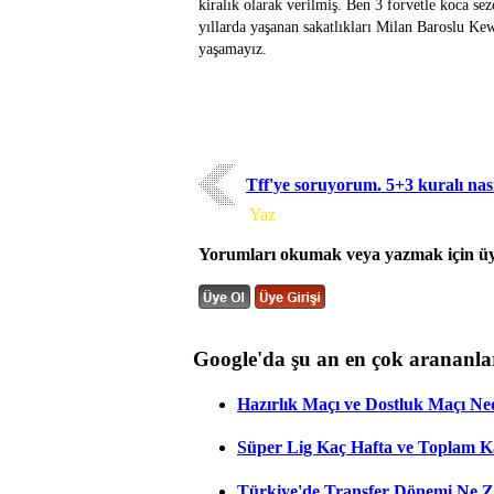
kiralık olarak verilmiş. Ben 3 forvetle koca 
yıllarda yaşanan sakatlıkları Milan Baroslu Kewe
yaşamayız.
Tff'ye soruyorum. 5+3 kuralı nası
Yorum
Yaz
Yorumları okumak veya yazmak için üye
Google'da şu an en çok arananla
Hazırlık Maçı ve Dostluk Maçı Ne
Süper Lig Kaç Hafta ve Toplam 
Türkiye'de Transfer Dönemi Ne Z