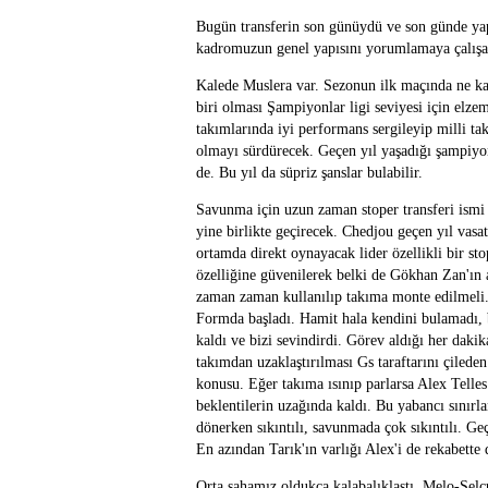
Bugün transferin son günüydü ve son günde yap
kadromuzun genel yapısını yorumlamaya çalış
Kalede Muslera var. Sezonun ilk maçında ne ka
biri olması Şampiyonlar ligi seviyesi için elze
takımlarında iyi performans sergileyip milli ta
olmayı sürdürecek. Geçen yıl yaşadığı şampiyonl
de. Bu yıl da süpriz şanslar bulabilir.
Savunma için uzun zaman stoper transferi ismi 
yine birlikte geçirecek. Chedjou geçen yıl vasatt
ortamda direkt oynayacak lider özellikli bir st
özelliğine güvenilerek belki de Gökhan Zan'ın 
zaman zaman kullanılıp takıma monte edilmeli
Formda başladı. Hamit hala kendini bulamadı, b
kaldı ve bizi sevindirdi. Görev aldığı her dak
takımdan uzaklaştırılması Gs taraftarını çilede
konusu. Eğer takıma ısınıp parlarsa Alex Telles 
beklentilerin uzağında kaldı. Bu yabancı sınırl
dönerken sıkıntılı, savunmada çok sıkıntılı. Geç
En azından Tarık'ın varlığı Alex'i de rekabette
Orta sahamız oldukça kalabalıklaştı. Melo-Selçuk