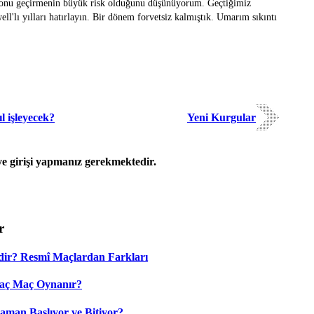
sezonu geçirmenin büyük risk olduğunu düşünüyorum. Geçtiğimiz
ll'lı yılları hatırlayın. Bir dönem forvetsiz kalmıştık. Umarım sıkıntı
l işleyecek?
Yeni Kurgular
 girişi yapmanız gerekmektedir.
r
dir? Resmî Maçlardan Farkları
Kaç Maç Oynanır?
aman Başlıyor ve Bitiyor?