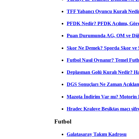
TFF Yabancı Oyuncu Kuralı Nedir
PFDK Nedir? PFDK Açılımı, Görev
Puan Durumunda AG, OM ve Diğer
Skor Ne Demek? Sporda Skor ve 
Futbol Nasıl Oynanır? Temel Futb
Deplasman Golü Kuralı Nedir? Ha
DGS Sonuçları Ne Zaman Açıkla
Mazota İndirim Var mı? Motorin 
Hradec Kralove Beşiktaş maçı şifres
Futbol
Galatasaray Takım Kadrosu