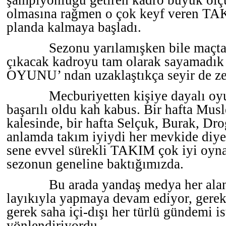
şampiyonluğu getiren kadro büyük öl
olmasına rağmen o çok keyf veren 
planda kalmaya başladı.
Sezonu yarılamışken bile maçt
çıkacak kadroyu tam olarak sayamadı
OYUNU’ ndan uzaklaştıkça seyir de z
Mecburiyetten kişiye dayalı oyu
başarılı oldu kah kabus. Bir hafta Musl
kalesinde, bir hafta Selçuk, Burak, D
anlamda takım iyiydi her mevkide diy
sene evvel sürekli TAKIM çok iyi oyna
sezonun geneline baktığımızda.
Bu arada yandaş medya her ala
layıkıyla yapmaya devam ediyor, gerek
gerek saha içi-dışı her türlü gündemi is
yönlendiriyordu.