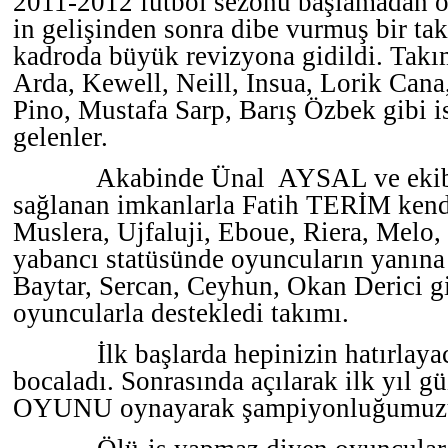
2011-2012 futbol sezonu başlamadan 
in gelişinden sonra dibe vurmuş bir ta
kadroda büyük revizyona gidildi. Takı
Arda, Kewell, Neill, Insua, Lorik Cana
Pino, Mustafa Sarp, Barış Özbek gibi i
gelenler.
Akabinde Ünal
AYSAL ve ekib
sağlanan imkanlarla Fatih TERİM kend
Muslera, Ujfaluji, Eboue, Riera, Melo,
yabancı statüsünde oyuncuların yanına
Baytar, Sercan, Ceyhun, Okan Derici gi
oyuncularla destekledi takımı.
İlk başlarda hepinizin hatırlaya
bocaladı. Sonrasında açılarak ilk yıl 
OYUNU oynayarak şampiyonluğumuzu 