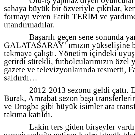
Ölü-iş yapmaz diyen oyuncular 
sahaya büyük bir özveriyle çıktılar, ke
formayı veren Fatih TERİM ve yardımc
utandırmadılar.
Başarılı geçen sene sonunda y
GALATASARAY’ ımızın yükselişine bi
takmaya çalıştı. Yönetim içindeki uyu
getirdi sürekli, futbolcularımızın özel 
gazete ve televizyonlarında resmetti, 
saldırdı…
2012-2013 sezonu geldi çattı.
Burak, Amrabat sezon başı transferleri
ve Drogba gibi büyük isimler ara transf
takıma katıldı.
Lakin ters giden birşeyler vardı.