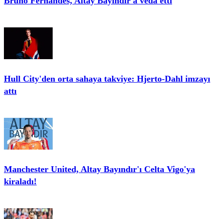
Bruno Fernandes, Altay Bayındır'a veda etti
Hull City'den orta sahaya takviye: Hjerto-Dahl imzayı
attı
Manchester United, Altay Bayındır'ı Celta Vigo'ya
kiraladı!