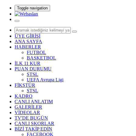
Toggle navigation
ÜYE GİRİŞİ
ANA SAYFA
HABERLER
FUTBOL
BASKETBOL
İLK 11 KUR
PUAN DURUMU
STSL
UEFA Avrupa Ligi
FİKSTÜR
STSL
KADRO
CANLI ANLATIM
GALERİLER
VİDEOLAR
TV'DE BUGÜN
CANLI SKORLAR
BİZİ TAKİP EDİN
FACEBOOK