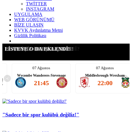
TWİTTER
INSTAGRAM
UYGULAMA
WEB GÖRÜNÜMÜ
BİZE ULAŞIN
KVVK Aydınlatma Metni
Gizlilik Politikası
G.SARAY İÇİN ŞOK KARAR
SÜRPRİZ ADAY: SALIS!
TRANSFERİ YASAKLANDI!
KALACAK MI, GİDECEK Mİ?
LEAO İÇİN ATEŞİ YAKTIK!
PLANIMIZ ORTAYA ÇIKTI!
LİSTEYE O DA EKLENDİ!
07 Ağustos
07 Ağustos
Wycombe Wanderers-Stevenage
Middlesbrough-Wrexham
<
>
21:45
22:00
"Sadece bir spor kulübü değiliz!"