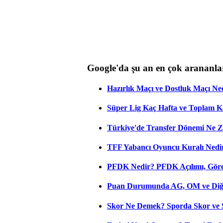
Google'da şu an en çok arananla
Hazırlık Maçı ve Dostluk Maçı Ne
Süper Lig Kaç Hafta ve Toplam 
Türkiye'de Transfer Dönemi Ne Z
TFF Yabancı Oyuncu Kuralı Nedir
PFDK Nedir? PFDK Açılımı, Görev
Puan Durumunda AG, OM ve Diğer
Skor Ne Demek? Sporda Skor ve 