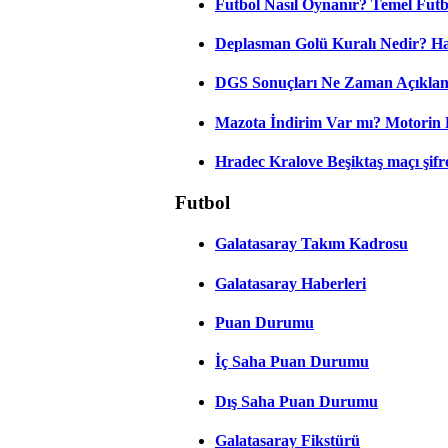
Futbol Nasıl Oynanır? Temel Futb
Deplasman Golü Kuralı Nedir? Ha
DGS Sonuçları Ne Zaman Açıkla
Mazota İndirim Var mı? Motorin 
Hradec Kralove Beşiktaş maçı şifres
Futbol
Galatasaray Takım Kadrosu
Galatasaray Haberleri
Puan Durumu
İç Saha Puan Durumu
Dış Saha Puan Durumu
Galatasaray Fikstürü