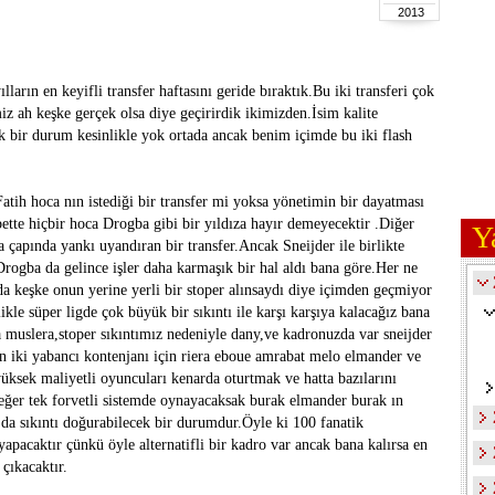
2013
ılların en keyifli transfer haftasını geride bıraktık.Bu iki transferi çok
 ah keşke gerçek olsa diye geçirirdik ikimizden.İsim kalite
k bir durum kesinlikle yok ortada ancak benim içimde bu iki flash
Fatih hoca nın istediği bir transfer mi yoksa yönetimin bir dayatması
tte hiçbir hoca Drogba gibi bir yıldıza hayır demeyecektir .Diğer
Y
a çapında yankı uyandıran bir transfer.Ancak Sneijder ile birlikte
rogba da gelince işler daha karmaşık bir hal aldı bana göre.Her ne
da keşke onun yerine yerli bir stoper alınsaydı diye içimden geçmiyor
le süper ligde çok büyük bir sıkıntı ile karşı karşıya kalacağız bana
 muslera,stoper sıkıntımız nedeniyle dany,ve kadronuzda var sneijder
n iki yabancı kontenjanı için riera eboue amrabat melo elmander ve
yüksek maliyetli oyuncuları kenarda oturtmak ve hatta bazılarını
eğer tek forvetli sistemde oynayacaksak burak elmander burak ın
da sıkıntı doğurabilecek bir durumdur.Öyle ki 100 fanatik
 yapacaktır çünkü öyle alternatifli bir kadro var ancak bana kalırsa en
çıkacaktır.