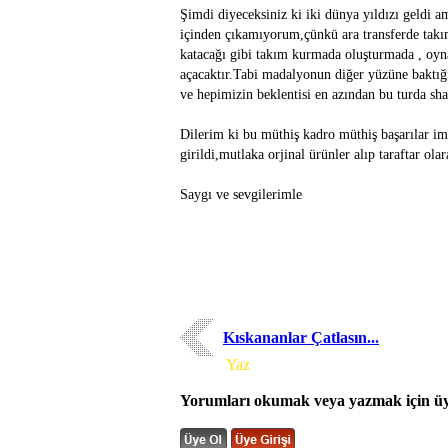
Şimdi diyeceksiniz ki iki dünya yıldızı geld
içinden çıkamıyorum,çünkü ara transferde takım
katacağı gibi takım kurmada oluşturmada , oynat
açacaktır.Tabi madalyonun diğer yüzüne baktığı
ve hepimizin beklentisi en azından bu turda sh
Dilerim ki bu müthiş kadro müthiş başarılar i
girildi,mutlaka orjinal ürünler alıp taraftar ol
Saygı ve sevgilerimle
Kıskananlar Çatlasın...
Yorum
Yaz
Yorumları okumak veya yazmak için üye