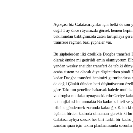
Açıkçası biz Galatasaraylılar için belki de son y
değil 1 ay önce rüyamızda görsek hemen hepimiz
bakımından baktığımızda zaten tartışmaya gere
transfere rağmen bazı şüpheler var.
Bu şüphelerden ilki özellikle Drogba transferi 
olarak önüne mi getirildi emin olamıyorum.Elbe
yandan wesley sneijder transferi de tabiki düny
acaba sistem ne olacak diye düşünürken şimdi D
kadar Drogba transferi hepimizi gururlandırsa 
da değil.Çünkü dünden beri düşünüyorum özellik
göre.Takımın geneline bakarsak kalede mutlaka
ve drogba mutlaka oynayacaklardır.Geriye kala
hatta ujfalusi bulunmakta.Bu kadar kaliteli ve 
tribüne göndermek zorunda kalacağız.Kaldı ki 
üçünün birden kadroda olmaması gerekir ki bu 
Galatasaraylıya sorsak her biri farklı bir kadro
azından şuan için takım planlamasında sorunlar 