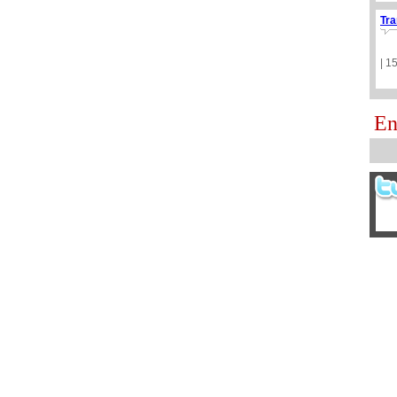
Tra
| 1
En