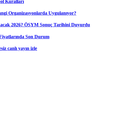
ol Kuralları
ngi Organizasyonlarda Uygulanıyor?
nacak 2026? ÖSYM Sonuç Tarihini Duyurdu
Fiyatlarında Son Durum
iz canlı yayın izle