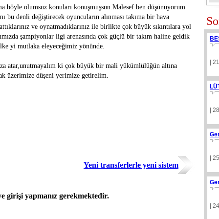
i ama böyle olumsuz konuları konuşmuşsun.Malesef ben düşünüyorum
ı bu denli değiştirecek oyuncuların alınması takıma bir hava
So
tıklarınız ve oynatmadıklarınız ile birlikte çok büyük sıkıntılara yol
mızda şampiyonlar ligi arenasında çok güçlü bir takım haline geldik
BE
alke yi mutlaka eleyeceğimiz yönünde.
| 2
mza atar,unutmayalım ki çok büyük bir mali yükümlülüğün altına
arak üzerimize düşeni yerimize getirelim.
LÜ
| 2
Ge
| 2
Yeni transferlerle yeni sistem
Ge
 girişi yapmanız gerekmektedir.
| 2